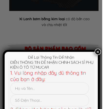
Xi Lanh bơm bằng kim loại
có độ bền cao
và chịu nhiệt tốt
BỘ SẢN PHẨM BAO GỒM
×
Để Lại Thông Tin Để Nhận
ĐIỀN THÔNG TIN ĐỂ NHẬN CHÍNH SÁCH SỈ PHỤ
KIỆN Ô TÔ TỪ MUCAR
1. Vui lòng nhập đầy đủ thông tin
của bạn ở đây: