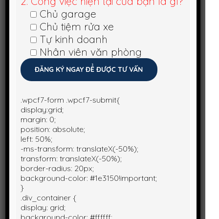
2. Công việc hiện tại của bạn là gì?
Chủ garage
Chủ tiệm rửa xe
Tự kinh doanh
Nhân viên văn phòng
.wpcf7-form .wpcf7-submit{
display:grid;
margin: 0;
position: absolute;
left: 50%;
-ms-transform: translateX(-50%);
transform: translateX(-50%);
border-radius: 20px;
background-color: #1e3150!important;
}
.div_container {
display: grid;
background-color: #ffffff;