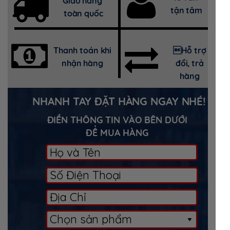
Giao hàng
tận tâm
toàn quốc
Thanh toán khi
Hỗ trợ
nhận hàng
đổi, trả
hàng
NHANH TAY ĐẶT HÀNG NGAY NHÉ!
ĐIỀN THÔNG TIN VÀO BÊN DƯỚI
ĐỂ MUA HÀNG