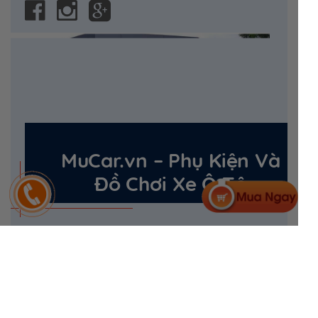
MuCar.vn – Phụ Kiện Và
Đồ Chơi Xe Ô Tô
142, Đường số 2, Khu Đô Thị Vạn Phúc 1 , Phường Hiệp Bình
Phước, Thủ Đức, HCM
Hotline: 090 146 45 66
Email: info@muca.vn