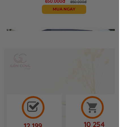
650.000đ
850.000đ
MUA NGAY
10 254
12 199