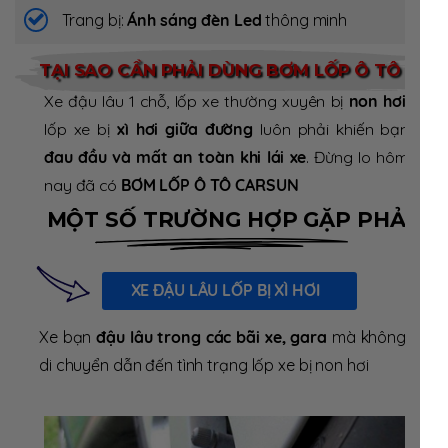
Trang bị:
Ánh sáng đèn Led
thông minh
TẠI SAO CẦN PHẢI DÙNG BƠM LỐP Ô TÔ
Xe đậu lâu 1 chỗ, lốp xe thường xuyên bị
non hơi
,
lốp xe bị
xì hơi giữa đường
luôn phải khiến bạn
đau đầu và mất an toàn khi lái xe
. Đừng lo hôm
nay đã có
BƠM LỐP Ô TÔ CARSUN
MỘT SỐ TRƯỜNG HỢP GẶP PHẢI
XE ĐẬU LÂU LỐP BỊ XÌ HƠI
Xe bạn
đậu lâu trong các bãi xe, gara
mà không
di chuyển dẫn đến tình trạng lốp xe bị non hơi