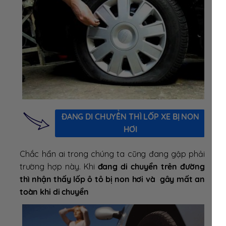
ĐANG DI CHUYỂN THÌ LỐP XE BỊ NON
HƠI
Chắc hẩn ai trong chúng ta cũng đang gập phải
trường hợp này. Khi
đang di chuyển trên đường
thì nhận thấy lốp ô tô bị non hơi và gây mất an
toàn khi di chuyển