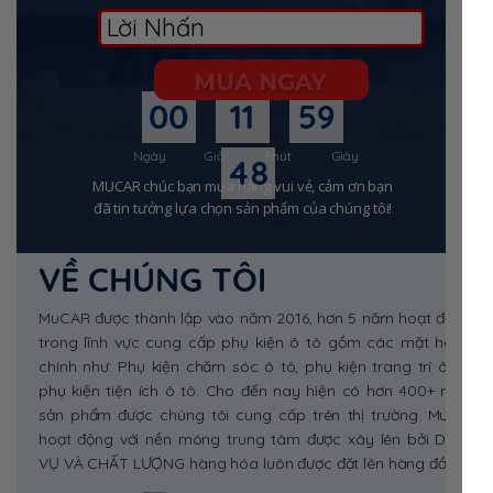
KHUYẾN MÃI SẮP HẾT
MUA NGAY
00
11
59
Ngày
Giờ
Phút
Giây
47
MUCAR chúc bạn mua hàng vui vẻ, cảm ơn bạn
đã tin tưởng lựa chọn sản phẩm của chúng tôi!
VỀ CHÚNG TÔI
MuCAR được thành lập vào năm 2016, hơn 5 năm hoạt động
trong lĩnh vực cung cấp phụ kiện ô tô gồm các mặt hàng
chính như: Phụ kiện chăm sóc ô tô, phụ kiện trang trí ô tô,
phụ kiện tiện ích ô tô. Cho đến nay hiện có hơn 400+ mẫu
sản phẩm được chúng tôi cung cấp trên thị trường. Mucar
hoạt động với nền móng trung tâm được xây lên bởi DỊCH
VỤ VÀ CHẤT LƯỢNG hàng hóa luôn được đặt lên hàng đầu.