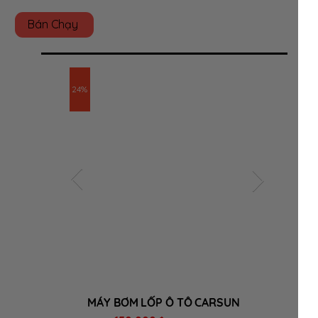
Bán Chạy
24%
MÁY BƠM LỐP Ô TÔ CARSUN