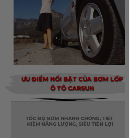
ƯU ĐIỂM NỔI BẬT CỦA BƠM LỐP
Ô TÔ CARSUN