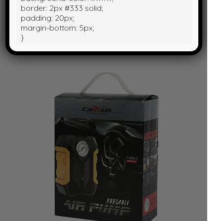
border: 2px #333 solid;
padding: 20px;
margin-bottom: 5px;
MỘT SỐ HÌNH ẢNH SẢN PHẨM
}