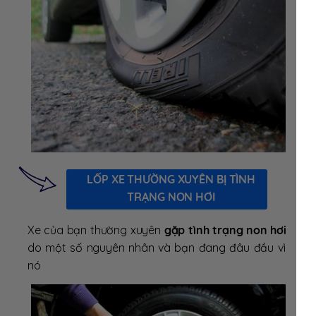
LỐP XE THƯỜNG XUYÊN BỊ TÌNH
TRẠNG NON HƠI
Xe của bạn thường xuyên
gặp tình trạng non hơi
do một số nguyên nhân và bạn đang đâu đầu vì
nó