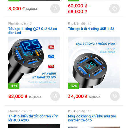
được
60,000
₫
–
8,000
₫
chọn
10,000
₫
Khoảng
68,000
₫
Sản
trên
giá:
phẩm
từ
trang
Phụ kiện điện tử
Phụ kiện điện tử
này
60,000 ₫
sản
Tẩu sạc 4 cổng QC 3.0+2.4A có
Tẩu sạc ô tô 4 cổng USB 4.8A
có
đèn Led
đến
phẩm
nhiều
68,000 ₫
biến
thể.
Các
tùy
chọn
có
thể
-
45%
-
32%
được
82,000
₫
34,000
₫
chọn
150,000
₫
50,000
₫
trên
trang
Phụ kiện điện tử
Phụ kiện điện tử
sản
Thiết bị hiển thị tốc độ trên kính
Máy lọc không khí khử mùi tạo
lái HUD A200
ion trên xe ô tô
phẩm