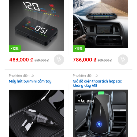
-
12%
-
13%
483,000
₫
786,000
₫
550,000
₫
900,000
₫
Phụ kiện điện tử
Phụ kiện điện tử
Máy hút bụi mini cầm tay
Giá đỡ điện thoại tích hợp sạc
không dây A18