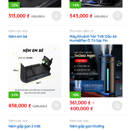
-
22%
-
14%
313,000
₫
343,000
₫
400,000
₫
400,000
₫
Nệm các loại
Phụ kiện điện tử
Nệm em bé
Máy Khuếch Tán Tinh Dầu Air
Humidifier Ô Tô Sạc Pin
-
24%
-
10%
361,000
₫
–
838,000
₫
1,099,000
₫
Khoảng
400,000
₫
Sản
giá:
phẩm
từ
Nệm các loại
Nệm các loại
này
361,000 ₫
Nệm gấp gọn 2 mặt
Nệm gấp gọn thường
có