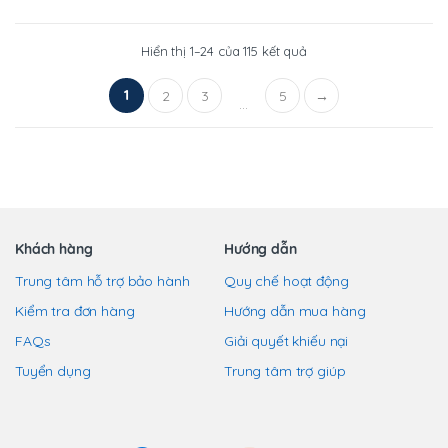
trang
sản
Đã
Hiển thị 1–24 của 115 kết quả
phẩm
sắp
xếp
theo
1
2
3
5
→
mới
…
nhất
Khách hàng
Hướng dẫn
Trung tâm hỗ trợ bảo hành
Quy chế hoạt động
Kiểm tra đơn hàng
Hướng dẫn mua hàng
FAQs
Giải quyết khiếu nại
Tuyển dụng
Trung tâm trợ giúp