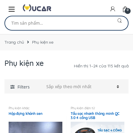
Skip
Skip
to
to
0
navigation
content
Tìm
kiếm:
Trang chủ
Phụ kiện xe
Phụ kiện xe
Đ
Hiển thị 1–24 của 115 kết quả
sắ
xế
th
Filters
mớ
nh
Phụ kiện khác
Phụ kiện điện tử
Hộp đựng khánh sen
Tẩu sạc nhanh thông minh QC
3.0 4 cổng USB