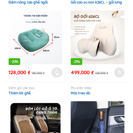
sản
Đệm nâng cao ghế ngồi
Gối cao su non 626CL – gối lưng
phẩm
-
20%
-
21%
128,000
₫
499,000
₫
160,000
₫
629,000
₫
Sản
phẩm
Đệm, gối các loại
Phụ kiện khác
này
Thảm lót ghế
Móc treo dù
có
nhiều
biến
thể.
Các
tùy