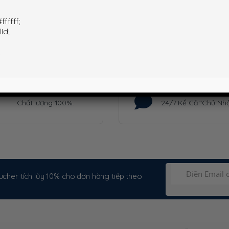
fffff;
ntact us filling this
contact form
id;
;
HÀNG CHÍNH HÃNG
HỖ TRỢ TƯ VẤN
Chất lượng 100%.
24/7 Kể Cả "Chủ Nhậ
cher tích lũy 10% cho đơn hàng tiếp theo