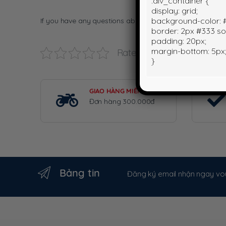
.div_container {
display: grid;
background-color: #f
If you have any questions about this Agreement, please co
border: 2px #333 sol
padding: 20px;
margin-bottom: 5px
Rate this page
}
GIAO HÀNG MIỄN PHÍ
Đơn hàng 300.000đ
Bảng tin
Đăng ký email nhận ngay vou