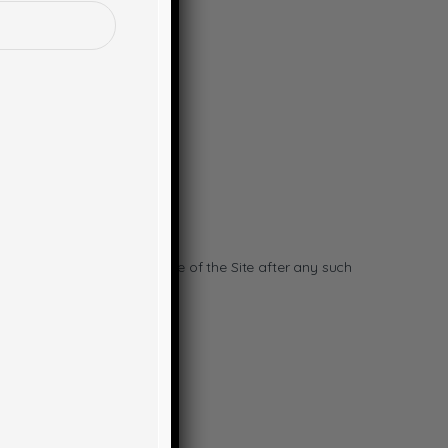
massa at faucibus.
the Site. Your continued use of the Site after any such