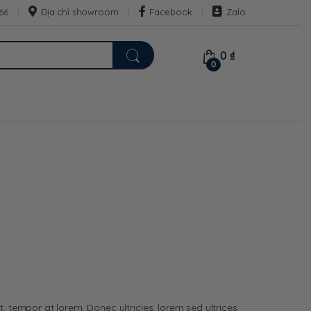
66
Địa chỉ showroom
Facebook
Zalo
0
₫
0
t, tempor at lorem. Donec ultricies, lorem sed ultrices