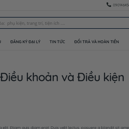
09014645
U
ĐĂNG KÝ ĐẠI LÝ
TIN TỨC
ĐỔI TRẢ VÀ HOÀN TIỀN
Điều khoản và Điều kiện
This Agreement was last modified on 18 February 2016.
lit. Etiam quis diam erat. Duis velit lectus, posuere a blandit sit ame