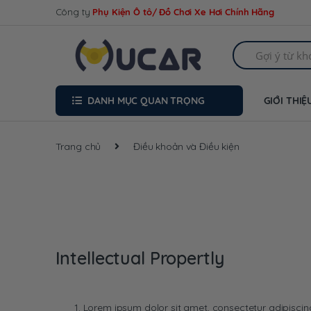
Skip
Skip
Công ty
Phụ Kiện Ô tô/ Đồ Chơi Xe Hơi Chính Hãng
to
to
navigation
content
Search
for:
DANH MỤC QUAN TRỌNG
GIỚI THIỆ
Trang chủ
Điều khoản và Điều kiện
Intellectual Propertly
Lorem ipsum dolor sit amet, consectetur adipiscing e