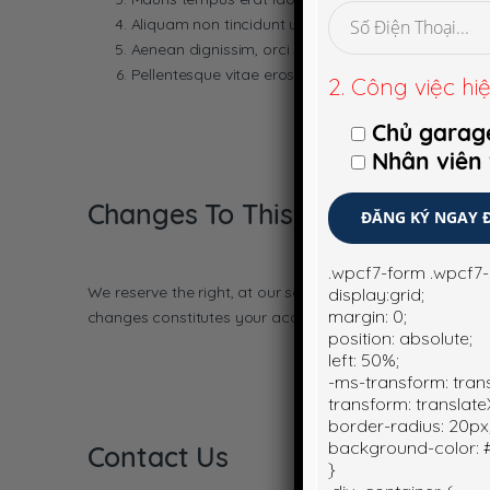
Aliquam non tincidunt urna. Integer tincidunt nec ni
Aenean dignissim, orci sed faucibus pharetra, dui 
Pellentesque vitae eros eget enim mollis placerat.
2. Công việc hiệ
Chủ garag
Nhân viên
Changes To This Agreement
.wpcf7-form .wpcf7
We reserve the right, at our sole discretion, to modify o
display:grid;
margin: 0;
changes constitutes your acceptance of the new Terms 
position: absolute;
left: 50%;
-ms-transform: tran
transform: translate
border-radius: 20px
background-color: #
Contact Us
}