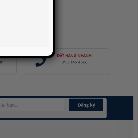
ĐẶT HÀNG NHANH
t".
090 146 4566