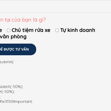
sl vitae ullamcorper. Proin sed ultrices erat. Praesent varius ultrices 
mi dignissim tortor, sit amet condimentum mi ligula sit amet augue.
n tại của bạn là gì?
e
Chủ tiệm rửa xe
Tự kinh doanh
 văn phòng
-submit{
r replace these Terms and Conditions by posting the updated terms on 
and Conditions.
slateX(-50%);
X(-50%);
;
1e3150!important;