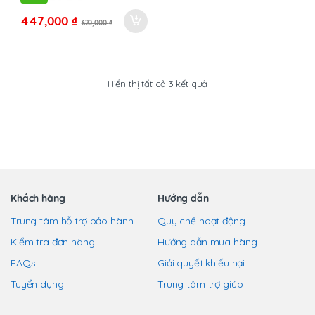
447,000
₫
620,000
₫
Đã
Hiển thị tất cả 3 kết quả
sắp
xếp
theo
mới
nhất
Khách hàng
Hướng dẫn
Trung tâm hỗ trợ bảo hành
Quy chế hoạt động
Kiểm tra đơn hàng
Hướng dẫn mua hàng
FAQs
Giải quyết khiếu nại
Tuyển dụng
Trung tâm trợ giúp