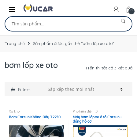
Skip
Skip
to
to
0
navigation
content
Tìm
kiếm:
Trang chủ
Sản phẩm được gắn thẻ “bơm lốp xe oto”
bơm lốp xe oto
Đ
Hiển thị tất cả 3 kết quả
sắ
xế
th
Filters
mớ
nh
Xả kho
Phụ kiện điện tử
Bơm Carsun Không Dây T2250
Máy bơm lốp xe ô tô Carsun –
đồng hồ cơ