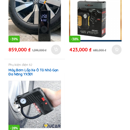
-
39%
-
38%
859,000
₫
423,000
₫
1,399,000
₫
680,000
₫
Phụ kiện điện tử
Máy Bơm Lốp Xe Ô Tô Nhỏ Gọn
Đa Năng YX301
-
28%