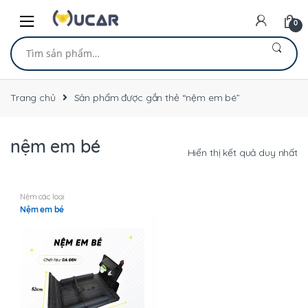
Skip
Skip
to
to
0
navigation
content
Tìm
kiếm:
Trang chủ
Sản phẩm được gắn thẻ “nệm em bé”
nệm em bé
Hiển thị kết quả duy nhất
Nệm các loại
Nệm em bé