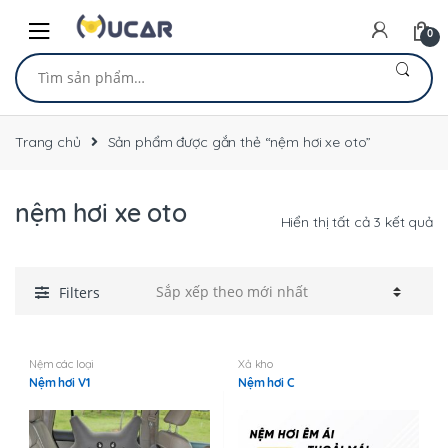
Skip
Skip
to
to
0
navigation
content
Tìm
kiếm:
Trang chủ
Sản phẩm được gắn thẻ “nệm hơi xe oto”
nệm hơi xe oto
Đ
Hiển thị tất cả 3 kết quả
sắ
xế
th
Filters
mớ
nh
Nệm các loại
Xả kho
Nệm hơi V1
Nệm hơi C