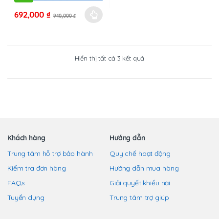
được
được
692,000
₫
chọn
chọn
940,000
₫
Sản
trên
trên
phẩm
trang
trang
này
sản
sản
có
Đã
Hiển thị tất cả 3 kết quả
phẩm
phẩm
nhiều
sắp
xếp
biến
theo
mới
thể.
nhất
Các
tùy
chọn
có
Khách hàng
Hướng dẫn
thể
Trung tâm hỗ trợ bảo hành
Quy chế hoạt động
được
chọn
Kiểm tra đơn hàng
Hướng dẫn mua hàng
trên
FAQs
Giải quyết khiếu nại
trang
Tuyển dụng
Trung tâm trợ giúp
sản
phẩm