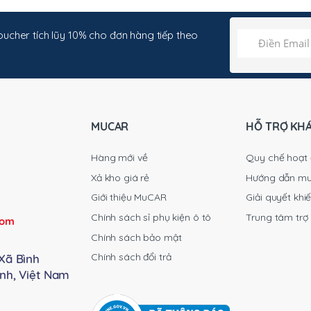
ucher tích lũy 10% cho đơn hàng tiếp theo
MUCAR
HỖ TRỢ KH
Hàng mới về
Quy chế hoạt
Xả kho giá rẻ
Hướng dẫn m
Giới thiệu MuCAR
Giải quyết khiế
Chính sách sỉ phụ kiện ô tô
Trung tâm trợ
com
Chính sách bảo mật
Chính sách đổi trả
Xã Bình
nh, Việt Nam