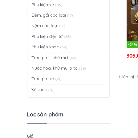
Phụ kiện xe
(115)
Đệm, gối các loại
(17)
Nệm các loại
(12)
Phụ kiện điện tử
(26)
-
24%
Phụ kiện khác
(59)
305
Trang trí – khử mùi
(48)
Nước hoa, khử mùi ô tô
(26)
Hiển thị t
Trang trí xe
(21)
Xả kho
(20)
Lọc sản phẩm
Giá