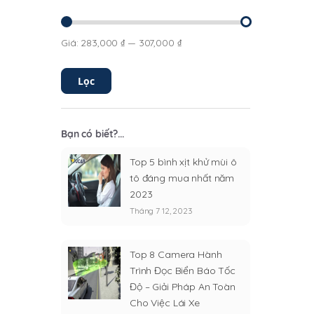
Giá:
283,000 ₫
—
307,000 ₫
Giá
Giá
tối
tối
thiểu
đa
Lọc
Bạn có biết?...
Top 5 bình xịt khử mùi ô
tô đáng mua nhất năm
2023
Tháng 7 12, 2023
Top 8 Camera Hành
Trình Đọc Biển Báo Tốc
Độ – Giải Pháp An Toàn
Cho Việc Lái Xe