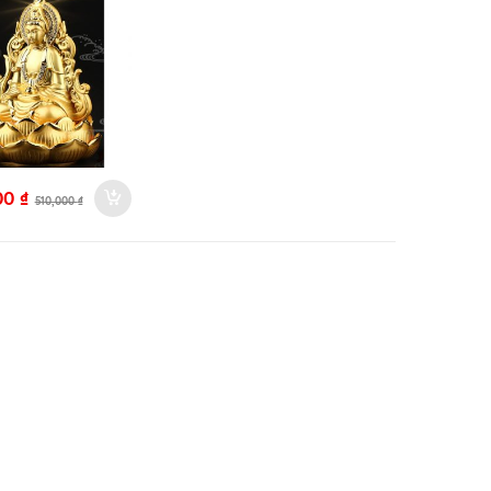
00
₫
510,000
₫