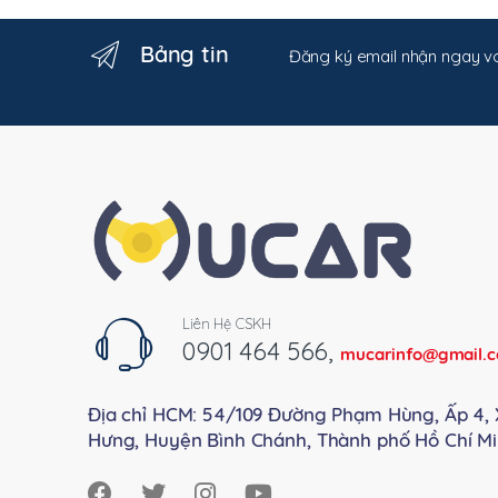
Bảng tin
Đăng ký email nhận ngay vo
Liên Hệ CSKH
0901 464 566
,
mucarinfo@gmail.
Địa chỉ HCM: 54/109 Đường Phạm Hùng, Ấp 4, 
Hưng, Huyện Bình Chánh, Thành phố Hồ Chí Mi