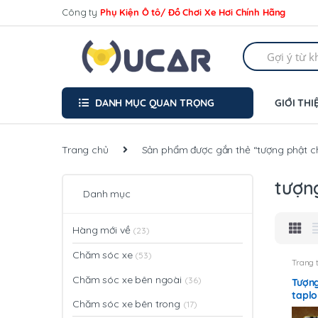
Skip
Skip
Công ty
Phụ Kiện Ô tô/ Đồ Chơi Xe Hơi Chính Hãng
to
to
navigation
content
Search
for:
DANH MỤC QUAN TRỌNG
GIỚI THI
Trang chủ
Sản phẩm được gắn thẻ “tượng phật ch
tượng
Danh mục
Hàng mới về
(23)
Chăm sóc xe
(53)
Trang t
Chăm sóc xe bên ngoài
(36)
Tượng
taplo
Chăm sóc xe bên trong
(17)
kèm 