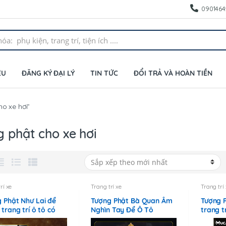
0901464
ỆU
ĐĂNG KÝ ĐẠI LÝ
TIN TỨC
ĐỔI TRẢ VÀ HOÀN TIỀN
o xe hơi”
 phật cho xe hơi
rí xe
Trang trí xe
Trang trí
 Phật Như Lai để
Tượng Phật Bà Quan Âm
Tượng 
 trang trí ô tô có
Nghìn Tay Để Ô Tô
trang tr
nước hoa