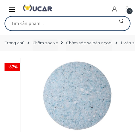
Skip
Skip
to
to
0
navigation
content
Tìm
kiếm:
Trang chủ
Chăm sóc xe
Chăm sóc xe bên ngoài
1 viên s
-
67%