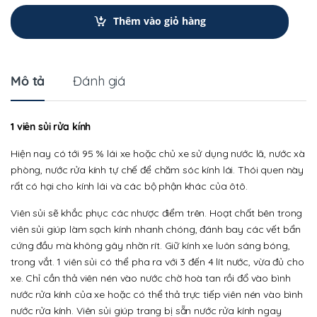
n
t
Thêm vào giỏ hàng
i
t
y
Mô tả
Đánh giá
1 viên sủi rửa kính
Hiện nay có tới 95 % lái xe hoặc chủ xe sử dụng nước lã, nước xà
phòng, nước rửa kính tự chế để chăm sóc kính lái. Thói quen này
rất có hại cho kính lái và các bộ phận khác của ôtô.
Viên sủi sẽ khắc phục các nhược điểm trên. Hoạt chất bên trong
viên sủi giúp làm sạch kính nhanh chóng, đánh bay các vết bẩn
cứng đầu mà không gây nhờn rít. Giữ kính xe luôn sáng bóng,
trong vắt. 1 viên sủi có thể pha ra với 3 đến 4 lít nước, vừa đủ cho
xe. Chỉ cần thả viên nén vào nước chờ hoà tan rồi đổ vào bình
nước rửa kính của xe hoặc có thể thả trực tiếp viên nén vào bình
nước rửa kính. Viên sủi giúp trang bị sẵn nước rửa kính ngay