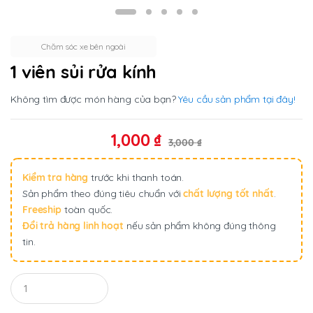
Chăm sóc xe bên ngoài
1 viên sủi rửa kính
Không tìm được món hàng của bạn?
Yêu cầu sản phẩm tại đây!
1,000
₫
3,000
₫
Kiểm tra hàng
trước khi thanh toán.
Sản phẩm theo đúng tiêu chuẩn với
chất lượng tốt nhất
.
Freeship
toàn quốc.
Đổi trả hàng linh hoạt
nếu sản phẩm không đúng thông
tin.
Q
u
a