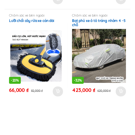
Chăm sóc xe bên ngoài
Chăm sóc xe bên ngoài
Lưỡi chổi cây rửa xe cán dài
Bạt phủ xe ô tô tráng nhôm 4 -5
chỗ
-
20%
-
32%
66,000
₫
423,000
₫
82,000
₫
620,000
₫