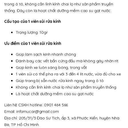
trong ô tô, không cần lỉnh kỉnh chai lọ như sản phẩm truyền
thống. Đây còn là hoạt chất dưỡng mềm cao su gạt nước.
Cấu tạo của 1 viên sủi rửa kính
Trọng lượng: 10gr
Ưu điểm của 1 viên sủi rửa kính
Giúp làm sạch kính nhanh chóng
Đánh bay các vết bẩn cứng đầu mà không gây nhờn rít
Giúp kính xe luôn sáng bóng, trong vắt
1 viên sủi có thể pha ra với 3 đến 4 lít nước, vừa đủ cho xe
Giúp trang bị sẵn nước rửa kính ngay trong ô tô
Không cần lỉnh kỉnh chai lọ như sản phẩm truyền thống
Là hoạt chất dưỡng mềm cao su gạt nước
Liên hệ CSKH hotline: 0901 464 566
Email: infomucar@gmail.com
Địa chỉ: 205/31/3 Đào Sư Tích, ấp 3, xã Phước Kiển, huyện Nhà
Bè, TP Hồ Chí Minh.