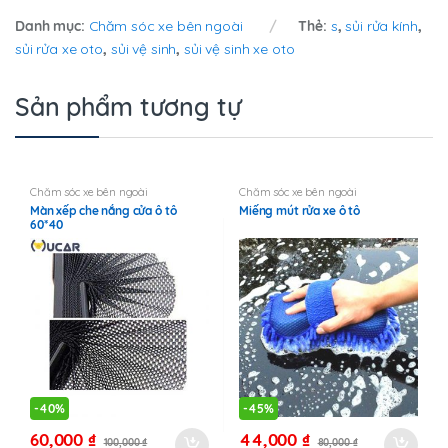
Danh mục:
Chăm sóc xe bên ngoài
Thẻ:
s
,
sủi rửa kính
,
sủi rửa xe oto
,
sủi vệ sinh
,
sủi vệ sinh xe oto
Sản phẩm tương tự
Chăm sóc xe bên ngoài
Chăm sóc xe bên ngoài
Màn xếp che nắng cửa ô tô
Miếng mút rửa xe ô tô
60*40
-
40%
-
45%
60,000
₫
44,000
₫
100,000
₫
80,000
₫