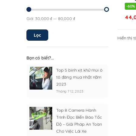
-
60%
44,
Giá:
30,000 ₫
—
80,000 ₫
Giá
Giá
tối
tối
thiểu
đa
Lọc
Hiển thị t
Bạn có biết?...
Top 5 bình xịt khử mùi ô
tô đáng mua nhất năm
2023
Tháng 7 12, 2023
Top 8 Camera Hành
Trình Đọc Biển Báo Tốc
Độ – Giải Pháp An Toàn
Cho Việc Lái Xe