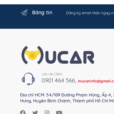
Bảng tin
Đăng ký email nhận ngay vo
Liên Hệ CSKH
0901 464 566
,
mucarinfo@gmail.
Địa chỉ HCM: 54/109 Đường Phạm Hùng, Ấp 4, 
Hưng, Huyện Bình Chánh, Thành phố Hồ Chí Mi