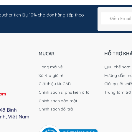
ucher tích lũy 10% cho đơn hàng tiếp theo
MUCAR
HỖ TRỢ KH
Hàng mới về
Quy chế hoạt
Xả kho giá rẻ
Hướng dẫn m
Giới thiệu MuCAR
Giải quyết khiế
Chính sách sỉ phụ kiện ô tô
Trung tâm trợ
com
Chính sách bảo mật
Chính sách đổi trả
Xã Bình
nh, Việt Nam