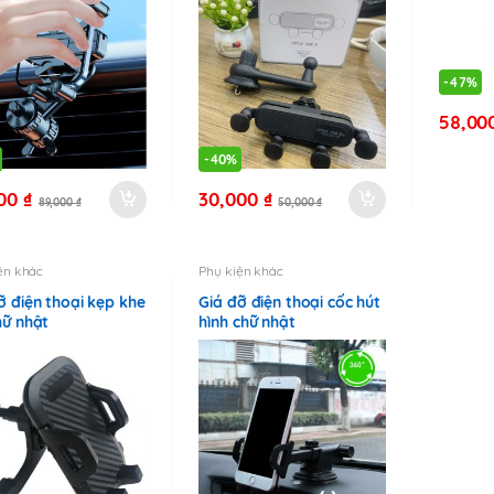
-
47%
58,00
-
40%
000
₫
30,000
₫
89,000
₫
50,000
₫
ện khác
Phụ kiện khác
ỡ điện thoại kẹp khe
Giá đỡ điện thoại cốc hút
hữ nhật
hình chữ nhật