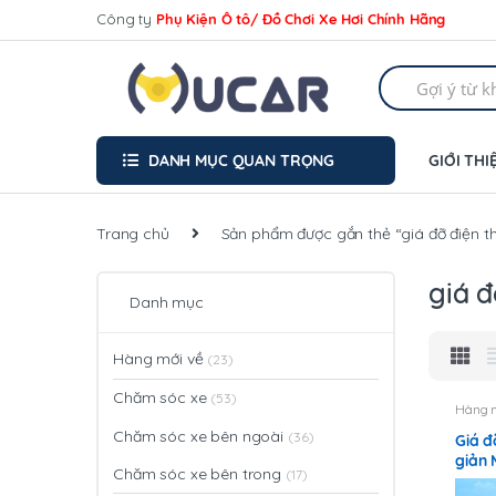
Skip
Skip
Công ty
Phụ Kiện Ô tô/ Đồ Chơi Xe Hơi Chính Hãng
to
to
navigation
content
Search
for:
DANH MỤC QUAN TRỌNG
GIỚI THI
Trang chủ
Sản phẩm được gắn thẻ “giá đỡ điện th
giá đ
Danh mục
Hàng mới về
(23)
Chăm sóc xe
(53)
Hàng 
Chăm sóc xe bên ngoài
(36)
Giá đ
giản 
Chăm sóc xe bên trong
(17)