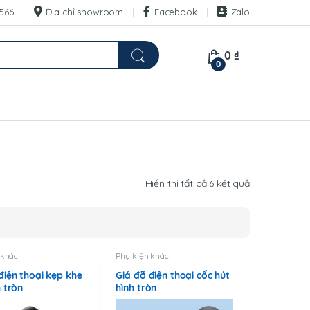
566
Địa chỉ showroom
Facebook
Zalo
0
₫
0
Đã
Hiển thị tất cả 6 kết quả
sắp
xếp
theo
mới
 khác
Phụ kiện khác
nhất
điện thoại kẹp khe
Giá đỡ điện thoại cốc hút
h tròn
hình tròn