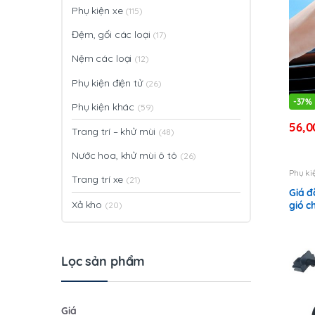
Phụ kiện xe
(115)
Đệm, gối các loại
(17)
Nệm các loại
(12)
Phụ kiện điện tử
(26)
-
37%
Phụ kiện khác
(59)
56,
Trang trí – khử mùi
(48)
Nước hoa, khử mùi ô tô
(26)
Phụ ki
Trang trí xe
(21)
Giá đ
Xả kho
gió c
(20)
Lọc sản phẩm
Giá