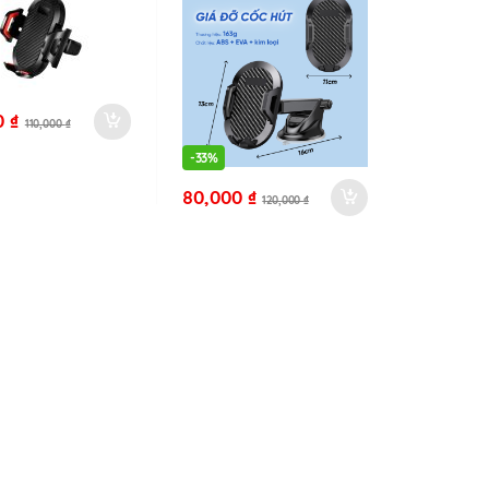
0
₫
110,000
₫
-
33%
80,000
₫
120,000
₫