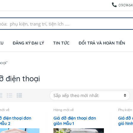
0901464
ỆU
ĐĂNG KÝ ĐẠI LÝ
TIN TỨC
ĐỔI TRẢ VÀ HOÀN TIỀN
oại”
ỡ điện thoại
mới về
Hàng mới về
Phụ kiện
ỡ điện thoại đơn
Giá đỡ điện thoại đơn
Giá đỡ 
Mẫu 2
giản Mẫu 1
gió hìn