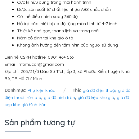
Cực kì hữu dụng trong mọi hành trình
Được sản xuất từ chất liệu nhựa ABS chắc chắn
Có thể điều chỉnh xoay 360 độ
Hỗ trợ các thiết bị có độ rộng màn hình từ 4-7 inch
Thiết kế nhỏ gọn, thanh lịch và trang nhã
Nằm cố định tại khe gió ô tô
Không ảnh hưởng đến tầm nhìn của người sử dụng
Liên hệ CSKH hotline: 0901 464 566
Email: infomucar@gmail.com
Địa chỉ: 205/31/3 Đào Sư Tích, ấp 3, xã Phước Kiển, huyện Nhà
Bè, TP Hồ Chí Minh.
Danh mục:
Phụ kiện khác
Thẻ:
giá đỡ điện thoại
,
giá đỡ
điện thoại trên oto
,
giá đỡ hình tròn
,
giá đỡ kẹp khe gió
,
giá đỡ
kẹp khe gió hình tròn
Sản phẩm tương tự