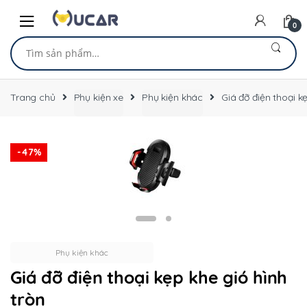
Skip
Skip
to
to
0
navigation
content
Tìm
kiếm:
Trang chủ
Phụ kiện xe
Phụ kiện khác
Giá đỡ điện thoại k
-
47%
Phụ kiện khác
Giá đỡ điện thoại kẹp khe gió hình
tròn