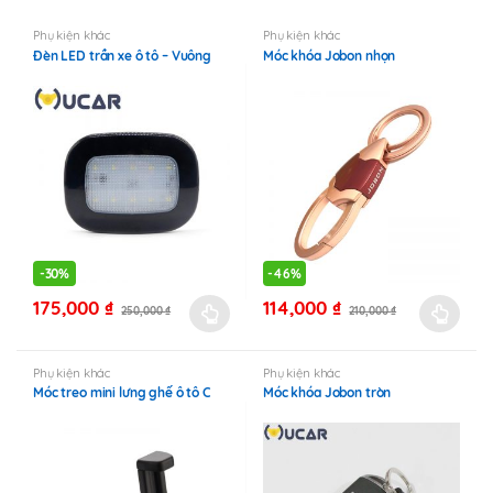
Phụ kiện khác
Phụ kiện khác
Đèn LED trần xe ô tô – Vuông
Móc khóa Jobon nhọn
-
30%
-
46%
175,000
₫
114,000
₫
250,000
₫
210,000
₫
Sản
Sản
phẩm
phẩm
này
này
Phụ kiện khác
Phụ kiện khác
Móc treo mini lưng ghế ô tô C
Móc khóa Jobon tròn
có
có
nhiều
nhiều
biến
biến
thể.
thể.