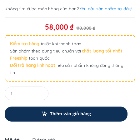
Không tìm được món hàng của bạn?
Yêu cầu sản phẩm tại đây!
58,000
₫
110,000
₫
Kiểm tra hàng
trước khi thanh toán.
Sản phẩm theo đúng tiêu chuẩn với
chất lượng tốt nhất
.
Freeship
toàn quốc.
Đổi trả hàng linh hoạt
nếu sản phẩm không đúng thông
tin.
Q
u
a
n
t
Thêm vào giỏ hàng
i
t
y