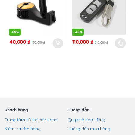
Các
Các
tùy
tùy
chọn
chọn
có
có
thể
thể
-
69%
-
48%
được
được
40,000
₫
110,000
₫
130,000
₫
210,000
₫
chọn
chọn
Sản
trên
trên
phẩm
trang
trang
này
sản
sản
có
phẩm
phẩm
nhiều
biến
thể.
Các
tùy
chọn
Khách hàng
Hướng dẫn
có
Trung tâm hỗ trợ bảo hành
Quy chế hoạt động
thể
Kiểm tra đơn hàng
Hướng dẫn mua hàng
được