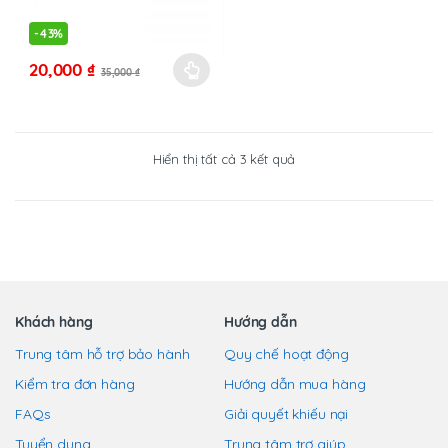
có
thể
-
43%
được
20,000
₫
chọn
35,000
₫
Sản
trên
phẩm
trang
này
sản
có
Đã
Hiển thị tất cả 3 kết quả
phẩm
nhiều
sắp
xếp
biến
theo
mới
thể.
nhất
Các
tùy
chọn
có
Khách hàng
Hướng dẫn
thể
Trung tâm hỗ trợ bảo hành
Quy chế hoạt động
được
chọn
Kiểm tra đơn hàng
Hướng dẫn mua hàng
trên
FAQs
Giải quyết khiếu nại
trang
Tuyển dụng
Trung tâm trợ giúp
sản