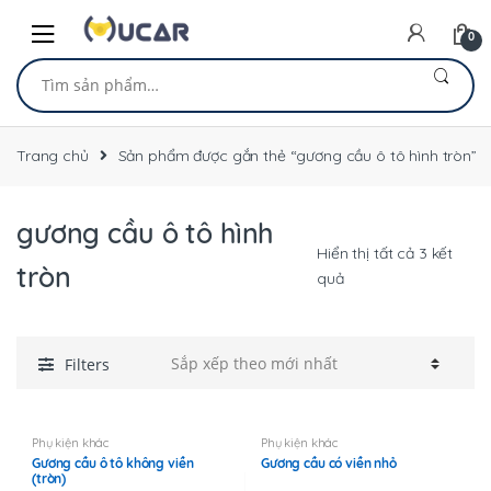
Skip
Skip
to
to
0
navigation
content
Tìm
kiếm:
Trang chủ
Sản phẩm được gắn thẻ “gương cầu ô tô hình tròn”
gương cầu ô tô hình
Hiển thị tất cả 3 kết
tròn
Đã
quả
sắp
xếp
theo
Filters
mới
nhất
Phụ kiện khác
Phụ kiện khác
Gương cầu ô tô không viền
Gương cầu có viền nhỏ
(tròn)