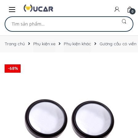
Skip
Skip
to
to
0
navigation
content
Tìm
kiếm:
Trang chủ
Phụ kiện xe
Phụ kiện khác
Gương cầu có viền
-
68%