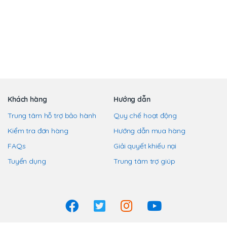
phẩm
trang
trang
này
sản
sản
có
phẩm
phẩm
nhiều
biến
thể.
Các
tùy
chọn
Khách hàng
Hướng dẫn
có
Trung tâm hỗ trợ bảo hành
Quy chế hoạt động
thể
Kiểm tra đơn hàng
Hướng dẫn mua hàng
được
chọn
FAQs
Giải quyết khiếu nại
trên
Tuyển dụng
Trung tâm trợ giúp
trang
sản
phẩm