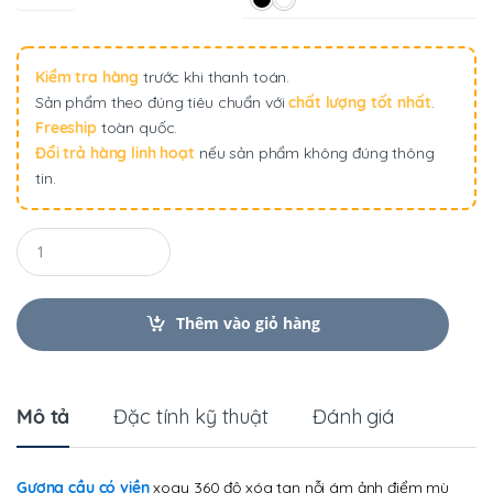
Kiểm tra hàng
trước khi thanh toán.
Sản phẩm theo đúng tiêu chuẩn với
chất lượng tốt nhất
.
Freeship
toàn quốc.
Đổi trả hàng linh hoạt
nếu sản phẩm không đúng thông
tin.
Q
u
a
n
t
Thêm vào giỏ hàng
i
t
y
Mô tả
Đặc tính kỹ thuật
Đánh giá
Gương cầu có viền
xoay 360 độ xóa tan nỗi ám ảnh điểm mù