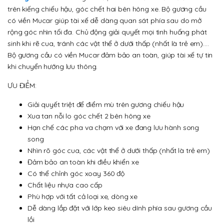
trên kiếng chiếu hậu, góc chết hai bên hông xe. Bộ gương cầu
có viền Mucar giúp tài xế dễ dàng quan sát phía sau do mở
rộng góc nhìn tối đa. Chủ động giải quyết mọi tình huống phát
sinh khi rẽ cua, tránh các vật thể ở dưới thấp (nhất là trẻ em)….
Bộ gương cầu có viền Mucar đảm bảo an toàn, giúp tài xế tự tin
khi chuyển hướng lưu thông.
ƯU ĐIỂM:
Giải quyết triệt để điểm mù trên gương chiếu hậu
Xua tan nỗi lo góc chết 2 bên hông xe
Hạn chế các pha va chạm với xe đang lưu hành song
song
Nhìn rõ góc cua, các vật thể ở dưới thấp (nhất là trẻ em)
Đảm bảo an toàn khi điều khiển xe
Có thể chỉnh góc xoay 360 độ
Chất liệu nhựa cao cấp
Phù hợp với tất cả loại xe, dòng xe
Dễ dàng lắp đặt với lớp keo siêu dính phía sau gương cầu
lồi