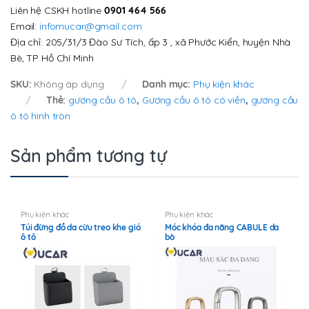
Liên hệ CSKH hotline
0901 464 566
Email:
infomucar@gmail.com
Địa chỉ: 205/31/3 Đào Sư Tích, ấp 3 , xã Phước Kiển, huyện Nhà
Bè, TP Hồ Chí Minh
SKU:
Không áp dụng
Danh mục:
Phụ kiện khác
Thẻ:
gương cầu ô tô
,
Gương cầu ô tô có viền
,
gương cầu
ô tô hình tròn
Sản phẩm tương tự
Phụ kiện khác
Phụ kiện khác
Túi đừng đồ da cừu treo khe gió
Móc khóa đa năng CABULE da
ô tô
bò