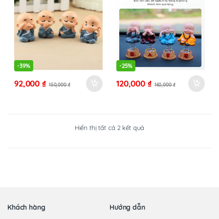
-
39%
-
25%
92,000
₫
120,000
₫
150,000
₫
160,000
₫
Đã
Hiển thị tất cả 2 kết quả
sắp
xếp
theo
mới
nhất
Khách hàng
Hướng dẫn