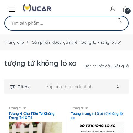
Skip
Skip
to
to
0
navigation
content
Tìm
kiếm:
Trang chủ
Sản phẩm được gắn thẻ “tượng tứ không lò xo”
tượng tứ không lò xo
Đ
Hiển thị tất cả 2 kết quả
sắ
xế
th
Filters
mớ
nh
Trang trí xe
Trang trí xe
Tượng 4 Chú Tiểu Tứ Không
Tượng trang trí ô tô tứ không lò
Trang Trí Ô Tô
xo