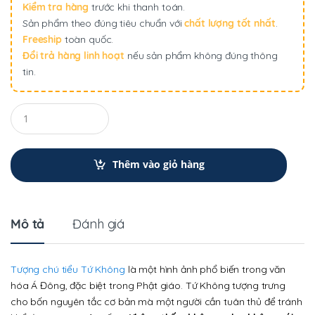
Kiểm tra hàng
trước khi thanh toán.
Sản phẩm theo đúng tiêu chuẩn với
chất lượng tốt nhất
.
Freeship
toàn quốc.
Đổi trả hàng linh hoạt
nếu sản phẩm không đúng thông
tin.
Q
u
a
n
t
Thêm vào giỏ hàng
i
t
y
Mô tả
Đánh giá
Tượng chú tiểu Tứ Không
là một hình ảnh phổ biến trong văn
hóa Á Đông, đặc biệt trong Phật giáo. Tứ Không tượng trưng
cho bốn nguyên tắc cơ bản mà một người cần tuân thủ để tránh