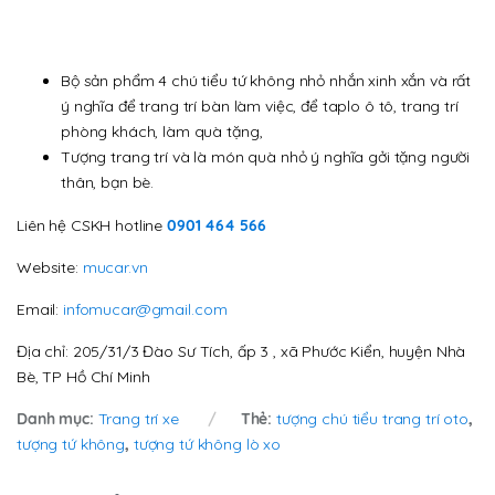
Bộ sản phẩm 4 chú tiểu tứ không nhỏ nhắn xinh xắn và rất
ý nghĩa để trang trí bàn làm việc, để taplo ô tô, trang trí
phòng khách, làm quà tặng,
Tượng trang trí và là món quà nhỏ ý nghĩa gởi tặng người
thân, bạn bè.
Liên hệ CSKH hotline
0901 464 566
Website:
mucar.vn
Email:
infomucar@gmail.com
Địa chỉ: 205/31/3 Đào Sư Tích, ấp 3 , xã Phước Kiển, huyện Nhà
Bè, TP Hồ Chí Minh
Danh mục:
Trang trí xe
Thẻ:
tượng chú tiểu trang trí oto
,
tượng tứ không
,
tượng tứ không lò xo