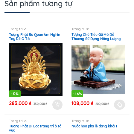
Sản phẩm tương tự
Trang trí xe
Trang trí xe
Tượng Phật Bà Quan Âm Nghìn
Tượng Chú Tiểu Gõ Mõ Dễ
Tay Để Ô Tô
Thương Sử Dụng Năng Lượng
Mặt Trời
-
19%
-
46%
283,000
₫
108,000
₫
350,000
₫
200,000
₫
Sản
phẩm
này
Trang trí xe
Trang trí xe
Tượng Phật Di Lặc trang trí ô tô
Nước hoa pha lê dạng khối 1
có
vừa