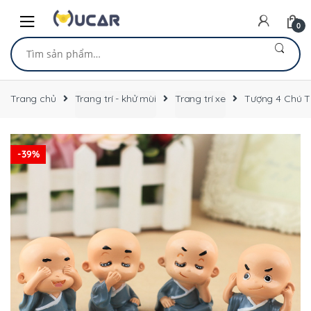
Skip
Skip
to
to
0
navigation
content
Tìm
kiếm:
Trang chủ
Trang trí - khử mùi
Trang trí xe
Tượng 4 Chú T
-
39%