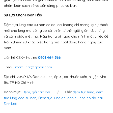
phẩm luôn sạch sẽ và sẵn sàng phục vụ bạn.
Sự Lựa Chọn Hoàn Hảo
Đệm tựa lưng cao su non có đai cài không chỉ mang lại sự thoải
mái cho lưng mà còn giúp cải thiện tư thế ngồi, giảm đau lưng
và cảm giác mệt mỏi. Hãy trang bị ngay cho mình một chiếc để
trải nghiệm sự khác biệt trong mọi hoạt động hàng ngày của
bạn!
Liên hệ CSKH hotline
0901 464 566
Email:
infomucar@gmail.com
Địa chỉ: 205/31/3 Đào Sư Tích, ấp 3 , xã Phước Kiển, huyện Nhà
Bè, TP Hồ Chí Minh
Danh mục:
Đệm, gối các loại
Thẻ:
đệm tựa lưng
,
đệm
tựa lưng cao su non
,
Đệm tựa lưng gel cao su non có đai cài -
Đen lưới