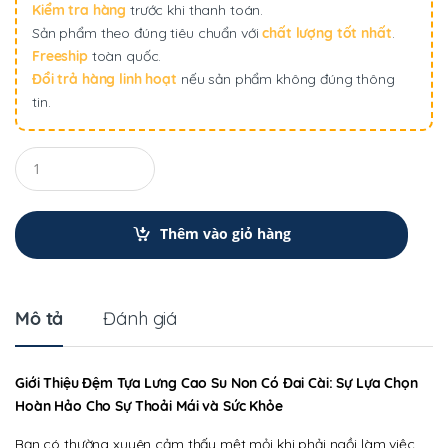
Kiểm tra hàng
trước khi thanh toán.
Sản phẩm theo đúng tiêu chuẩn với
chất lượng tốt nhất
.
Freeship
toàn quốc.
Đổi trả hàng linh hoạt
nếu sản phẩm không đúng thông
tin.
Q
u
a
n
t
Thêm vào giỏ hàng
i
t
y
Mô tả
Đánh giá
Giới Thiệu Đệm Tựa Lưng Cao Su Non Có Đai Cài: Sự Lựa Chọn
Hoàn Hảo Cho Sự Thoải Mái và Sức Khỏe
Bạn có thường xuyên cảm thấy mệt mỏi khi phải ngồi làm việc