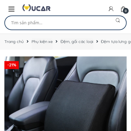
Skip
Skip
to
to
0
navigation
content
Tìm
kiếm:
Trang chủ
Phụ kiện xe
Đệm, gối các loại
Đệm tựa lưng ge
-
21%