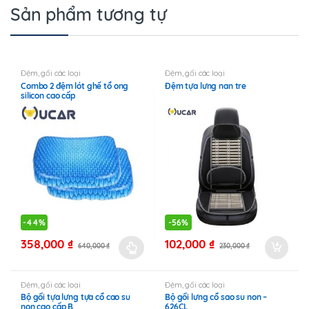
Sản phẩm tương tự
Đệm, gối các loại
Đệm, gối các loại
Combo 2 đệm lót ghế tổ ong
Đệm tựa lưng nan tre
silicon cao cấp
-
44%
-
56%
358,000
₫
102,000
₫
640,000
₫
230,000
₫
Sản
phẩm
này
Đệm, gối các loại
Đệm, gối các loại
Bộ gối tựa lưng tựa cổ cao su
Bộ gối lưng cổ sao su non –
có
non cao cấp B
626CL