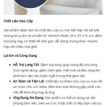
Chất Liệu Cao Cấp
Sản phẩm được làm từ chất liệu cao su non kết hợp với vải lưới,
mang lại sự êm ái và bền bỉ. Với kích thước 34 x 33 x 12 cm, đệm
tựa lưng này có thiết kế nhỏ gọn, dễ dàng mang theo và phù
hợp với nhiều loại ghế.
Lợi Ích và Công Dụng
Hỗ Trợ Lưng Tốt
: Đệm tựa lưng giúp nâng đỡ cho lưng
của người dùng, giảm cảm giác mệt mỏi và đau lưng khi
phải làm việc lâu hoặc ngồi trong thời gian dài.
An Toàn và Tiện Lợi
: Chất liệu tự nhiên của cao su non rất
an toàn cho sức khỏe, đảm bảo bạn không gặp phải các
vấn đề kích ứng hay dị ứng.
Ứng Dụng Đa Dạng
: Sản phẩm có thể sử dụng tại văn
phòng làm việc, trên xe ô tô, hoặc bất cứ đâu bạn cần sự