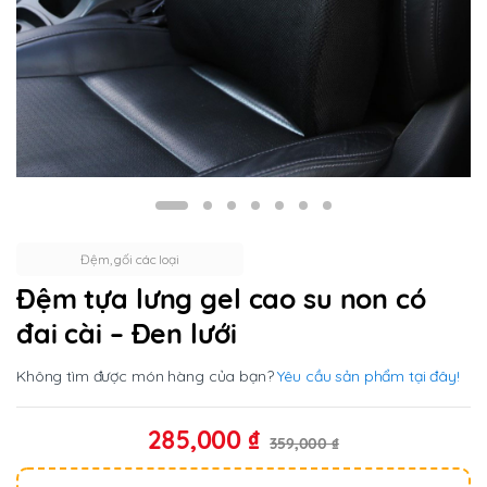
Đệm, gối các loại
Đệm tựa lưng gel cao su non có
đai cài – Đen lưới
Không tìm được món hàng của bạn?
Yêu cầu sản phẩm tại đây!
285,000
₫
359,000
₫