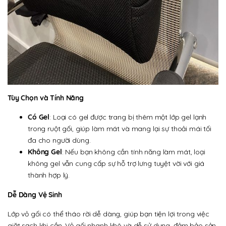
Tùy Chọn và Tính Năng
Có Gel
: Loại có gel được trang bị thêm một lớp gel lạnh
trong ruột gối, giúp làm mát và mang lại sự thoải mái tối
đa cho người dùng.
Không Gel
: Nếu bạn không cần tính năng làm mát, loại
không gel vẫn cung cấp sự hỗ trợ lưng tuyệt vời với giá
thành hợp lý.
Dễ Dàng Vệ Sinh
Lớp vỏ gối có thể tháo rời dễ dàng, giúp bạn tiện lợi trong việc
giặt sạch khi cần. Vỏ gối nhanh khô và dễ sử dụng, đảm bảo sản