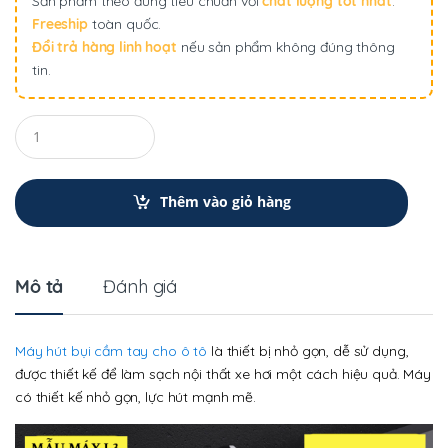
Sản phẩm theo đúng tiêu chuẩn với
chất lượng tốt nhất
.
Freeship
toàn quốc.
Đổi trả hàng linh hoạt
nếu sản phẩm không đúng thông
tin.
Q
u
a
n
t
Thêm vào giỏ hàng
i
t
y
Mô tả
Đánh giá
Máy hút bụi cầm tay cho ô tô
là thiết bị nhỏ gọn, dễ sử dụng,
được thiết kế để làm sạch nội thất xe hơi một cách hiệu quả. Máy
có thiết kế nhỏ gọn, lực hút mạnh mẽ.