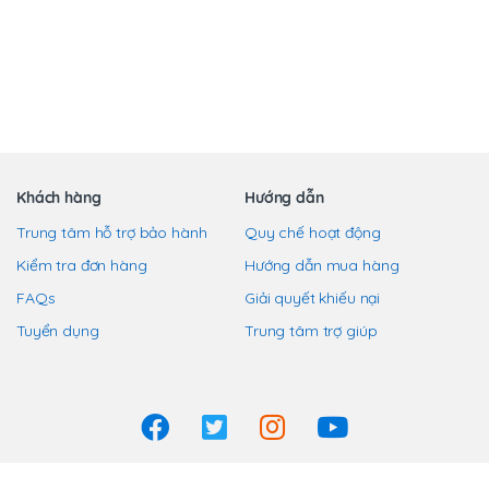
trang
sản
phẩm
Khách hàng
Hướng dẫn
Trung tâm hỗ trợ bảo hành
Quy chế hoạt động
Kiểm tra đơn hàng
Hướng dẫn mua hàng
FAQs
Giải quyết khiếu nại
Tuyển dụng
Trung tâm trợ giúp