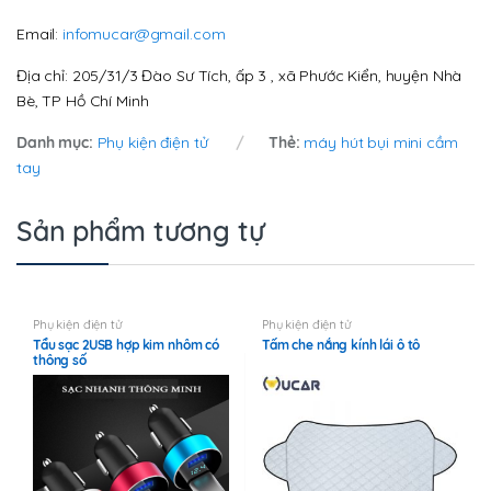
Email:
infomucar@gmail.com
Địa chỉ: 205/31/3 Đào Sư Tích, ấp 3 , xã Phước Kiển, huyện Nhà
Bè, TP Hồ Chí Minh
Danh mục:
Phụ kiện điện tử
Thẻ:
máy hút bụi mini cầm
tay
Sản phẩm tương tự
Phụ kiện điện tử
Phụ kiện điện tử
Tẩu sạc 2USB hợp kim nhôm có
Tấm che nắng kính lái ô tô
thông số