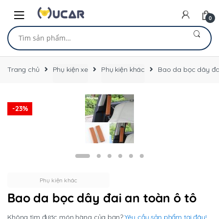
Skip
Skip
to
to
0
navigation
content
Tìm
kiếm:
Trang chủ
Phụ kiện xe
Phụ kiện khác
Bao da bọc dây đai
-
23%
Phụ kiện khác
Bao da bọc dây đai an toàn ô tô
Không tìm được món hàng của bạn?
Yêu cầu sản phẩm tại đây!