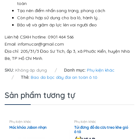
toàn
Tạo nên điểm nhấn sang trọng, phong cách
Còn phù hợp sử dụng cho ba lô, hành lý…
Bảo vệ và giảm áp lực lên vai người đeo
Liên hệ CSKH hotline: 0901 464 566
Email: infomucar@gmail.com
Địa chỉ: 205/31/3 Đào Sư Tích, ấp 3, xã Phước Kiển, huyện Nhà
Bè, TP Hồ Chí Minh.
SKU:
Không áp dụng
Danh mục:
Phụ kiện khác
Thẻ:
Bao da bọc dây đai an toàn ô tô
Sản phẩm tương tự
Phụ kiện khác
Phụ kiện khác
Móc khóa Jobon nhọn
Túi đừng đồ da cừu treo khe gió
ô tô