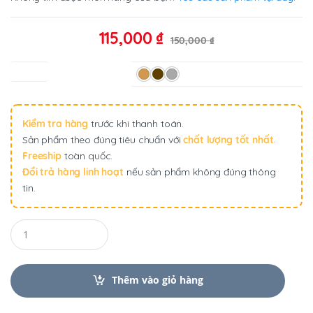
115,000
₫
150,000
₫
Màu sắc
Kiểm tra hàng
trước khi thanh toán.
Sản phẩm theo đúng tiêu chuẩn với
chất lượng tốt nhất
.
Freeship
toàn quốc.
Đổi trả hàng linh hoạt
nếu sản phẩm không đúng thông
tin.
Q
u
a
n
t
Thêm vào giỏ hàng
i
t
y