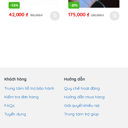
thể
thể
-
58%
-
20%
được
được
42,000
₫
175,000
₫
100,000
₫
220,000
₫
chọn
chọn
trên
trên
trang
trang
sản
sản
phẩm
phẩm
Khách hàng
Hướng dẫn
Trung tâm hỗ trợ bảo hành
Quy chế hoạt động
Kiểm tra đơn hàng
Hướng dẫn mua hàng
FAQs
Giải quyết khiếu nại
Tuyển dụng
Trung tâm trợ giúp