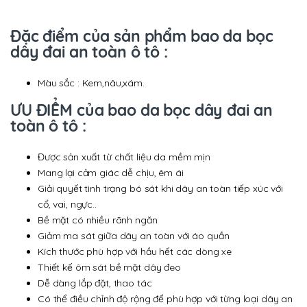
Đặc điểm của sản phẩm bao da bọc
dây đai an toàn ô tô :
Màu sắc : Kem,nâu,xám.
ƯU ĐIỂM của bao da bọc dây đai an
toàn ô tô :
Được sản xuất từ chất liệu da mềm mịn
Mang lại cảm giác dễ chịu, êm ái
Giải quyết tình trạng bó sát khi dây an toàn tiếp xúc với
cổ, vai, ngực..
Bề mặt có nhiều rãnh ngăn
Giảm ma sát giữa dây an toàn với áo quần
Kích thước phù hợp với hầu hết các dòng xe
Thiết kế ôm sát bề mặt dây đeo
Dễ dàng lắp đặt, thao tác
Có thể điều chỉnh độ rộng để phù hợp với từng loại dây an