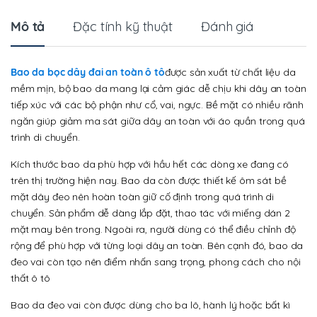
Mô tả
Đặc tính kỹ thuật
Đánh giá
Bao da bọc dây đai an toàn ô tô
được sản xuất từ chất liệu da
mềm mịn, bộ bao da mang lại cảm giác dễ chịu khi dây an toàn
tiếp xúc với các bộ phận như cổ, vai, ngực. Bề mặt có nhiều rãnh
ngăn giúp giảm ma sát giữa dây an toàn với áo quần trong quá
trình di chuyển.
Kích thước bao da phù hợp với hầu hết các dòng xe đang có
trên thị trường hiện nay. Bao da còn được thiết kế ôm sát bề
mặt dây đeo nên hoàn toàn giữ cố định trong quá trình di
chuyển. Sản phẩm dễ dàng lắp đặt, thao tác với miếng dán 2
mặt may bên trong. Ngoài ra, người dùng có thể điều chỉnh độ
rộng để phù hợp với từng loại dây an toàn. Bên cạnh đó, bao da
đeo vai còn tạo nên điểm nhấn sang trọng, phong cách cho nội
thất ô tô
Bao da đeo vai còn được dùng cho ba lô, hành lý hoặc bất kì