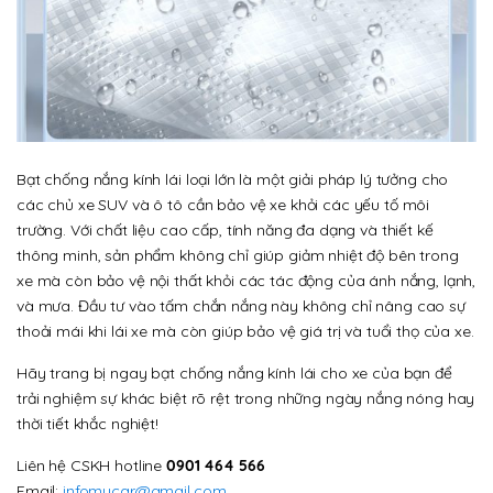
Bạt chống nắng kính lái loại lớn là một giải pháp lý tưởng cho
các chủ xe SUV và ô tô cần bảo vệ xe khỏi các yếu tố môi
trường. Với chất liệu cao cấp, tính năng đa dạng và thiết kế
thông minh, sản phẩm không chỉ giúp giảm nhiệt độ bên trong
xe mà còn bảo vệ nội thất khỏi các tác động của ánh nắng, lạnh,
và mưa. Đầu tư vào tấm chắn nắng này không chỉ nâng cao sự
thoải mái khi lái xe mà còn giúp bảo vệ giá trị và tuổi thọ của xe.
Hãy trang bị ngay bạt chống nắng kính lái cho xe của bạn để
trải nghiệm sự khác biệt rõ rệt trong những ngày nắng nóng hay
thời tiết khắc nghiệt!
Liên hệ CSKH hotline
0901 464 566
Email:
infomucar@gmail.com