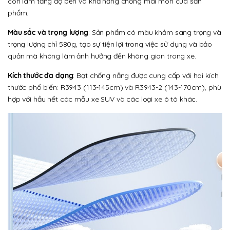
còn làm tăng độ bền và khả năng chống mài mòn của sản
phẩm.
Màu sắc và trọng lượng
: Sản phẩm có màu khảm sang trọng và
trọng lượng chỉ 580g, tạo sự tiện lợi trong việc sử dụng và bảo
quản mà không làm ảnh hưởng đến không gian trong xe.
Kích thước đa dạng
: Bạt chống nắng được cung cấp với hai kích
thước phổ biến: R3943 (113-145cm) và R3943-2 (143-170cm), phù
hợp với hầu hết các mẫu xe SUV và các loại xe ô tô khác.