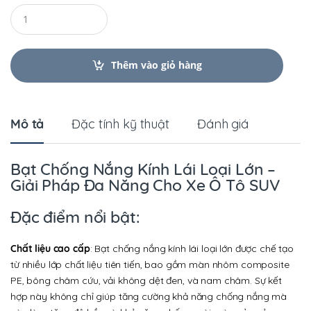
Q
u
a
n
t
Thêm vào giỏ hàng
i
t
y
Mô tả
Đặc tính kỹ thuật
Đánh giá
Bạt Chống Nắng Kính Lái Loại Lớn –
Giải Pháp Đa Năng Cho Xe Ô Tô SUV
Đặc điểm nổi bật:
Chất liệu cao cấp
: Bạt chống nắng kính lái loại lớn được chế tạo
từ nhiều lớp chất liệu tiên tiến, bao gồm màn nhôm composite
PE, bông châm cứu, vải không dệt đen, và nam châm. Sự kết
hợp này không chỉ giúp tăng cường khả năng chống nắng mà