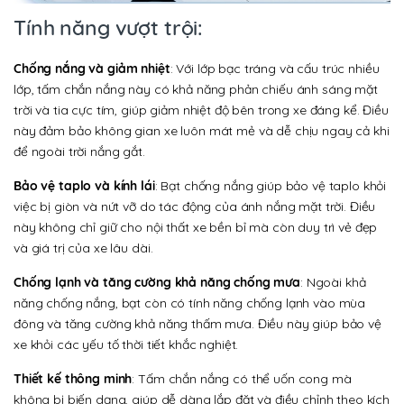
Tính năng vượt trội:
Chống nắng và giảm nhiệt
: Với lớp bạc tráng và cấu trúc nhiều
lớp, tấm chắn nắng này có khả năng phản chiếu ánh sáng mặt
trời và tia cực tím, giúp giảm nhiệt độ bên trong xe đáng kể. Điều
này đảm bảo không gian xe luôn mát mẻ và dễ chịu ngay cả khi
để ngoài trời nắng gắt.
Bảo vệ taplo và kính lái
: Bạt chống nắng giúp bảo vệ taplo khỏi
việc bị giòn và nứt vỡ do tác động của ánh nắng mặt trời. Điều
này không chỉ giữ cho nội thất xe bền bỉ mà còn duy trì vẻ đẹp
và giá trị của xe lâu dài.
Chống lạnh và tăng cường khả năng chống mưa
: Ngoài khả
năng chống nắng, bạt còn có tính năng chống lạnh vào mùa
đông và tăng cường khả năng thấm mưa. Điều này giúp bảo vệ
xe khỏi các yếu tố thời tiết khắc nghiệt.
Thiết kế thông minh
: Tấm chắn nắng có thể uốn cong mà
không bị biến dạng, giúp dễ dàng lắp đặt và điều chỉnh theo kích