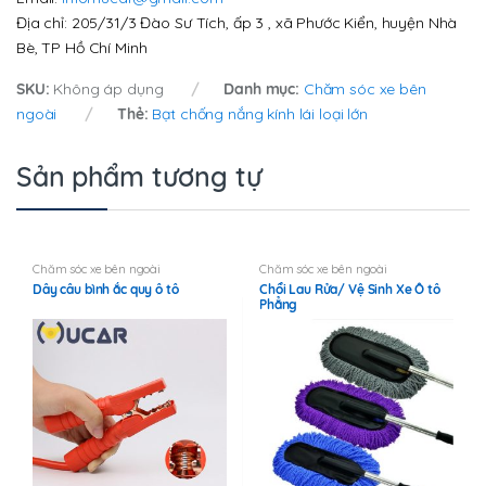
Địa chỉ: 205/31/3 Đào Sư Tích, ấp 3 , xã Phước Kiển, huyện Nhà
Bè, TP Hồ Chí Minh
SKU:
Không áp dụng
Danh mục:
Chăm sóc xe bên
ngoài
Thẻ:
Bạt chống nắng kính lái loại lớn
Sản phẩm tương tự
Chăm sóc xe bên ngoài
Chăm sóc xe bên ngoài
Dây câu bình ắc quy ô tô
Chổi Lau Rửa/ Vệ Sinh Xe Ô tô
Phẳng