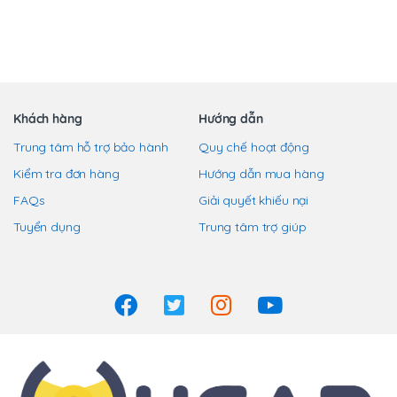
phẩm
Khách hàng
Hướng dẫn
Trung tâm hỗ trợ bảo hành
Quy chế hoạt động
Kiểm tra đơn hàng
Hướng dẫn mua hàng
FAQs
Giải quyết khiếu nại
Tuyển dụng
Trung tâm trợ giúp