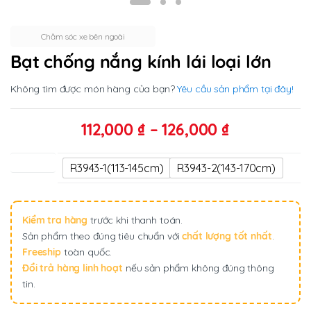
Chăm sóc xe bên ngoài
Bạt chống nắng kính lái loại lớn
Không tìm được món hàng của bạn?
Yêu cầu sản phẩm tại đây!
Khoảng
112,000
₫
–
126,000
₫
giá:
từ
kích thước
R3943-1(113-145cm)
R3943-2(143-170cm)
112,000 ₫
đến
126,000 ₫
Kiểm tra hàng
trước khi thanh toán.
Sản phẩm theo đúng tiêu chuẩn với
chất lượng tốt nhất
.
Freeship
toàn quốc.
Đổi trả hàng linh hoạt
nếu sản phẩm không đúng thông
tin.