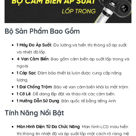
Bộ Sản Phẩm Bao Gồm
1 Máy Đo Áp Suất
: Đo lường và hiển thị thông số áp suất
và nhiệt độ lốp.
4 Van Cảm Biến
: Bao gồm cảm biến áp suất lốp trong và
ngoài.
1 Cáp Sạc
: Đảm bảo thiết bị luôn được cung cấp năng
lượng.
1 Đai Chống Trộm
: Bảo vệ van cảm biến khỏi bị mất trộm.
1 Cờ Lê
: Dễ dàng lắp đặt và tháo rời các cảm biến.
1 Hướng Dẫn Sử Dụng
: Bản quốc tế bằng tiếng Anh.
Tính Năng Nổi Bật
Màn Hình Điện Tử Đa Chức Năng
: Màn hình LCD màu hiển
thị thông tin nhiệt độ và áp suất lốp một cách rõ ràng. Hệ