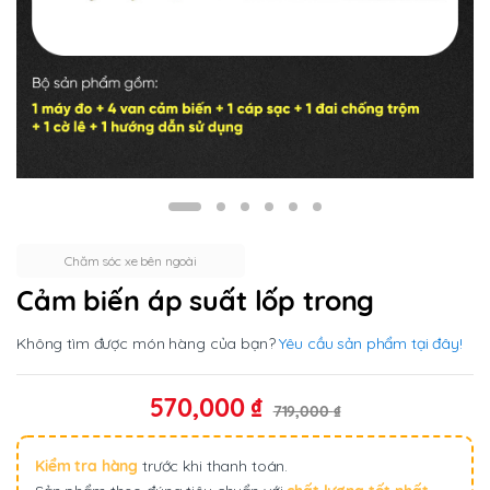
Chăm sóc xe bên ngoài
Cảm biến áp suất lốp trong
Không tìm được món hàng của bạn?
Yêu cầu sản phẩm tại đây!
570,000
₫
719,000
₫
Kiểm tra hàng
trước khi thanh toán.