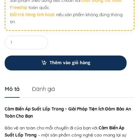
Sản phẩm theo đúng tiêu chuẩn với
chất lượng tốt nhất
.
Freeship
toàn quốc.
Đổi trả hàng linh hoạt
nếu sản phẩm không đúng thông
tin.
Q
u
a
n
t
Thêm vào giỏ hàng
i
t
y
Mô tả
Đánh giá
Cảm Biến Áp Suất Lốp Trong – Giải Pháp Tiện Ích Đảm Bảo An
Toàn Cho Bạn
Bảo vệ an toàn cho mỗi chuyến đi của bạn với
Cảm Biến Áp
Suất Lốp Trong
– một sản phẩm công nghệ cao mang lại sự