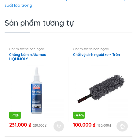
suất lốp trong
Sản phẩm tương tự
Chăm sóc xe bên ngoài
Chăm sóc xe bên ngoài
Chống bám nước mưa
Chổi vệ sinh ngoài xe – Tròn
LIQUIMOLY
-
11%
-
44%
231,000
₫
100,000
₫
260,000
₫
180,000
₫
Sản
phẩm