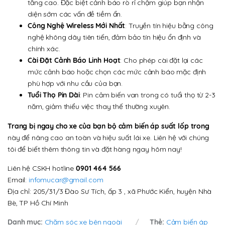
tăng cao. Đặc biệt cảnh báo rò rỉ chậm giúp bạn nhận
diện sớm các vấn đề tiềm ẩn.
Công Nghệ Wireless Mới Nhất
: Truyền tín hiệu bằng công
nghệ không dây tiên tiến, đảm bảo tín hiệu ổn định và
chính xác.
Cài Đặt Cảnh Báo Linh Hoạt
: Cho phép cài đặt lại các
mức cảnh báo hoặc chọn các mức cảnh báo mặc định
phù hợp với nhu cầu của bạn.
Tuổi Thọ Pin Dài
: Pin cảm biến van trong có tuổi thọ từ 2-3
năm, giảm thiểu việc thay thế thường xuyên.
Trang bị ngay cho xe của bạn bộ cảm biến áp suất lốp trong
này để nâng cao an toàn và hiệu suất lái xe. Liên hệ với chúng
tôi để biết thêm thông tin và đặt hàng ngay hôm nay!
Liên hệ CSKH hotline
0901 464 566
Email:
infomucar@gmail.com
Địa chỉ: 205/31/3 Đào Sư Tích, ấp 3 , xã Phước Kiển, huyện Nhà
Bè, TP Hồ Chí Minh
Danh mục:
Chăm sóc xe bên ngoài
Thẻ:
Cảm biến áp