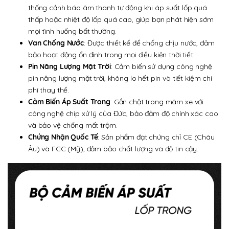
thống cảnh báo âm thanh tự động khi áp suất lốp quá
thấp hoặc nhiệt độ lốp quá cao, giúp bạn phát hiện sớm
mọi tình huống bất thường.
Van Chống Nước
: Được thiết kế để chống chịu nước, đảm
bảo hoạt động ổn định trong mọi điều kiện thời tiết.
Pin Năng Lượng Mặt Trời
: Cảm biến sử dụng công nghệ
pin năng lượng mặt trời, không lo hết pin và tiết kiệm chi
phí thay thế.
Cảm Biến Áp Suất Trong
: Gắn chặt trong mâm xe với
công nghệ chip xử lý của Đức, bảo đảm độ chính xác cao
và bảo vệ chống mất trộm.
Chứng Nhận Quốc Tế
: Sản phẩm đạt chứng chỉ CE (Châu
Âu) và FCC (Mỹ), đảm bảo chất lượng và độ tin cậy.