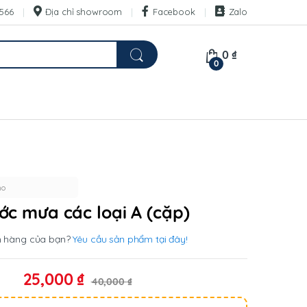
566
Địa chỉ showroom
Facebook
Zalo
0
₫
0
ho
ớc mưa các loại A (cặp)
n hàng của bạn?
Yêu cầu sản phẩm tại đây!
25,000
₫
40,000
₫