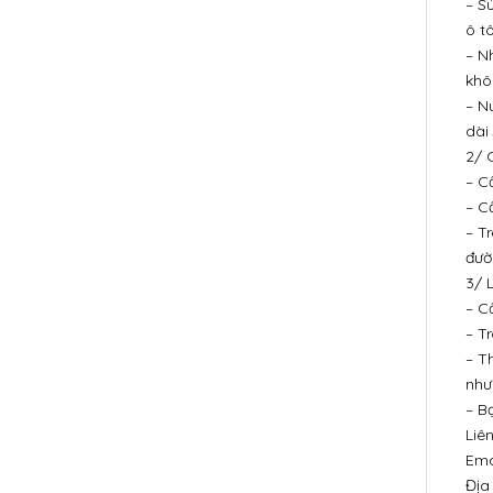
– S
ô t
– N
khô
– N
dài 
2/ 
– C
– C
– T
đườ
3/ 
– C
– T
– T
như
– B
Liê
Ema
Địa