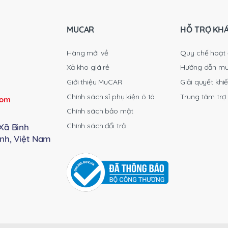
MUCAR
HỖ TRỢ KH
Hàng mới về
Quy chế hoạt
Xả kho giá rẻ
Hướng dẫn m
Giới thiệu MuCAR
Giải quyết khiế
Chính sách sỉ phụ kiện ô tô
Trung tâm trợ
com
Chính sách bảo mật
Chính sách đổi trả
Xã Bình
nh, Việt Nam