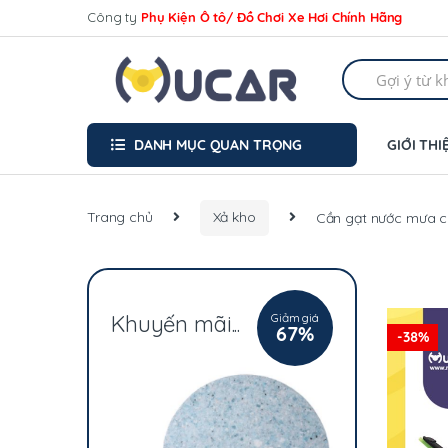
Skip
Skip
Công ty
Phụ Kiện Ô tô/ Đồ Chơi Xe Hơi Chính Hãng
to
to
navigation
content
Search
for:
DANH MỤC QUAN TRỌNG
GIỚI THI
Trang chủ
Xả kho
Cần gạt nước mưa cá
Giảm giá
Khuyến mãi...
67%
-
38%