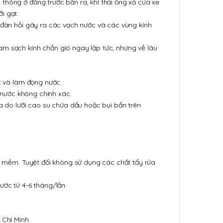
thông ở đằng trước bắn ra, khí thải ống xả của xe
i gạt.
g đàn hồi gây ra các vạch nước và các vùng kính
àm sạch kính chắn gió ngay lập tức, nhưng về lâu
ớc và làm đọng nước.
t nước không chính xác.
ua do lưỡi cao su chứa dầu hoặc bụi bẩn trên
ấy mềm. Tuyệt đối không sử dụng các chất tẩy rửa
ước từ 4-6 tháng/lần.
 Chí Minh