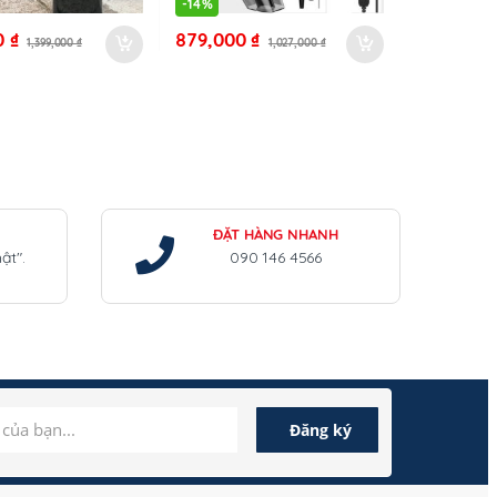
-
14%
0
₫
879,000
₫
1,399,000
₫
1,027,000
₫
ĐẶT HÀNG NHANH
ật".
090 146 4566