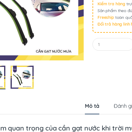
Kiểm tra hàng
trư
Sản phẩm theo đú
Freeship
toàn quố
Đổi trả hàng linh
Q
u
a
n
t
i
t
y
Mô tả
Đánh g
m quan trọng của cần gạt nước khi trời 