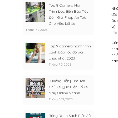
Top 8 Camera Hành
Nhữ
Trình Đọc Biển Báo Tốc
đặt 
Độ – Giải Pháp An Toàn
Dù 
Cho Việc Lái Xe
vận
Tháng 7 7, 2023
ướt
Cần
Top 9 camera hành trình
nhà
cảnh báo tốc độ bán
nhi
chạy nhất 2023
cao
Tháng 7 5, 2023
[Hướng Dẫn] Tìm Tên
Chủ Xe Qua Biển Số Xe
Máy Online Nhanh
Tháng 6 13, 2023
Bảng Danh Sách Biển Số