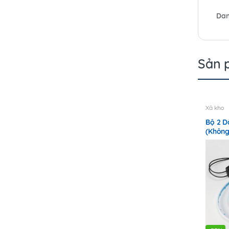
Dan
Sản 
Xả kho
Bộ 2 D
(Khôn