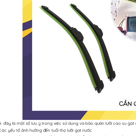
i đây là một số lưu ý trong việc sử dụng và bảo quản lưỡi cao su gạt 
 Các yếu tố ảnh hưởng đến tuổi thọ lưỡi gạt nước