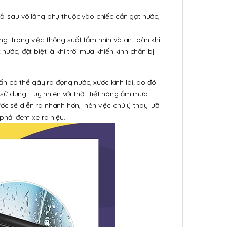
gồi sau vô lăng phụ thuộc vào chiếc cần gạt nước,
ọng trong việc thông suốt tầm nhìn và an toàn khi
nước, đặt biệt là khi trời mưa khiến kính chắn bị
 có thể gây ra đọng nước, xước kính lái; do đó
sử dụng. Tuy nhiên với thời tiết nóng ẩm mưa
ớc sẽ diễn ra nhanh hơn, nên việc chú ý thay lưỡi
 phải đem xe ra hiệu.