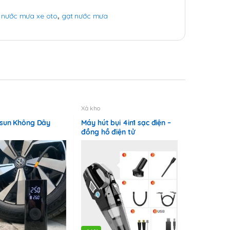
 nước mưa xe oto
,
gạt nước mưa
Xả kho
sun Không Dây
Máy hút bụi 4in1 sạc điện –
đồng hồ điện tử