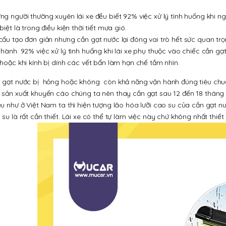
ng người thường xuyên lái xe đều biết 92% việc xử lý tình huống khi n
biệt là trong điều kiện thời tiết mưa gió.
cấu tạo đơn giản nhưng cần gạt nước lại đóng vai trò hết sức quan tr
 hành. 92% việc xử lý tình huống khi lái xe phụ thuộc vào chiếc cần gạt 
 hoặc khi kính bị dính các vết bẩn làm hạn chế tầm nhìn.
 gạt nước bị hỏng hoặc không còn khả năng vận hành đúng tiêu chuẩn
 sản xuất khuyến cáo chúng ta nên thay cần gạt sau 12 đến 18 tháng 
ều như ở Việt Nam ta thì hiện tượng lão hóa lưỡi cao su của cần gạt nư
 su là rất cần thiết. Lái xe có thể tự làm việc này chứ không nhất thiết