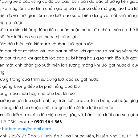
ử dụng xe ở các vùng có độ bụi cao, bùn bẩn do các phương tiện giao 
ô, xe máy làm cho kính chắn gió bị bám bụi và dầu mỡ gây lão hóa lưỡ
hiệt độ và thời gian làm cho lưỡi cao su bị biến dạng và mất khả năn
ng gạt được.
ước rửa kính không đúng tiêu chuẩn hoặc nước rửa chén… vẫn có thể l
sẽ làm lưỡi cao su gạt nước bị cứng lại.
Các dấu hiệu cần kiểm tra và thay lưỡi gạt nước
ần gạt phát ra tiếng kêu ma-sát rít nặng, khi gạt tạo ra những vết xư
ần gạt bị rung khi gạt bởi lớp cao su bị hỏng hay quá trình lắp lưỡi gạ
rên mặt kính chắn gió xuất hiện làn sương mỏng khi lưỡi gạt nước đi q
ng.
Lưu ý trong quá trình sử dụng lưỡi cao su gạt nước.
ố gắng không để xe bị phơi nắng quá lâu.
rong mùa mưa hãy nhớ phủ bạt lên xe.
hường xuyên lau sạch cát, bụi trên lưỡi cao su, kính bằng vải hoặc gi
: xăng, dầu hỏa hoặc chất có gốc dầu để lau lưỡi gạt nước.
ạn cần kiểm tra các dấu hiệu mòn, gãy, vỡ, bẩn… của lưỡi cao su gạt n
n hệ CSKH hotline
0901 464 566
il:
infomucar@gmail.com
 chỉ: 205/31/3 Đào Sư Tích, ấp 3 , xã Phước Kiển, huyện Nhà Bè, TP Hồ