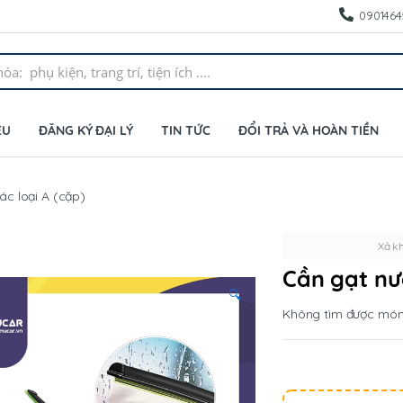
0901464
ỆU
ĐĂNG KÝ ĐẠI LÝ
TIN TỨC
ĐỔI TRẢ VÀ HOÀN TIỀN
c loại A (cặp)
Xả k
Cần gạt nư
🔍
Không tìm được mó