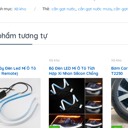
h mục:
Xả kho
Thẻ:
cần gạt nước
,
cần gạt nước mưa
,
cần gạt
phẩm tương tự
Xả kho
Xả kho
ây Đèn Led Mí Ô Tô
Bộ Đèn LED Mí Ô Tô Tích
Bơm Car
g Remote)
Hợp Xi Nhan Silicon Chống
T2250
Nước – Có Remote