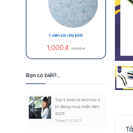
1 viên sủi rửa kính
1,000
₫
3,000
₫
Bạn có biết?...
Top 5 bình xịt khử mùi ô
tô đáng mua nhất năm
2023
Tháng 7 12, 2023
Tầ