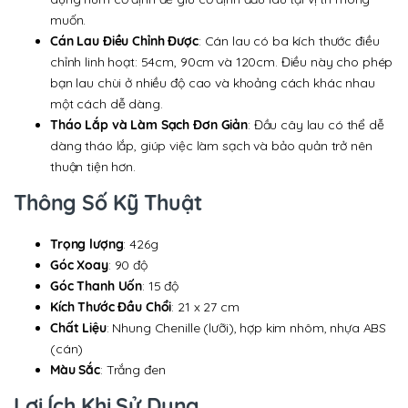
muốn.
Cán Lau Điều Chỉnh Được
: Cán lau có ba kích thước điều
chỉnh linh hoạt: 54cm, 90cm và 120cm. Điều này cho phép
bạn lau chùi ở nhiều độ cao và khoảng cách khác nhau
một cách dễ dàng.
Tháo Lắp và Làm Sạch Đơn Giản
: Đầu cây lau có thể dễ
dàng tháo lắp, giúp việc làm sạch và bảo quản trở nên
thuận tiện hơn.
Thông Số Kỹ Thuật
Trọng lượng
: 426g
Góc Xoay
: 90 độ
Góc Thanh Uốn
: 15 độ
Kích Thước Đầu Chổi
: 21 x 27 cm
Chất Liệu
: Nhung Chenille (lưỡi), hợp kim nhôm, nhựa ABS
(cán)
Màu Sắc
: Trắng đen
Lợi Ích Khi Sử Dụng