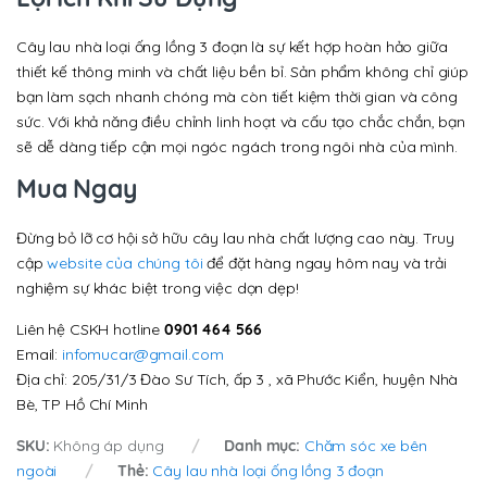
Cây lau nhà loại ống lồng 3 đoạn là sự kết hợp hoàn hảo giữa
thiết kế thông minh và chất liệu bền bỉ. Sản phẩm không chỉ giúp
bạn làm sạch nhanh chóng mà còn tiết kiệm thời gian và công
sức. Với khả năng điều chỉnh linh hoạt và cấu tạo chắc chắn, bạn
sẽ dễ dàng tiếp cận mọi ngóc ngách trong ngôi nhà của mình.
Mua Ngay
Đừng bỏ lỡ cơ hội sở hữu cây lau nhà chất lượng cao này. Truy
cập
website của chúng tôi
để đặt hàng ngay hôm nay và trải
nghiệm sự khác biệt trong việc dọn dẹp!
Liên hệ CSKH hotline
0901 464 566
Email:
infomucar@gmail.com
Địa chỉ: 205/31/3 Đào Sư Tích, ấp 3 , xã Phước Kiển, huyện Nhà
Bè, TP Hồ Chí Minh
SKU:
Không áp dụng
Danh mục:
Chăm sóc xe bên
ngoài
Thẻ:
Cây lau nhà loại ống lồng 3 đoạn