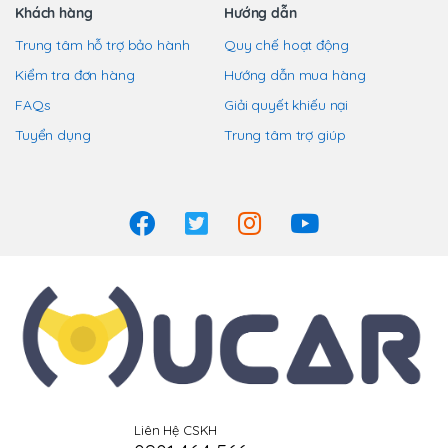
chọn
Khách hàng
Hướng dẫn
có
Trung tâm hỗ trợ bảo hành
Quy chế hoạt động
thể
Kiểm tra đơn hàng
Hướng dẫn mua hàng
được
chọn
FAQs
Giải quyết khiếu nại
trên
Tuyển dụng
Trung tâm trợ giúp
trang
sản
phẩm
Liên Hệ CSKH