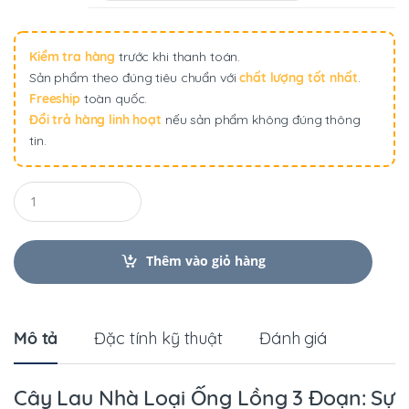
64,000 ₫
đến
207,000 ₫
Kiểm tra hàng
trước khi thanh toán.
Sản phẩm theo đúng tiêu chuẩn với
chất lượng tốt nhất
.
Freeship
toàn quốc.
Đổi trả hàng linh hoạt
nếu sản phẩm không đúng thông
tin.
Q
u
a
n
t
Thêm vào giỏ hàng
i
t
y
Mô tả
Đặc tính kỹ thuật
Đánh giá
Cây Lau Nhà Loại Ống Lồng 3 Đoạn: Sự