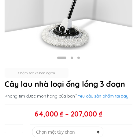
Chăm sóc xe bên ngoài
Cây lau nhà loại ống lồng 3 đoạn
Không tìm được món hàng của bạn?
Yêu cầu sản phẩm tại đây!
Khoảng
64,000
₫
–
207,000
₫
giá:
từ
phân loại