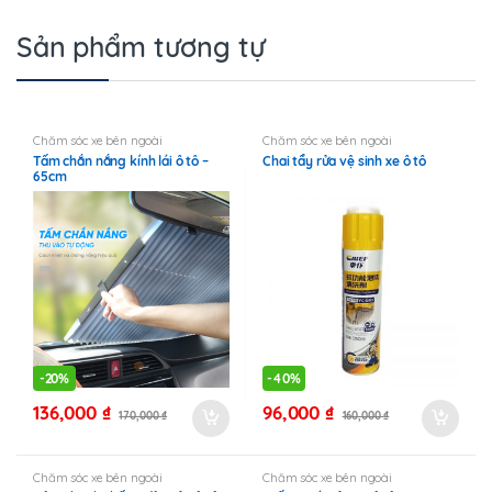
Sản phẩm tương tự
Chăm sóc xe bên ngoài
Chăm sóc xe bên ngoài
Tấm chắn nắng kính lái ô tô –
Chai tẩy rửa vệ sinh xe ô tô
65cm
-
20%
-
40%
136,000
₫
96,000
₫
170,000
₫
160,000
₫
Chăm sóc xe bên ngoài
Chăm sóc xe bên ngoài