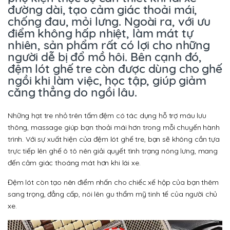
đường dài, tạo cảm giác thoải mái,
chống đau, mỏi lưng. Ngoài ra, với ưu
điểm không hấp nhiệt, làm mát tự
nhiên, sản phẩm rất có lợi cho những
người dễ bị đổ mồ hôi. Bên cạnh đó,
đệm lót ghế tre còn được dùng cho ghế
ngồi khi làm việc, học tập, giúp giảm
căng thẳng do ngồi lâu.
Những hạt tre nhỏ trên tấm đệm có tác dụng hỗ trợ máu lưu
thông, massage giúp bạn thoải mái hơn trong mỗi chuyến hành
trình. Với sự xuất hiện của đệm lót ghế tre, bạn sẽ không cần tựa
trực tiếp lên ghế ô tô nên giải quyết tình trạng nóng lưng, mang
đến cảm giác thoáng mát hơn khi lái xe.
Đệm lót còn tạo nên điểm nhấn cho chiếc xế hộp của bạn thêm
sang trọng, đẳng cấp, nói lên gu thẩm mỹ tinh tế của người chủ
xe.