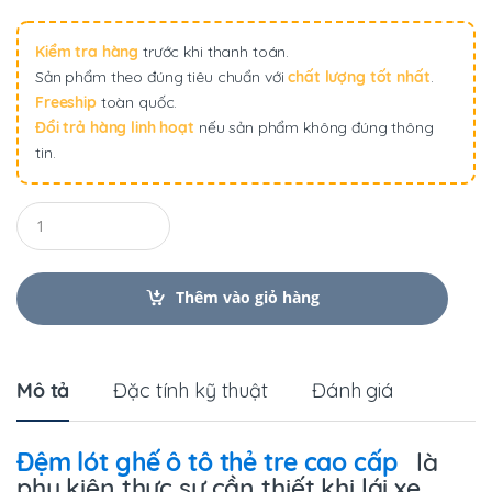
Kiểm tra hàng
trước khi thanh toán.
Sản phẩm theo đúng tiêu chuẩn với
chất lượng tốt nhất
.
Freeship
toàn quốc.
Đổi trả hàng linh hoạt
nếu sản phẩm không đúng thông
tin.
Q
u
a
n
t
Thêm vào giỏ hàng
i
t
y
Mô tả
Đặc tính kỹ thuật
Đánh giá
Đệm lót ghế ô tô thẻ tre cao cấp
là
phụ kiện thực sự cần thiết khi lái xe