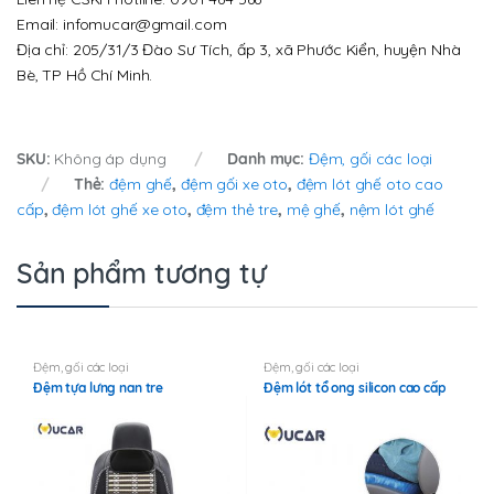
Email: infomucar@gmail.com
Địa chỉ: 205/31/3 Đào Sư Tích, ấp 3, xã Phước Kiển, huyện Nhà
Bè, TP Hồ Chí Minh.
SKU:
Không áp dụng
Danh mục:
Đệm, gối các loại
Thẻ:
đệm ghế
,
đệm gối xe oto
,
đệm lót ghế oto cao
cấp
,
đệm lót ghế xe oto
,
đệm thẻ tre
,
mệ ghế
,
nệm lót ghế
Sản phẩm tương tự
Đệm, gối các loại
Đệm, gối các loại
Đệm tựa lưng nan tre
Đệm lót tổ ong silicon cao cấp