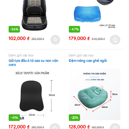
-
56%
-
47%
102,000
₫
179,000
₫
230,000
₫
340,000
₫
Sản
phẩm
này
Đệm, gối các loại
Đệm, gối các loại
Gối tựa đầu ô tô cao su non vân
Đệm nâng cao ghế ngồi
có
caro
nhiều
biến
thể.
Các
tùy
chọn
có
thể
-
41%
-
20%
được
172,000
₫
128,000
₫
290,000
₫
160,000
₫
chọn