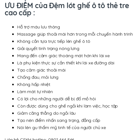
ƯU ĐIỂM của Đệm lót ghế ô tô thẻ tre
cao cấp :
Hỗ trợ máu lưu thông
Massage giúp thoải mái hơn trong mỗi chuyến hành trình
Không cần tựa trực tiếp lên ghế ô tô
Giải quyết tình trạng nóng lưng
Mang đến cảm giác thoáng mát hơn khi lái xe
Là phụ kiện thực sự cần thiết khi lái xe đường dài
Tạo cảm giác thoải mái
Chống đau, mỏi lưng
Không hấp nhiệt
Làm mát tự nhiên
Có lợi cho những người dễ bị đổ mồ hôi
Còn được dùng cho ghế ngồi khi làm việc, học tập
Giảm căng thẳng do ngồi lâu
Tạo nên điểm nhấn sang trọng, đẳng cấp
Nói lên gu thẩm mỹ tinh tế của người chủ xe
Liên hệ CSKH hotline: 0901 464 566