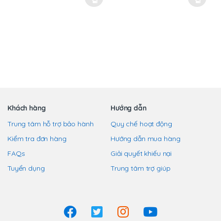
Sản
Sản
trên
phẩm
phẩm
trang
này
này
sản
có
có
phẩm
nhiều
nhiều
biến
biến
thể.
thể.
Các
Các
tùy
tùy
chọn
chọn
Khách hàng
Hướng dẫn
có
có
Trung tâm hỗ trợ bảo hành
Quy chế hoạt động
thể
thể
Kiểm tra đơn hàng
Hướng dẫn mua hàng
được
được
chọn
chọn
FAQs
Giải quyết khiếu nại
trên
trên
Tuyển dụng
Trung tâm trợ giúp
trang
trang
sản
sản
phẩm
phẩm