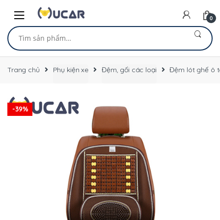
Skip
Skip
to
to
0
navigation
content
Tìm
kiếm:
Trang chủ
Phụ kiện xe
Đệm, gối các loại
Đệm lót ghế ô t
-
39%