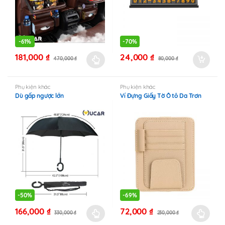
-
61%
-
70%
181,000
₫
24,000
₫
470,000
₫
80,000
₫
Sản
phẩm
này
Phụ kiện khác
Phụ kiện khác
Dù gấp ngược lớn
Ví Đựng Giấy Tờ Ô tô Da Trơn
có
nhiều
biến
thể.
Các
tùy
chọn
có
thể
-
50%
-
69%
được
166,000
₫
72,000
₫
330,000
₫
230,000
₫
chọn
Sản
Sản