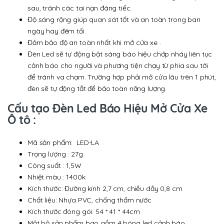
sau, tránh các tai nạn đáng tiếc.
Độ sáng rộng giúp quan sát tốt và an toàn trong ban
ngày hay đêm tối.
Đảm bảo độ an toàn nhất khi mở cửa xe .
Đèn Led sẽ tự động bật sáng báo hiệu chớp nháy liên tục
cảnh báo cho người và phương tiện chạy từ phía sau tới
để tránh va chạm. Trường hợp phải mở cửa lâu trên 1 phút,
đèn sẽ tự động tắt để bảo toàn năng lượng.
Cấu tạo Đèn Led Báo Hiệu Mở Cửa Xe
Ô tô :
Mã sản phẩm: LED-LA
Trọng lượng : 27g
Công suất : 1,5W
Nhiệt màu : 1400k
Kích thước: Đường kính 2,7 cm, chiều dầy 0,8 cm
Chất liệu: Nhựa PVC, chống thấm nước
Kích thước đóng gói: 54 * 41 * 44cm
Một bộ sản phẩm bao gồm 4 bóng led cảnh báo.