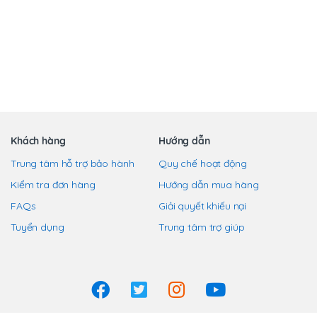
trên
phẩm
phẩm
trang
này
này
sản
có
có
phẩm
nhiều
nhiều
biến
biến
thể.
thể.
Các
Các
tùy
tùy
chọn
chọn
Khách hàng
Hướng dẫn
có
có
Trung tâm hỗ trợ bảo hành
Quy chế hoạt động
thể
thể
Kiểm tra đơn hàng
Hướng dẫn mua hàng
được
được
chọn
chọn
FAQs
Giải quyết khiếu nại
trên
trên
Tuyển dụng
Trung tâm trợ giúp
trang
trang
sản
sản
phẩm
phẩm