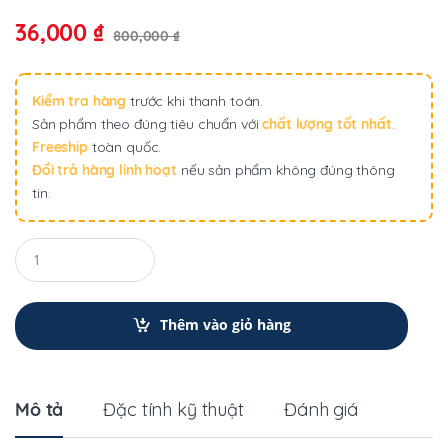
36,000
₫
800,000
₫
Kiểm tra hàng
trước khi thanh toán.
Sản phẩm theo đúng tiêu chuẩn với
chất lượng tốt nhất
.
Freeship
toàn quốc.
Đổi trả hàng linh hoạt
nếu sản phẩm không đúng thông
tin.
Q
u
a
n
t
Thêm vào giỏ hàng
i
t
y
Mô tả
Đặc tính kỹ thuật
Đánh giá