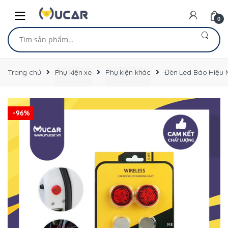
Skip
Skip
to
to
0
navigation
content
Tìm
kiếm:
Trang chủ
Phụ kiện xe
Phụ kiện khác
Đèn Led Báo Hiệu 
-
96%