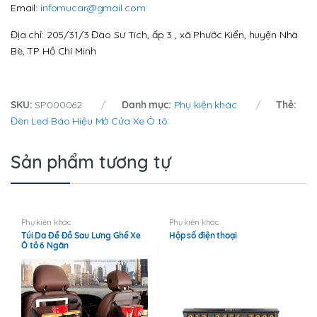
Email:
infomucar@gmail.com
Địa chỉ: 205/31/3 Đào Sư Tích, ấp 3 , xã Phước Kiển, huyện Nhà
Bè, TP Hồ Chí Minh
SKU:
SP000062
Danh mục:
Phụ kiện khác
Thẻ:
Đèn Led Báo Hiệu Mở Cửa Xe Ô tô
Sản phẩm tương tự
Phụ kiện khác
Phụ kiện khác
Túi Da Để Đồ Sau Lưng Ghế Xe
Hộp số điện thoại
Ô tô 6 Ngăn