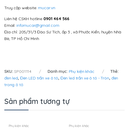
Truy cập website:
mucar.vn
Liên hệ CSKH hotline
0901 464 566
Email:
infomucar@gmail.com
Địa chỉ: 205/31/3 Đào Sư Tích, ấp 3 , xã Phước Kiển, huyện Nhà
Bè, TP Hồ Chí Minh
SKU:
SP001114
Danh mục:
Phụ kiện khác
Thẻ:
đèn led
,
Đèn LED trần xe ô tô
,
Đèn led trần xe ô tô - Tròn
,
đèn
trong ô tô
Sản phẩm tương tự
Phụ kiện khác
Phụ kiện khác