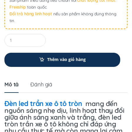
Sản phẩm theo đúng tiêu chuẩn với
chất lượng tốt nhất
.
Freeship
toàn quốc.
Đổi trả hàng linh hoạt
nếu sản phẩm không đúng thông
tin.
Q
u
a
n
t
Thêm vào giỏ hàng
i
t
y
Mô tả
Đánh giá
Đèn led trần xe ô tô tròn
mang đến
nguồn sáng nhẹ dịu, linh hoạt thay đổi
giữa ánh sáng xanh và trắng, đèn led
tròn trần xe ô tô không chỉ đáp ứng
nhu cầu thực tế mà còn mang lại cảm