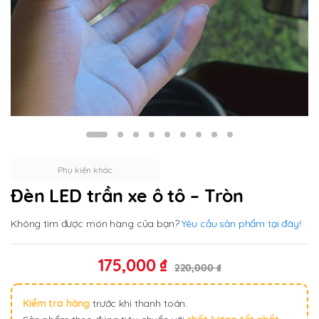
Phụ kiện khác
Đèn LED trần xe ô tô – Tròn
Không tìm được món hàng của bạn?
Yêu cầu sản phẩm tại đây!
175,000
₫
220,000
₫
Kiểm tra hàng
trước khi thanh toán.