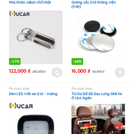
Móc khóa Jobon chữ nhật
Gương cầu ô tô không viền
(tròn)
-
47%
-
68%
122,000
₫
16,000
₫
230,000
₫
50,000
₫
Sản
phẩm
này
Phụ kiện khác
Phụ kiện khác
Đèn LED trần xe ô tô – Vuông
Túi Da Để Đồ Sau Lưng Ghế Xe
có
Ô tô 6 Ngăn
nhiều
biến
thể.
Các
tùy