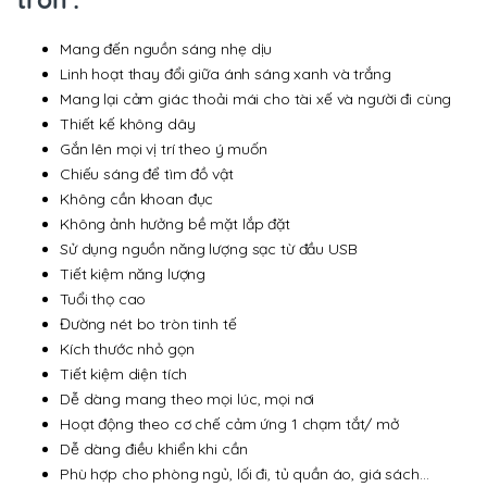
Mang đến nguồn sáng nhẹ dịu
Linh hoạt thay đổi giữa ánh sáng xanh và trắng
Mang lại cảm giác thoải mái cho tài xế và người đi cùng
Thiết kế không dây
Gắn lên mọi vị trí theo ý muốn
Chiếu sáng để tìm đồ vật
Không cần khoan đục
Không ảnh hưởng bề mặt lắp đặt
Sử dụng nguồn năng lượng sạc từ đầu USB
Tiết kiệm năng lượng
Tuổi thọ cao
Đường nét bo tròn tinh tế
Kích thước nhỏ gọn
Tiết kiệm diện tích
Dễ dàng mang theo mọi lúc, mọi nơi
Hoạt động theo cơ chế cảm ứng 1 chạm tắt/ mở
Dễ dàng điều khiển khi cần
Phù hợp cho phòng ngủ, lối đi, tủ quần áo, giá sách…