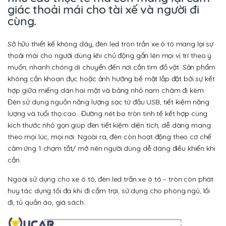
giác thoải mái cho tài xế và người đi
cùng.
Sở hữu thiết kế không dây, đèn led tròn trần xe ô tô mang lại sự
thoải mái cho người dùng khi chủ động gắn lên mọi vị trí theo ý
muốn, nhanh chóng di chuyển đến nơi cần tìm đồ vật. Sản phẩm
không cần khoan đục hoặc ảnh hưởng bề mặt lắp đặt bởi sự kết
hợp giữa miếng dán hai mặt và bảng nhỏ nam châm đi kèm.
Đèn sử dụng nguồn năng lượng sạc từ đầu USB, tiết kiệm năng
lượng và tuổi thọ cao.. Đường nét bo tròn tinh tế kết hợp cùng
kích thước nhỏ gọn giúp đèn tiết kiệm diện tích, dễ dàng mang
theo mọi lúc, mọi nơi. Ngoài ra, đèn còn hoạt động theo cơ chế
cảm ứng 1 chạm tắt/ mở nên người dùng dễ dàng điều khiển khi
cần.
Ngoài sử dụng cho xe ô tô, đèn led trần xe ô tô – tròn còn phát
huy tác dụng tối đa khi đi cắm trại, sử dụng cho phòng ngủ, lối
đi, tủ quần áo, giá sách…