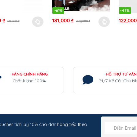
-
61%
-
47%
0
₫
181,000
₫
122,00
50,000
₫
470,000
₫
Sản
Sản
phẩm
phẩm
này
này
có
có
nhiều
nhiều
biến
biến
thể.
thể.
Các
Các
HÀNG CHÍNH HÃNG
HỖ TRỢ TƯ VẤN
Chất lượng 100%.
24/7 Kể Cả "Chủ Nh
tùy
tùy
chọn
chọn
có
có
thể
thể
được
được
chọn
chọn
trên
trên
ucher tích lũy 10% cho đơn hàng tiếp theo
trang
trang