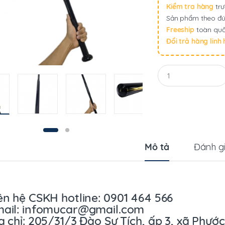
Kiểm tra hàng
trư
Sản phẩm theo đú
Freeship
toàn quố
Đổi trả hàng linh
Q
u
a
n
t
i
t
y
Mô tả
Đánh g
ên hệ CSKH hotline: 0901 464 566
ail: infomucar@gmail.com
a chỉ: 205/31/3 Đào Sư Tích, ấp 3, xã Phướ