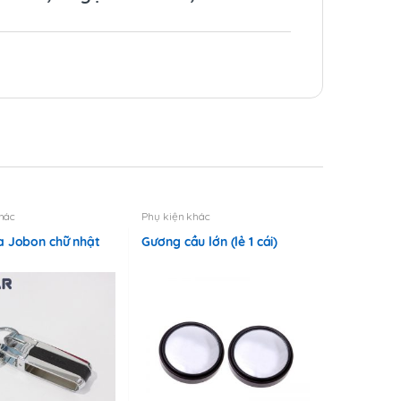
hác
Phụ kiện khác
a Jobon chữ nhật
Gương cầu lớn (lẻ 1 cái)