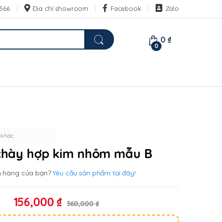
566
Địa chỉ showroom
Facebook
Zalo
0
₫
0
 khác
chày hợp kim nhôm mẫu B
n hàng của bạn?
Yêu cầu sản phẩm tại đây!
156,000
₫
360,000
₫