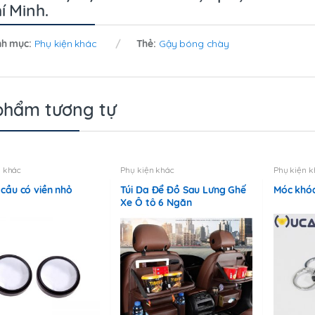
í Minh.
h mục:
Phụ kiện khác
Thẻ:
Gậy bóng chày
phẩm tương tự
n khác
Phụ kiện khác
Phụ kiện k
cầu có viền nhỏ
Túi Da Để Đồ Sau Lưng Ghế
Móc khó
Xe Ô tô 6 Ngăn