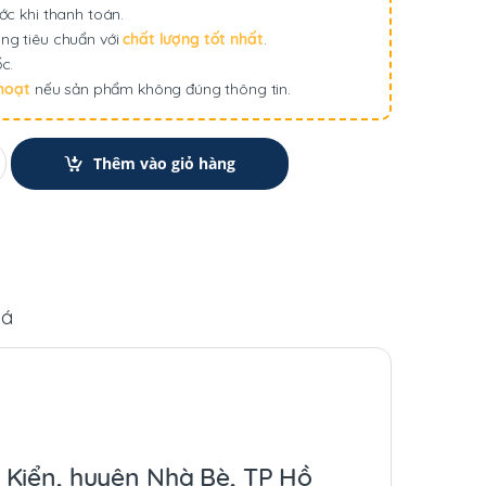
ớc khi thanh toán.
ng tiêu chuẩn với
chất lượng tốt nhất
.
c.
 hoạt
nếu sản phẩm không đúng thông tin.
Thêm vào giỏ hàng
iá
c Kiển, huyện Nhà Bè, TP Hồ