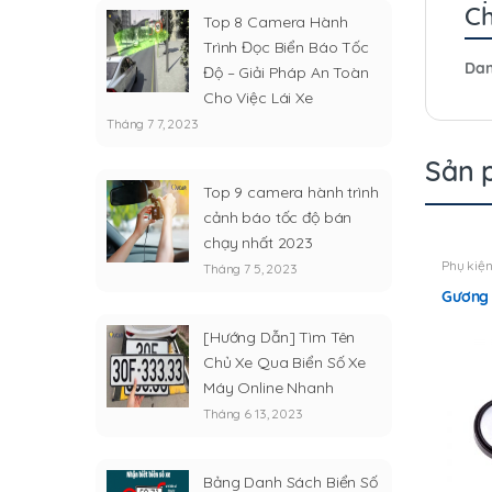
Ch
Top 8 Camera Hành
Trình Đọc Biển Báo Tốc
Dan
Độ – Giải Pháp An Toàn
Cho Việc Lái Xe
Tháng 7 7, 2023
Sản 
Top 9 camera hành trình
cảnh báo tốc độ bán
chạy nhất 2023
Phụ kiệ
Tháng 7 5, 2023
Gương 
[Hướng Dẫn] Tìm Tên
Chủ Xe Qua Biển Số Xe
Máy Online Nhanh
Tháng 6 13, 2023
Bảng Danh Sách Biển Số