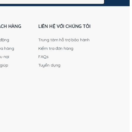
sản
phẩm
ÁCH HÀNG
LIÊN HỆ VỚI CHÚNG TÔI
 động
Trung tâm hỗ trợ bảo hành
ua hàng
Kiểm tra đơn hàng
u nại
FAQs
 giúp
Tuyển dụng