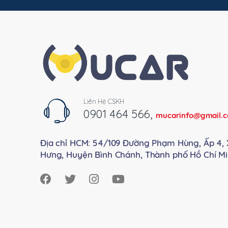
sản
phẩm
Liên Hệ CSKH
0901 464 566
,
mucarinfo@gmail.
Địa chỉ HCM: 54/109 Đường Phạm Hùng, Ấp 4, 
Hưng, Huyện Bình Chánh, Thành phố Hồ Chí Mi