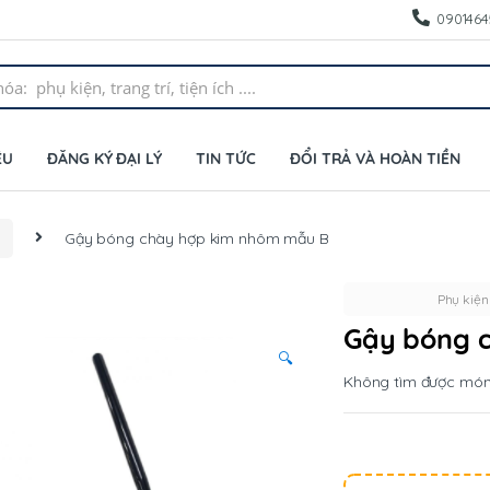
0901464
ỆU
ĐĂNG KÝ ĐẠI LÝ
TIN TỨC
ĐỔI TRẢ VÀ HOÀN TIỀN
Gậy bóng chày hợp kim nhôm mẫu B
Phụ kiện
Gậy bóng 
🔍
Không tìm được mó