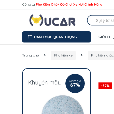
Skip
Skip
Công ty
Phụ Kiện Ô tô/ Đồ Chơi Xe Hơi Chính Hãng
to
to
navigation
content
Search
for:
DANH MỤC QUAN TRỌNG
GIỚI THI
Trang chủ
Phụ kiện xe
Phụ kiện khác
Giảm giá
Khuyến mãi...
67%
-
57%