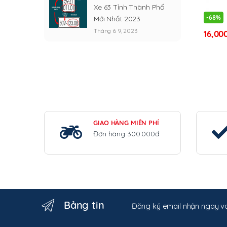
Xe 63 Tỉnh Thành Phố
-
68%
Mới Nhất 2023
Tháng 6 9, 2023
16,00
Sản
phẩm
này
có
nhiều
biến
thể.
Các
GIAO HÀNG MIỄN PHÍ
Đơn hàng 300.000đ
tùy
chọn
có
thể
được
chọn
Bảng tin
trên
Đăng ký email nhận ngay vo
trang