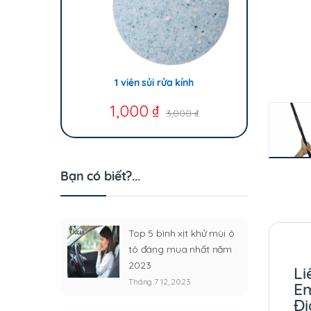
1 viên sủi rửa kính
1,000
₫
3,000
₫
Bạn có biết?...
Top 5 bình xịt khử mùi ô
tô đáng mua nhất năm
2023
Li
Tháng 7 12, 2023
Em
Đị