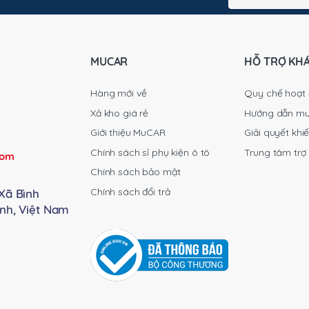
sản
sản
phẩm
phẩm
MUCAR
HỖ TRỢ KH
Hàng mới về
Quy chế hoạt
Xả kho giá rẻ
Hướng dẫn m
Giới thiệu MuCAR
Giải quyết khiế
Chính sách sỉ phụ kiện ô tô
Trung tâm trợ
com
Chính sách bảo mật
Chính sách đổi trả
Xã Bình
nh, Việt Nam