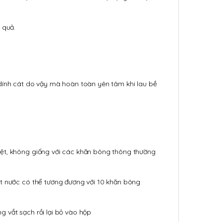
 quả.
 dính cát do vậy mà hoàn toàn yên tâm khi lau bề
iệt, không giống với các khăn bông thông thường
út nước có thể tương đương với 10 khăn bông
 vắt sạch rồi lại bỏ vào hộp