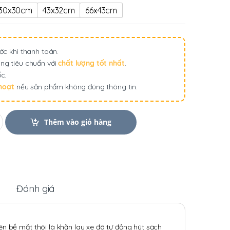
từ
30x30cm
43x32cm
66x43cm
50,000 ₫
đến
60,000 ₫
ớc khi thanh toán.
ng tiêu chuẩn với
chất lượng tốt nhất
.
c.
 hoạt
nếu sản phẩm không đúng thông tin.
Thêm vào giỏ hàng
Đánh giá
n bề mặt thôi là khăn lau xe đã tự động hút sạch