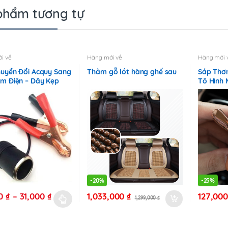
phẩm tương tự
i về
Hàng mới về
Hàng mới 
uyển Đổi Acquy Sang
Thảm gỗ lót hàng ghế sau
Sáp Thơ
m Điện – Dây Kẹp
Tô Hình
c Quy Sang Tẩu Điện
24V
-
20%
-
25%
Khoảng
00
₫
–
31,000
₫
1,033,000
₫
127,00
1,299,000
₫
Sản
giá:
phẩm
từ
22,000 ₫
này