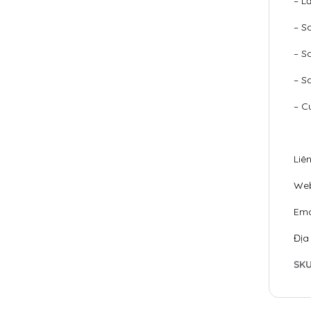
– L
– S
– S
– S
– C
Liê
Web
Ema
Địa
SK