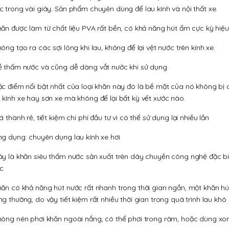
c trong vài giây. Sản phẩm chuyên dùng để lau kính và nội thất xe.
hăn được làm từ chất liệu PVA rất bền, có khả năng hút ẩm cực kỳ hiệu
ông tạo ra các sợi lông khi lau, không để lại vệt nước trên kính xe.
ễ thấm nước và cũng dễ dàng vắt nước khi sử dụng.
ặc điểm nổi bật nhất của loại khăn này đó là bề mặt của nó không bị
 kính xe hay sơn xe mà không để lại bất kỳ vết xước nào.
á thành rẻ, tiết kiệm chi phí đầu tư vì có thể sử dụng lại nhiều lần
ng dụng: chuyên dụng lau kính xe hơi
ây là khăn siêu thấm nước sản xuất trên dây chuyền công nghệ đặc b
c
hăn có khả năng hút nước rất nhanh trong thời gian ngắn, một khăn h
ng thường, do vậy tiết kiệm rất nhiều thời gian trong quá trình lau khô
hông nên phơi khăn ngoài nắng, có thể phơi trong râm, hoặc dùng xong