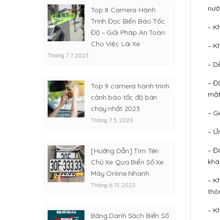
nướ
Top 8 Camera Hành
Trình Đọc Biển Báo Tốc
– K
Độ – Giải Pháp An Toàn
Cho Việc Lái Xe
– Kh
Tháng 7 7, 2023
– D
– Đ
Top 9 camera hành trình
mặt
cảnh báo tốc độ bán
chạy nhất 2023
– Gi
Tháng 7 5, 2023
– Ứ
– Đ
[Hướng Dẫn] Tìm Tên
khá
Chủ Xe Qua Biển Số Xe
Máy Online Nhanh
– K
Tháng 6 13, 2023
thô
– K
Bảng Danh Sách Biển Số