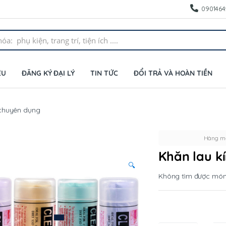
0901464
ỆU
ĐĂNG KÝ ĐẠI LÝ
TIN TỨC
ĐỔI TRẢ VÀ HOÀN TIỀN
 chuyên dụng
Hàng mớ
Khăn lau k
🔍
Không tìm được mó