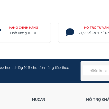
đến
có
31,000 ₫
nhiều
biến
thể.
Các
HÀNG CHÍNH HÃNG
HỖ TRỢ TƯ VẤN
Chất lượng 100%.
24/7 Kể Cả "Chủ Nh
tùy
chọn
có
thể
được
chọn
trên
ucher tích lũy 10% cho đơn hàng tiếp theo
trang
sản
phẩm
MUCAR
HỖ TRỢ KH