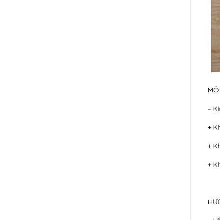
MÔ 
– K
+ K
+ K
+ K
HƯ