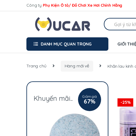
Skip
Skip
Công ty
Phụ Kiện Ô tô/ Đồ Chơi Xe Hơi Chính Hãng
to
to
navigation
content
Search
for:
DANH MỤC QUAN TRỌNG
GIỚI THI
Trang chủ
Hàng mới về
Khăn lau kính
Giảm giá
Khuyến mãi...
67%
-
25%