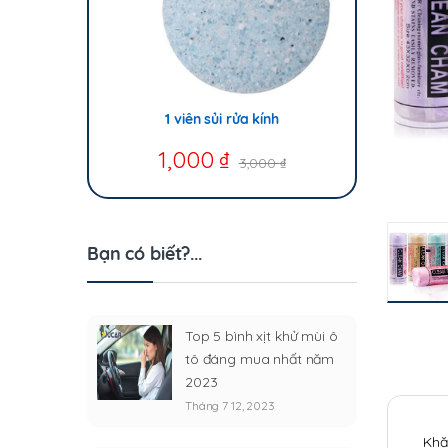
1 viên sủi rửa kính
1,000
₫
3,000
₫
Bạn có biết?...
Top 5 bình xịt khử mùi ô
tô đáng mua nhất năm
2023
Tháng 7 12, 2023
Khă