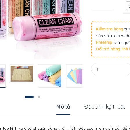
Kích thước
Kiểm tra hàng
trư
Sản phẩm theo đú
Freeship
toàn quố
Đổi trả hàng linh
Q
u
a
n
t
i
t
y
Mô tả
Đặc tính kỹ thuật
n lau kính xe ô tô chuyên dụng thấm hút nước cực nhanh, chỉ cần để lê