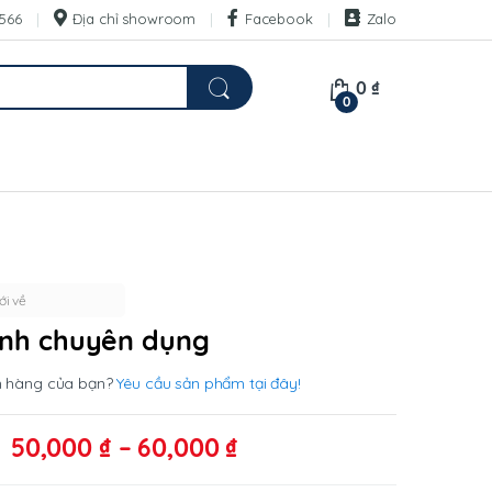
566
Địa chỉ showroom
Facebook
Zalo
0
₫
0
i về
ính chuyên dụng
n hàng của bạn?
Yêu cầu sản phẩm tại đây!
Khoảng
50,000
₫
–
60,000
₫
giá: