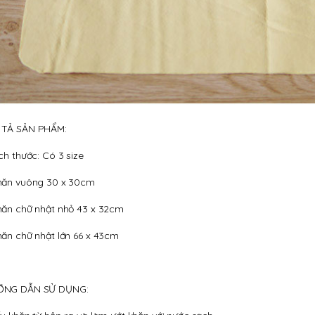
TẢ SẢN PHẨM:
ích thước: Có 3 size
hăn vuông 30 x 30cm
hăn chữ nhật nhỏ 43 x 32cm
hăn chữ nhật lớn 66 x 43cm
ỚNG DẪN SỬ DỤNG: