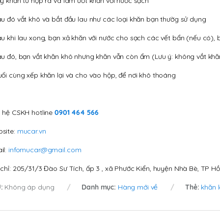
ấy khăn từ hộp ra và làm ướt khăn với nước sạch
au đó vắt khô và bắt đầu lau như các loại khăn bạn thườg sử dụng
au khi lau xong, bạn xả khăn với nước cho sạch các vết bẩn (nếu có), 
au đó, bạn vắt khăn khô nhưng khăn vẫn còn ẩm (Lưu ý: không vắt kh
uối cùng xếp khăn lại và cho vào hộp, để nơi khô thoáng
n hệ CSKH hotline
0901 464 566
site:
mucar.vn
il:
infomucar@gmail.com
 chỉ: 205/31/3 Đào Sư Tích, ấp 3 , xã Phước Kiển, huyện Nhà Bè, TP Hồ
U:
Không áp dụng
Danh mục:
Hàng mới về
Thẻ:
khăn 