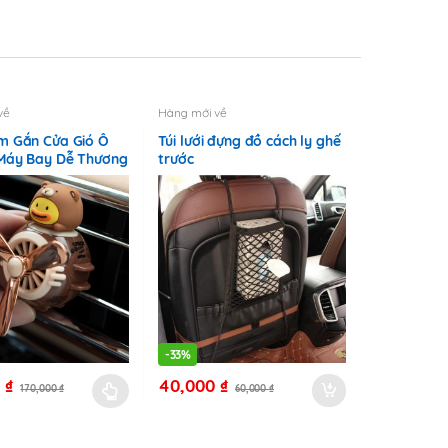
về
Hàng mới về
m Gắn Cửa Gió Ô
Túi lưới đựng đồ cách ly ghế
 Máy Bay Dễ Thương
trước
-
33%
0
₫
40,000
₫
170,000
₫
60,000
₫