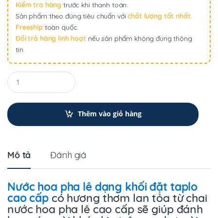
Kiểm tra hàng
trước khi thanh toán.
Sản phẩm theo đúng tiêu chuẩn với
chất lượng tốt nhất
.
Freeship
toàn quốc.
Đổi trả hàng linh hoạt
nếu sản phẩm không đúng thông
tin.
Q
u
a
n
t
Thêm vào giỏ hàng
i
t
y
Mô tả
Đánh giá
Nước hoa pha lê dạng khối đặt taplo
cao cấp
có hương thơm lan tỏa từ chai
nước hoa pha lê cao cấp sẽ giúp đánh