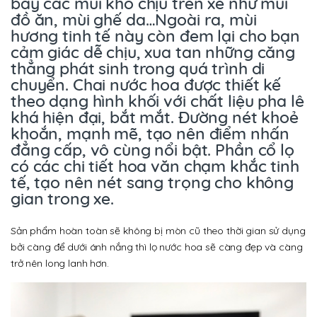
bay các mùi khó chịu trên xe như mùi
đồ ăn, mùi ghế da…Ngoài ra, mùi
hương tinh tế này còn đem lại cho bạn
cảm giác dễ chịu, xua tan những căng
thẳng phát sinh trong quá trình di
chuyển. Chai nước hoa được thiết kế
theo dạng hình khối với chất liệu pha lê
khá hiện đại, bắt mắt. Đường nét khoẻ
khoắn, mạnh mẽ, tạo nên điểm nhấn
đẳng cấp, vô cùng nổi bật. Phần cổ lọ
có các chi tiết hoa văn chạm khắc tinh
tế, tạo nên nét sang trọng cho không
gian trong xe.
Sản phẩm hoàn toàn sẽ không bị mòn cũ theo thời gian sử dụng
bởi càng để dưới ánh nắng thì lọ nước hoa sẽ càng đẹp và càng
trở nên long lanh hơn.