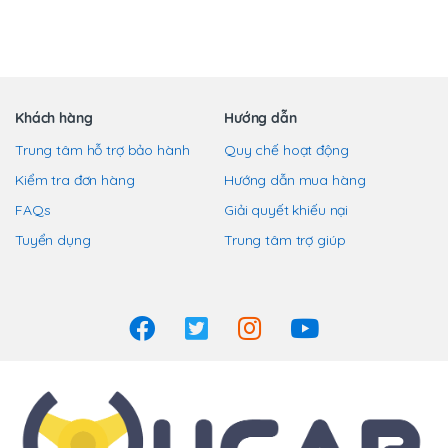
biến
thể.
Các
tùy
chọn
Khách hàng
Hướng dẫn
có
Trung tâm hỗ trợ bảo hành
Quy chế hoạt động
thể
Kiểm tra đơn hàng
Hướng dẫn mua hàng
được
chọn
FAQs
Giải quyết khiếu nại
trên
Tuyển dụng
Trung tâm trợ giúp
trang
sản
phẩm