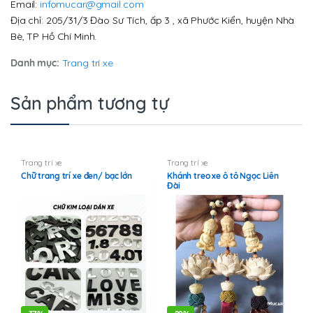
Email:
infomucar@gmail.com
Địa chỉ: 205/31/3 Đào Sư Tích, ấp 3 , xã Phước Kiển, huyện Nhà
Bè, TP Hồ Chí Minh.
Danh mục:
Trang trí xe
Sản phẩm tương tự
Trang trí xe
Trang trí xe
Chữ trang trí xe đen/ bạc lớn
Khánh treo xe ô tô Ngọc Liên
Đài