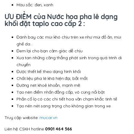
Màu sắc: đen, xanh
ƯU ĐIỂM của Nước hoa pha lê dạng
khối đặt taplo cao cấp 2 :
Đánh bay các mùi khó chịu trên xe như mùi đồ ăn, mùi
ghế da…
Đem lại cho bạn cảm giác dễ chịu
Xua tan những căng thẳng phát sinh trong quá trình di
chuyển
Được thiết kế theo dạng hình khối
Chất liệu pha lê khá hiện đại, bắt mắt
Đường nét khoẻ khoắn, mạnh mẽ
Tạo nên điểm nhấn đẳng cấp, vô cùng nổi bật
Phần cổ lọ có các chi tiết hoa văn chạm khắc tinh tế
Tạo nên nét sang trọng cho không gian trong xe
Truy cập website:
mucar.vn
Liên hệ CSKH hotline
0901 464 566