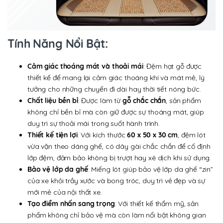
Tính Năng Nổi Bật:
Cảm giác thoáng mát và thoải mái
: Đệm hạt gỗ được
thiết kế để mang lại cảm giác thoáng khí và mát mẻ, lý
tưởng cho những chuyến đi dài hay thời tiết nóng bức.
Chất liệu bền bỉ
: Được làm từ
gỗ chắc chắn
, sản phẩm
không chỉ bền bỉ mà còn giữ được sự thoáng mát, giúp
duy trì sự thoải mái trong suốt hành trình.
Thiết kế tiện lợi
: Với kích thước
60 x 50 x 30 cm
, đệm lót
vừa vặn theo dáng ghế, có dây gài chắc chắn để cố định
lớp đệm, đảm bảo không bị trượt hay xê dịch khi sử dụng.
Bảo vệ lớp da ghế
: Miếng lót giúp bảo vệ lớp da ghế “zin”
của xe khỏi trầy xước và bong tróc, duy trì vẻ đẹp và sự
mới mẻ của nội thất xe.
Tạo điểm nhấn sang trọng
: Với thiết kế thẩm mỹ, sản
phẩm không chỉ bảo vệ mà còn làm nổi bật không gian