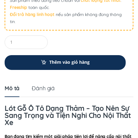
Sản phẩm theo đúng tiêu chuẩn với
chất lượng tốt nhất
.
Freeship
toàn quốc.
Đổi trả hàng linh hoạt
nếu sản phẩm không đúng thông
tin.
Q
u
a
n
t
Thêm vào giỏ hàng
i
t
y
Mô tả
Đánh giá
Lót Gỗ Ô Tô Dạng Thảm – Tạo Nên Sự
Sang Trọng và Tiện Nghi Cho Nội Thất
Xe
Bạn đang tìm kiếm một giải pháp tiện lợi để nâng cấp nội thất