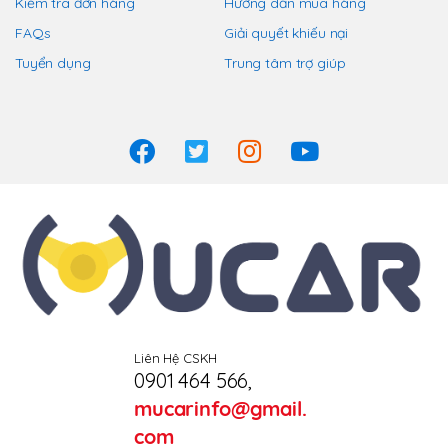
Kiểm tra đơn hàng
Hướng dẫn mua hàng
FAQs
Giải quyết khiếu nại
Tuyển dụng
Trung tâm trợ giúp
Liên Hệ CSKH
0901 464 566
,
mucarinfo@gmail.
com