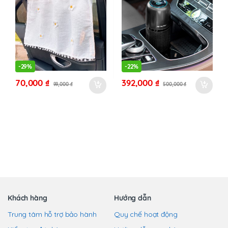
thể.
Các
tùy
chọn
có
thể
-
29%
-
22%
được
70,000
₫
392,000
₫
99,000
₫
500,000
₫
chọn
trên
trang
sản
phẩm
Khách hàng
Hướng dẫn
Trung tâm hỗ trợ bảo hành
Quy chế hoạt động