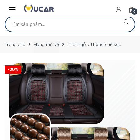
Skip
Skip
to
to
0
navigation
content
Tìm
kiếm:
Trang chủ
Hàng mới về
Thảm gỗ lót hàng ghế sau
-
20%