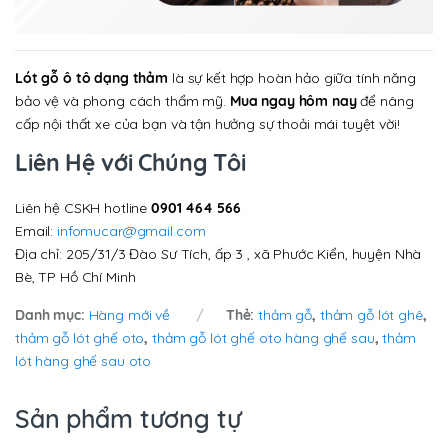
Lót gỗ ô tô dạng thảm
là sự kết hợp hoàn hảo giữa tính năng
bảo vệ và phong cách thẩm mỹ.
Mua ngay hôm nay
để nâng
cấp nội thất xe của bạn và tận hưởng sự thoải mái tuyệt vời!
Liên Hệ với Chúng Tôi
Liên hệ CSKH hotline
0901 464 566
Email:
infomucar@gmail.com
Địa chỉ: 205/31/3 Đào Sư Tích, ấp 3 , xã Phước Kiển, huyện Nhà
Bè, TP Hồ Chí Minh
Danh mục:
Hàng mới về
Thẻ:
thảm gỗ
,
thảm gỗ lót ghê
,
thảm gỗ lót ghế oto
,
thảm gỗ lót ghế oto hàng ghế sau
,
thảm
lót hàng ghế sau oto
Sản phẩm tương tự