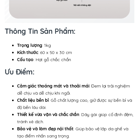
Thông Tin Sản Phẩm:
Trọng lượng
: 1kg
Kích thước
: 60 x 50 x 30 cm
Cấu tạo
: Hạt gỗ chắc chắn
Ưu Điểm:
Cảm giác thoáng mát và thoải mái
: Đem lại trải nghiệm
dễ chịu và dễ chịu khi ngồi.
Chất liệu bền bỉ
: Gỗ chất lượng cao, giữ được sự bền bỉ và
độ bền lâu dài.
Thiết kế vừa vặn và chắc chắn
: Dây gài giúp cố định đệm,
tránh xê dịch.
Bảo vệ và làm đẹp nội thất
: Giúp bảo vệ lớp da ghế và
tạo điểm nhấn sang trọng.