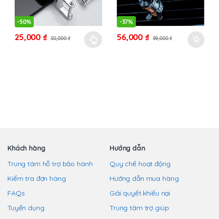
có
thể
-
50%
-
37%
được
25,000
₫
56,000
₫
50,000
₫
89,000
₫
chọn
Sản
trên
phẩm
trang
này
sản
có
phẩm
nhiều
biến
thể.
Các
tùy
chọn
Khách hàng
Hướng dẫn
có
Trung tâm hỗ trợ bảo hành
Quy chế hoạt động
thể
Kiểm tra đơn hàng
Hướng dẫn mua hàng
được
chọn
FAQs
Giải quyết khiếu nại
trên
Tuyển dụng
Trung tâm trợ giúp
trang