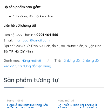
Bộ sản phẩm bao gồm:
1 túi đựng đồ loại keo dán
Liên hệ với chúng tôi
Liên hệ CSKH hotline
0901 464 566
Email:
infomucar@gmail.com
Địa chỉ: 205/31/3 Đào Sư Tích, ấp 3 , xã Phước Kiển, huyện Nhà
Bè, TP Hồ Chí Minh
Danh mục:
Hàng mới về
Thẻ:
túi đựng đồ
,
túi đựng đồ
keo dán
,
túi đựng đồ tiện dụng
Sản phẩm tương tự
Hàng mới về
Hàng mới về
Hộp Để Đồ Nhựa Đa Năng Gắn
Bộ Thiết Bị Hiển Thị Tốc Độ Ô