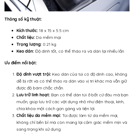
Thông số kỹ thuật:
Kích thước:
18 x 15 x 5.5 cm
Chất liệu:
Da mềm mại
Trọng lượng:
0.21 kg
Keo dán:
Độ dính tốt, có thể tháo ra và dán lại nhiều lần
Ưu điểm nổi bật:
Độ dính vượt trội:
Keo dán của túi có độ dính cao, không
dễ bị rớt và có thể tháo ra dán vào vị trí khác mà vẫn giữ
được độ bám chắc chắn.
Lưu trữ linh hoạt:
Bạn có thể dán túi ở bất cứ đâu mà bạn
muốn, giúp lưu trữ các vật dụng nhỏ như điện thoại, kính,
chìa khóa một cách gọn gàng và tiện lợi.
Chất liệu da mềm mại:
Túi được làm từ da mềm mại,
không chỉ bền bỉ mà còn mang lại cảm giác mềm mịn và
sang trọng khi sử dụng.