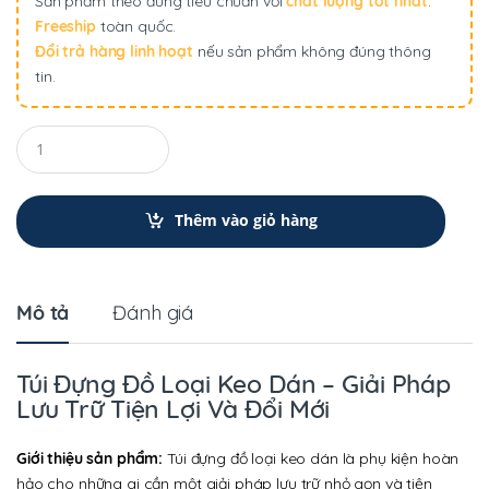
Sản phẩm theo đúng tiêu chuẩn với
chất lượng tốt nhất
.
Freeship
toàn quốc.
Đổi trả hàng linh hoạt
nếu sản phẩm không đúng thông
tin.
Q
u
a
n
t
Thêm vào giỏ hàng
i
t
y
Mô tả
Đánh giá
Túi Đựng Đồ Loại Keo Dán – Giải Pháp
Lưu Trữ Tiện Lợi Và Đổi Mới
Giới thiệu sản phẩm:
Túi đựng đồ loại keo dán là phụ kiện hoàn
hảo cho những ai cần một giải pháp lưu trữ nhỏ gọn và tiện