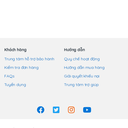
trang
trang
này
sản
sản
có
phẩm
phẩm
nhiều
biến
thể.
Các
tùy
chọn
Khách hàng
Hướng dẫn
có
Trung tâm hỗ trợ bảo hành
Quy chế hoạt động
thể
Kiểm tra đơn hàng
Hướng dẫn mua hàng
được
chọn
FAQs
Giải quyết khiếu nại
trên
Tuyển dụng
Trung tâm trợ giúp
trang
sản
phẩm