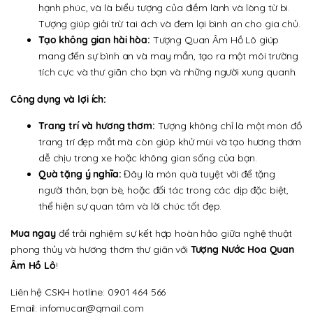
hạnh phúc, và là biểu tượng của điềm lành và lòng từ bi.
Tượng giúp giải trừ tai ách và đem lại bình an cho gia chủ.
Tạo không gian hài hòa:
Tượng Quan Âm Hồ Lô giúp
mang đến sự bình an và may mắn, tạo ra một môi trường
tích cực và thư giãn cho bạn và những người xung quanh.
Công dụng và lợi ích:
Trang trí và hương thơm:
Tượng không chỉ là một món đồ
trang trí đẹp mắt mà còn giúp khử mùi và tạo hương thơm
dễ chịu trong xe hoặc không gian sống của bạn.
Quà tặng ý nghĩa:
Đây là món quà tuyệt vời để tặng
người thân, bạn bè, hoặc đối tác trong các dịp đặc biệt,
thể hiện sự quan tâm và lời chúc tốt đẹp.
Mua ngay
để trải nghiệm sự kết hợp hoàn hảo giữa nghệ thuật
phong thủy và hương thơm thư giãn với
Tượng Nước Hoa Quan
Âm Hồ Lô
!
Liên hệ CSKH hotline: 0901 464 566
Email: infomucar@gmail.com