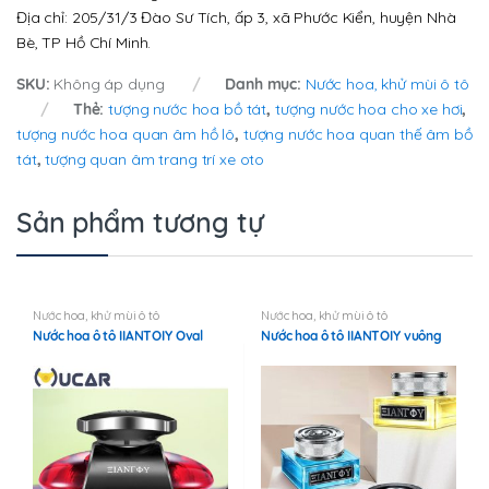
Địa chỉ: 205/31/3 Đào Sư Tích, ấp 3, xã Phước Kiển, huyện Nhà
Bè, TP Hồ Chí Minh.
SKU:
Không áp dụng
Danh mục:
Nước hoa, khử mùi ô tô
Thẻ:
tượng nước hoa bồ tát
,
tượng nước hoa cho xe hơi
,
tượng nước hoa quan âm hồ lô
,
tượng nước hoa quan thế âm bồ
tát
,
tượng quan âm trang trí xe oto
Sản phẩm tương tự
Nước hoa, khử mùi ô tô
Nước hoa, khử mùi ô tô
Nước hoa ô tô IIANTOIY Oval
Nước hoa ô tô IIANTOIY vuông