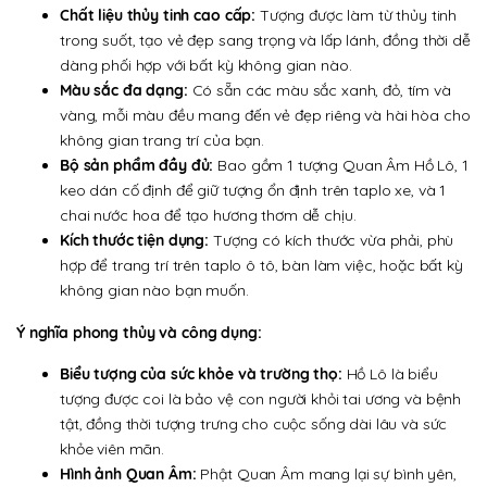
Chất liệu thủy tinh cao cấp:
Tượng được làm từ thủy tinh
trong suốt, tạo vẻ đẹp sang trọng và lấp lánh, đồng thời dễ
dàng phối hợp với bất kỳ không gian nào.
Màu sắc đa dạng:
Có sẵn các màu sắc xanh, đỏ, tím và
vàng, mỗi màu đều mang đến vẻ đẹp riêng và hài hòa cho
không gian trang trí của bạn.
Bộ sản phẩm đầy đủ:
Bao gồm 1 tượng Quan Âm Hồ Lô, 1
keo dán cố định để giữ tượng ổn định trên taplo xe, và 1
chai nước hoa để tạo hương thơm dễ chịu.
Kích thước tiện dụng:
Tượng có kích thước vừa phải, phù
hợp để trang trí trên taplo ô tô, bàn làm việc, hoặc bất kỳ
không gian nào bạn muốn.
Ý nghĩa phong thủy và công dụng:
Biểu tượng của sức khỏe và trường thọ:
Hồ Lô là biểu
tượng được coi là bảo vệ con người khỏi tai ương và bệnh
tật, đồng thời tượng trưng cho cuộc sống dài lâu và sức
khỏe viên mãn.
Hình ảnh Quan Âm:
Phật Quan Âm mang lại sự bình yên,