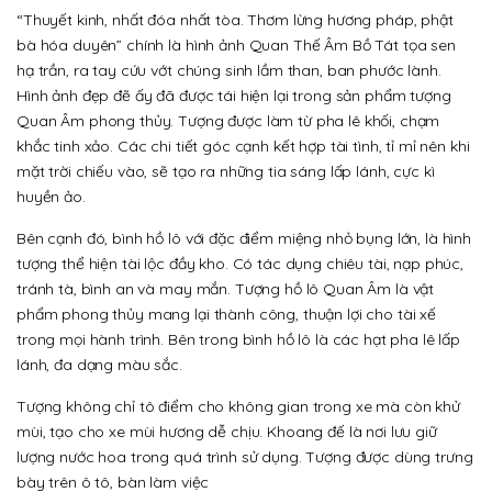
“Thuyết kinh, nhất đóa nhất tòa. Thơm lừng hương pháp, phật
bà hóa duyên” chính là hình ảnh Quan Thế Âm Bồ Tát tọa sen
hạ trần, ra tay cứu vớt chúng sinh lầm than, ban phước lành.
Hình ảnh đẹp đẽ ấy đã được tái hiện lại trong sản phẩm tượng
Quan Âm phong thủy. Tượng được làm từ pha lê khối, chạm
khắc tinh xảo. Các chi tiết góc cạnh kết hợp tài tình, tỉ mỉ nên khi
mặt trời chiếu vào, sẽ tạo ra những tia sáng lấp lánh, cực kì
huyền ảo.
Bên cạnh đó, bình hồ lô với đặc điểm miệng nhỏ bụng lớn, là hình
tượng thể hiện tài lộc đầy kho. Có tác dụng chiêu tài, nạp phúc,
tránh tà, bình an và may mắn. Tượng hồ lô Quan Âm là vật
phẩm phong thủy mang lại thành công, thuận lợi cho tài xế
trong mọi hành trình. Bên trong bình hồ lô là các hạt pha lê lấp
lánh, đa dạng màu sắc.
Tượng không chỉ tô điểm cho không gian trong xe mà còn khử
mùi, tạo cho xe mùi hương dễ chịu. Khoang đế là nơi lưu giữ
lượng nước hoa trong quá trình sử dụng. Tượng được dùng trưng
bày trên ô tô, bàn làm việc