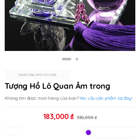
Nước hoa, khử mùi ô tô
Tượng Hồ Lô Quan Âm trong
Không tìm được món hàng của bạn?
Yêu cầu sản phẩm tại đây!
183,000
₫
330,000
₫
Màu sắc