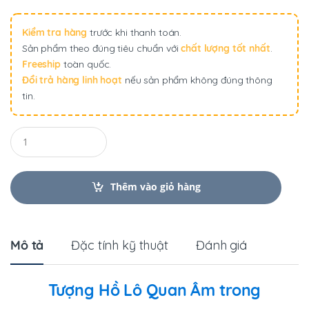
Kiểm tra hàng
trước khi thanh toán.
Sản phẩm theo đúng tiêu chuẩn với
chất lượng tốt nhất
.
Freeship
toàn quốc.
Đổi trả hàng linh hoạt
nếu sản phẩm không đúng thông
tin.
Q
u
a
n
t
Thêm vào giỏ hàng
i
t
y
Mô tả
Đặc tính kỹ thuật
Đánh giá
Tượng Hồ Lô Quan Âm trong