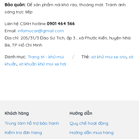
Bảo quản:
Để sản phẩm nơi khô ráo, thoáng mát. Tránh ánh
sáng trực tiếp
Liên hệ CSKH hotline
0901 464 566
Email:
infomucar@gmail.com
Địa chỉ: 205/31/3 Đào Sư Tích, ấp 3 , xã Phước Kiển, huyện Nhà
Bè, TP Hồ Chí Minh
Danh mục:
Trang trí - khử mùi
Thẻ:
xịt khử mùi xe oto
,
xịt
khuẩn
,
xịt khuẩn khử mùi xe hơi
Khách hàng
Hướng dẫn
Trung tâm hỗ trợ bảo hành
Quy chế hoạt động
Kiểm tra đơn hàng
Hướng dẫn mua hàng