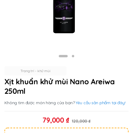
Trang trí - khử mùi
Xịt khuẩn khử mùi Nano Areiwa
250ml
Không tìm được món hàng của bạn?
Yêu cầu sản phẩm tại đây!
79,000
₫
120,000
₫