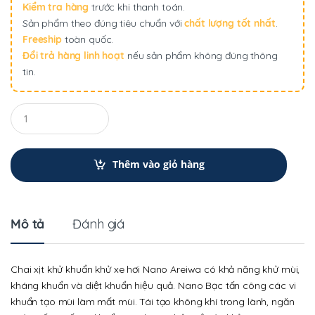
Kiểm tra hàng
trước khi thanh toán.
Sản phẩm theo đúng tiêu chuẩn với
chất lượng tốt nhất
.
Freeship
toàn quốc.
Đổi trả hàng linh hoạt
nếu sản phẩm không đúng thông
tin.
Q
u
a
n
t
Thêm vào giỏ hàng
i
t
y
Mô tả
Đánh giá
Chai xịt khử khuẩn khử xe hơi Nano Areiwa có khả năng khử mùi,
kháng khuẩn và diệt khuẩn hiệu quả. Nano Bạc tấn công các vi
khuẩn tạo mùi làm mất mùi. Tái tạo không khí trong lành, ngăn