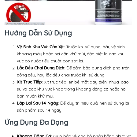
Hướng Dẫn Sử Dụng
Vệ Sinh Khu Vực Cần Xịt
: Trước khi sử dụng, hãy vệ sinh
khoang máy hoặc nơi cần khử mùi, đặc biệt là các khu
vực có nước tiểu chuột còn sót lại.
Lắc Đều Chai Dung Dịch
: Để đảm bảo dung dịch pha trộn
đồng đều, hãy lắc đều chai trước khi sử dụng.
Xịt Trực Tiếp
: Xịt trực tiếp lên bề mặt dây điện, nhựa, cao
su và các khu vực khác trong khoang động cơ hoặc nơi
bạn muốn khử mùi.
Lặp Lại Sau 14 Ngày
: Để duy trì hiệu quả, nên sử dụng lại
sản phẩm sau 14 ngày.
Ứng Dụng Đa Dạng
Khoang Động Cơ
: Giúp bảo vệ các bộ phận bằng nhựa và