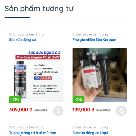
Sản phẩm tương tự
Chăm sóc xe bên trong
Chăm sóc xe bên trong
Súc rửa động cơ
Phụ gia nhiên liệu Keropur
-
23%
-
20%
309,000
₫
199,000
₫
399,000
₫
249,000
₫
Sản
phẩm
này
Chăm sóc xe bên trong
Chăm sóc xe bên trong
Tượng trang trí ô tô mũ rơm
Súc rửa động cơ Liqui
có