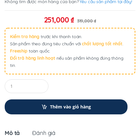
Không tìm được món hàng của bạn?
Yêu cầu sản phẩm tại đây!
251,000
₫
319,000
₫
Kiểm tra hàng
trước khi thanh toán.
Sản phẩm theo đúng tiêu chuẩn với
chất lượng tốt nhất
.
Freeship
toàn quốc.
Đổi trả hàng linh hoạt
nếu sản phẩm không đúng thông
tin.
Q
u
a
n
t
Thêm vào giỏ hàng
i
t
y
Mô tả
Đánh giá