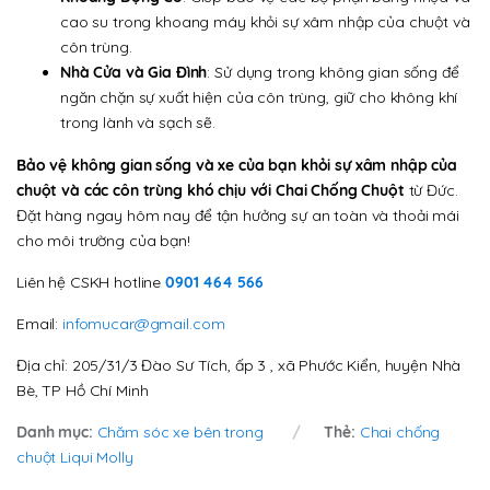
cao su trong khoang máy khỏi sự xâm nhập của chuột và
côn trùng.
Nhà Cửa và Gia Đình
: Sử dụng trong không gian sống để
ngăn chặn sự xuất hiện của côn trùng, giữ cho không khí
trong lành và sạch sẽ.
Bảo vệ không gian sống và xe của bạn khỏi sự xâm nhập của
chuột và các côn trùng khó chịu với Chai Chống Chuột
từ Đức.
Đặt hàng ngay hôm nay để tận hưởng sự an toàn và thoải mái
cho môi trường của bạn!
Liên hệ CSKH hotline
0901 464 566
Email:
infomucar@gmail.com
Địa chỉ: 205/31/3 Đào Sư Tích, ấp 3 , xã Phước Kiển, huyện Nhà
Bè, TP Hồ Chí Minh
Danh mục:
Chăm sóc xe bên trong
Thẻ:
Chai chống
chuột Liqui Molly