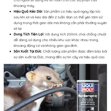
cho người sử dụng và an toàn cho các bộ phận của
khoang máy.
Hiệu Quả Kéo Dài
: Sản phẩm có hiệu quả ngay lập tức
sau khi xịt và kéo dài đến 2 tuần. Bạn có thể yên tâm sử
dụng trong thời gian dài mà không cần phải thường xuyên
xịt lại.
Dung Tích Tiện Lợi
: Với dung tích 200ml, chai chống chuột
dễ dàng sử dụng cho nhiều khu vực khác nhau trong
khoang động cơ và không gian gia đình.
Sản Xuất Tại Đức
: Chất lượng sản phẩm được đảm bảo bởi
sự sản xuất tại Đức, mang đến sự tin cậy và hiệu quả cao.