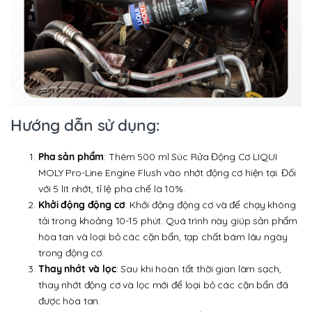
Hướng dẫn sử dụng:
Pha sản phẩm
: Thêm 500 ml Súc Rửa Động Cơ LIQUI
MOLY Pro-Line Engine Flush vào nhớt động cơ hiện tại. Đối
với 5 lít nhớt, tỉ lệ pha chế là 10%.
Khởi động động cơ
: Khởi động động cơ và để chạy không
tải trong khoảng 10-15 phút. Quá trình này giúp sản phẩm
hòa tan và loại bỏ các cặn bẩn, tạp chất bám lâu ngày
trong động cơ.
Thay nhớt và lọc
: Sau khi hoàn tất thời gian làm sạch,
thay nhớt động cơ và lọc mới để loại bỏ các cặn bẩn đã
được hòa tan.