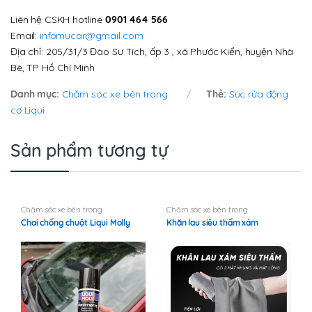
Liên hệ CSKH hotline
0901 464 566
Email:
infomucar@gmail.com
Địa chỉ: 205/31/3 Đào Sư Tích, ấp 3 , xã Phước Kiển, huyện Nhà
Bè, TP Hồ Chí Minh
Danh mục:
Chăm sóc xe bên trong
Thẻ:
Súc rửa động
cơ Liqui
Sản phẩm tương tự
Chăm sóc xe bên trong
Chăm sóc xe bên trong
Chai chống chuột Liqui Molly
Khăn lau siêu thấm xám