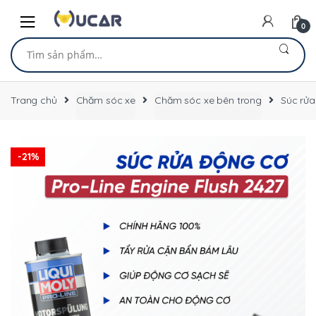
Skip
Skip
to
to
0
navigation
content
Tìm
kiếm:
Trang chủ
Chăm sóc xe
Chăm sóc xe bên trong
Súc rửa
-
21%