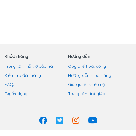
từ
trang
này
này
35,000 ₫
sản
có
có
đến
phẩm
nhiều
nhiều
60,000 ₫
biến
biến
thể.
thể.
Các
Các
tùy
tùy
chọn
chọn
Khách hàng
Hướng dẫn
có
có
Trung tâm hỗ trợ bảo hành
Quy chế hoạt động
thể
thể
Kiểm tra đơn hàng
Hướng dẫn mua hàng
được
được
chọn
chọn
FAQs
Giải quyết khiếu nại
trên
trên
Tuyển dụng
Trung tâm trợ giúp
trang
trang
sản
sản
phẩm
phẩm