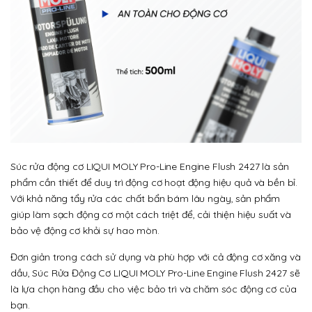
Súc rửa động cơ LIQUI MOLY Pro-Line Engine Flush 2427 là sản
phẩm cần thiết để duy trì động cơ hoạt động hiệu quả và bền bỉ.
Với khả năng tẩy rửa các chất bẩn bám lâu ngày, sản phẩm
giúp làm sạch động cơ một cách triệt để, cải thiện hiệu suất và
bảo vệ động cơ khỏi sự hao mòn.
Đơn giản trong cách sử dụng và phù hợp với cả động cơ xăng và
dầu, Súc Rửa Động Cơ LIQUI MOLY Pro-Line Engine Flush 2427 sẽ
là lựa chọn hàng đầu cho việc bảo trì và chăm sóc động cơ của
bạn.