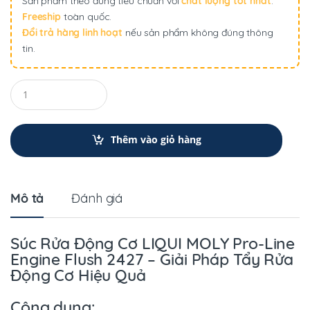
Sản phẩm theo đúng tiêu chuẩn với
chất lượng tốt nhất
.
Freeship
toàn quốc.
Đổi trả hàng linh hoạt
nếu sản phẩm không đúng thông
tin.
Q
u
a
n
t
Thêm vào giỏ hàng
i
t
y
Mô tả
Đánh giá
Súc Rửa Động Cơ LIQUI MOLY Pro-Line
Engine Flush 2427 – Giải Pháp Tẩy Rửa
Động Cơ Hiệu Quả
Công dụng: