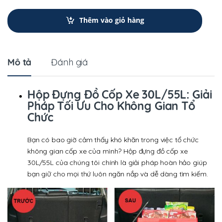
n
t
Thêm vào giỏ hàng
i
t
y
Mô tả
Đánh giá
Hộp Đựng Đồ Cốp Xe 30L/55L: Giải
Pháp Tối Ưu Cho Không Gian Tổ
Chức
Bạn có bao giờ cảm thấy khó khăn trong việc tổ chức
không gian cốp xe của mình? Hộp đựng đồ cốp xe
30L/55L của chúng tôi chính là giải pháp hoàn hảo giúp
bạn giữ cho mọi thứ luôn ngăn nắp và dễ dàng tìm kiếm.