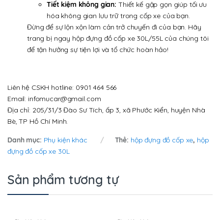
Tiết kiệm không gian:
Thiết kế gập gọn giúp tối ưu
hóa không gian lưu trữ trong cốp xe của bạn.
Đừng để sự lộn xộn làm cản trở chuyến đi của bạn. Hãy
trang bị ngay hộp đựng đồ cốp xe 30L/55L của chúng tôi
để tận hưởng sự tiện lợi và tổ chức hoàn hảo!
Liên hệ CSKH hotline: 0901 464 566
Email: infomucar@gmail.com
Địa chỉ: 205/31/3 Đào Sư Tích, ấp 3, xã Phước Kiển, huyện Nhà
Bè, TP Hồ Chí Minh.
Danh mục:
Phụ kiện khác
Thẻ:
hộp đựng đồ cốp xe
,
hộp
đựng đồ cốp xe 30L
Sản phẩm tương tự