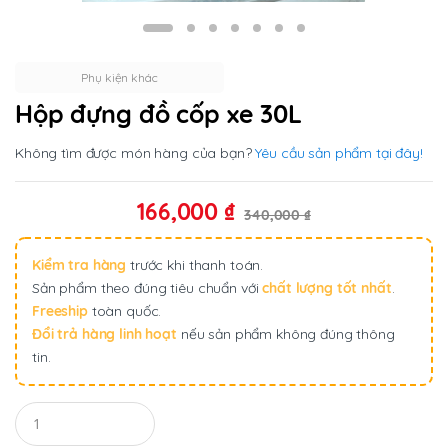
Phụ kiện khác
Hộp đựng đồ cốp xe 30L
Không tìm được món hàng của bạn?
Yêu cầu sản phẩm tại đây!
166,000
₫
340,000
₫
Kiểm tra hàng
trước khi thanh toán.
Sản phẩm theo đúng tiêu chuẩn với
chất lượng tốt nhất
.
Freeship
toàn quốc.
Đổi trả hàng linh hoạt
nếu sản phẩm không đúng thông
tin.
Q
u
a