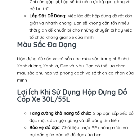
Chỉ cần gập lại, hộp sẽ trở nên cực kỳ gọn gàng và
dễ lưu trữ.
Lắp Đặt Dễ Dàng:
Việc lắp đặt hộp đựng đồ rất đơn
giản và nhanh chóng. Bạn sẽ không cần tốn nhiều
thời gian để chuẩn bị cho những chuyến đi hay việc
tổ chức không gian xe của mình.
Màu Sắc Đa Dạng
Hộp đựng đồ cốp xe có sẵn các màu sắc trang nhã như
Xanh dương, Xanh lá, Đen và Nâu. Bạn có thể lựa chọn
màu sắc phù hợp với phong cách và sở thích cá nhân của
mình.
Lợi Ích Khi Sử Dụng Hộp Đựng Đồ
Cốp Xe 30L/55L
Tăng cường khả năng tổ chức:
Giúp bạn sắp xếp đồ
đạc một cách gọn gàng và dễ dàng tìm kiếm.
Bảo vệ đồ đạc:
Chất liệu nhựa PP chống nước và
bụi bẩn giúp bảo vệ đồ đạc của bạn.