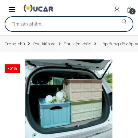
Skip
Skip
to
to
0
navigation
content
Tìm
kiếm:
Trang chủ
Phụ kiện xe
Phụ kiện khác
Hộp đựng đồ cốp x
-
51%