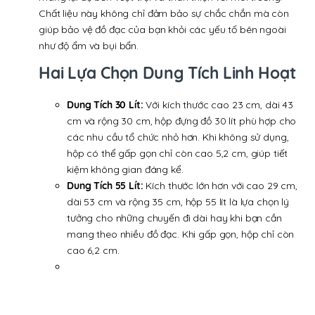
Chất liệu này không chỉ đảm bảo sự chắc chắn mà còn
giúp bảo vệ đồ đạc của bạn khỏi các yếu tố bên ngoài
như độ ẩm và bụi bẩn.
Hai Lựa Chọn Dung Tích Linh Hoạt
Dung Tích 30 Lít:
Với kích thước cao 23 cm, dài 43
cm và rộng 30 cm, hộp đựng đồ 30 lít phù hợp cho
các nhu cầu tổ chức nhỏ hơn. Khi không sử dụng,
hộp có thể gấp gọn chỉ còn cao 5,2 cm, giúp tiết
kiệm không gian đáng kể.
Dung Tích 55 Lít:
Kích thước lớn hơn với cao 29 cm,
dài 53 cm và rộng 35 cm, hộp 55 lít là lựa chọn lý
tưởng cho những chuyến đi dài hay khi bạn cần
mang theo nhiều đồ đạc. Khi gấp gọn, hộp chỉ còn
cao 6,2 cm.