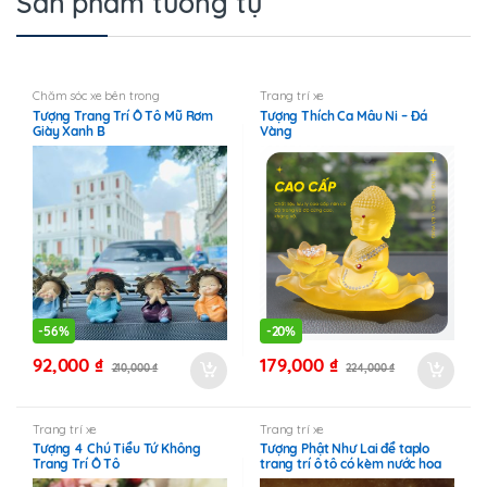
Sản phẩm tương tự
Chăm sóc xe bên trong
Trang trí xe
Tượng Trang Trí Ô Tô Mũ Rơm
Tượng Thích Ca Mâu Ni – Đá
Giày Xanh B
Vàng
-
56%
-
20%
92,000
₫
179,000
₫
210,000
₫
224,000
₫
Trang trí xe
Trang trí xe
Tượng 4 Chú Tiểu Tứ Không
Tượng Phật Như Lai để taplo
Trang Trí Ô Tô
trang trí ô tô có kèm nước hoa