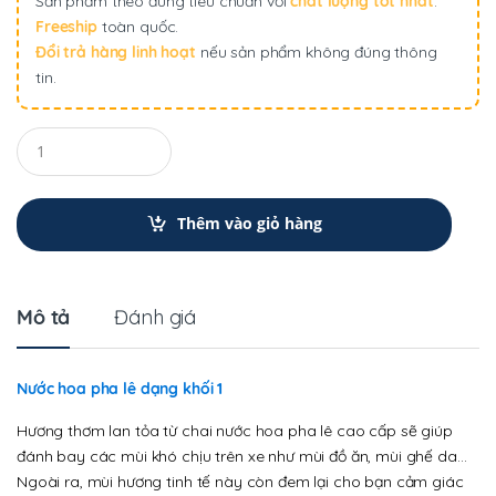
Sản phẩm theo đúng tiêu chuẩn với
chất lượng tốt nhất
.
Freeship
toàn quốc.
Đổi trả hàng linh hoạt
nếu sản phẩm không đúng thông
tin.
Q
u
a
n
t
Thêm vào giỏ hàng
i
t
y
Mô tả
Đánh giá
Nước hoa pha lê dạng khối 1
Hương thơm lan tỏa từ chai nước hoa pha lê cao cấp sẽ giúp
đánh bay các mùi khó chịu trên xe như mùi đồ ăn, mùi ghế da…
Ngoài ra, mùi hương tinh tế này còn đem lại cho bạn cảm giác