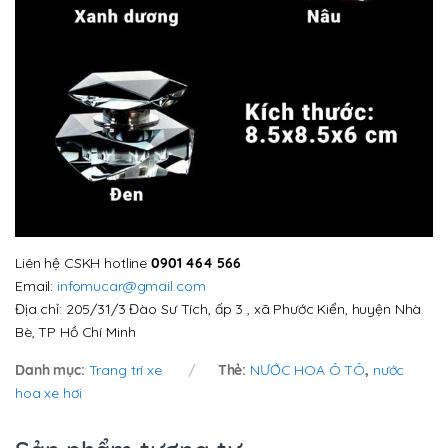
Liên hệ CSKH hotline
0901 464 566
Email:
infomucar@gmail.com
Địa chỉ: 205/31/3 Đào Sư Tích, ấp 3 , xã Phước Kiển, huyện Nhà
Bè, TP Hồ Chí Minh
Danh mục:
Trang trí xe
Thẻ:
NƯỚC HOA Ô TÔ
,
nước
hoa xe hơi