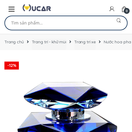
Skip
Skip
to
to
0
navigation
content
Tìm
kiếm:
Trang chủ
Trang trí - khử mùi
Trang trí xe
Nước hoa pha l
-
12%