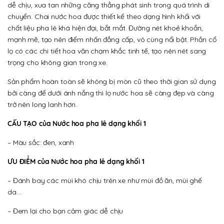
dễ chịu, xua tan những căng thẳng phát sinh trong quá trình di
chuyển. Chai nước hoa được thiết kế theo dạng hình khối với
chất liệu pha lê khá hiện đại, bắt mắt. Đường nét khoẻ khoắn,
mạnh mẽ, tạo nên điểm nhấn đẳng cấp, vô cùng nổi bật. Phần cổ
lọ có các chi tiết hoa văn chạm khắc tinh tế, tạo nên nét sang
trọng cho không gian trong xe.
Sản phẩm hoàn toàn sẽ không bị mòn cũ theo thời gian sử dụng
bởi càng để dưới ánh nắng thì lọ nước hoa sẽ càng đẹp và càng
trở nên long lanh hơn.
CẤU TẠO của Nước hoa pha lê dạng khối 1
– Màu sắc: đen, xanh
ƯU ĐIỂM của Nước hoa pha lê dạng khối 1
– Đánh bay các mùi khó chịu trên xe như mùi đồ ăn, mùi ghế
da…
– Đem lại cho bạn cảm giác dễ chịu