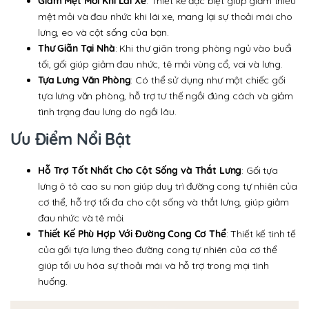
Giảm Mệt Mỏi Khi Lái Xe
: Thiết kế đặc biệt giúp giảm thiểu
mệt mỏi và đau nhức khi lái xe, mang lại sự thoải mái cho
lưng, eo và cột sống của bạn.
Thư Giãn Tại Nhà
: Khi thư giãn trong phòng ngủ vào buổi
tối, gối giúp giảm đau nhức, tê mỏi vùng cổ, vai và lưng.
Tựa Lưng Văn Phòng
: Có thể sử dụng như một chiếc gối
tựa lưng văn phòng, hỗ trợ tư thế ngồi đúng cách và giảm
tình trạng đau lưng do ngồi lâu.
Ưu Điểm Nổi Bật
Hỗ Trợ Tốt Nhất Cho Cột Sống và Thắt Lưng
: Gối tựa
lưng ô tô cao su non giúp duy trì đường cong tự nhiên của
cơ thể, hỗ trợ tối đa cho cột sống và thắt lưng, giúp giảm
đau nhức và tê mỏi.
Thiết Kế Phù Hợp Với Đường Cong Cơ Thể
: Thiết kế tinh tế
của gối tựa lưng theo đường cong tự nhiên của cơ thể
giúp tối ưu hóa sự thoải mái và hỗ trợ trong mọi tình
huống.