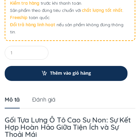
Kiểm tra hàng
trước khi thanh toán.
Sản phẩm theo đúng tiêu chuẩn với
chất lượng tốt nhất
.
Freeship
toàn quốc.
Đổi trả hàng linh hoạt
nếu sản phẩm không đúng thông
tin.
Q
u
a
n
t
Thêm vào giỏ hàng
i
t
y
Mô tả
Đánh giá
Gối Tựa Lưng Ô Tô Cao Su Non: Sự Kết
Hợp Hoàn Hảo Giữa Tiện Ích và Sự
Thoải Mái