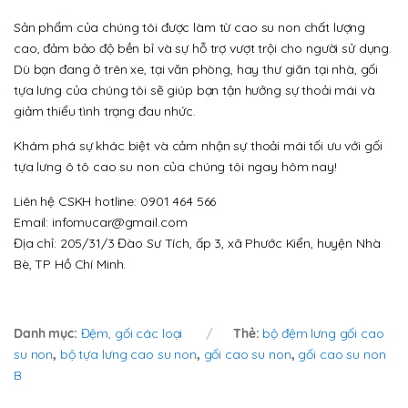
Sản phẩm của chúng tôi được làm từ cao su non chất lượng
cao, đảm bảo độ bền bỉ và sự hỗ trợ vượt trội cho người sử dụng.
Dù bạn đang ở trên xe, tại văn phòng, hay thư giãn tại nhà, gối
tựa lưng của chúng tôi sẽ giúp bạn tận hưởng sự thoải mái và
giảm thiểu tình trạng đau nhức.
Khám phá sự khác biệt và cảm nhận sự thoải mái tối ưu với gối
tựa lưng ô tô cao su non của chúng tôi ngay hôm nay!
Liên hệ CSKH hotline: 0901 464 566
Email: infomucar@gmail.com
Địa chỉ: 205/31/3 Đào Sư Tích, ấp 3, xã Phước Kiển, huyện Nhà
Bè, TP Hồ Chí Minh.
Danh mục:
Đệm, gối các loại
Thẻ:
bộ đệm lưng gối cao
su non
,
bộ tựa lưng cao su non
,
gối cao su non
,
gối cao su non
B