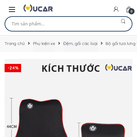
Skip
Skip
to
to
0
navigation
content
Tìm
kiếm:
Trang chủ
Phụ kiện xe
Đệm, gối các loại
Bộ gối tựa lưng
-
24%