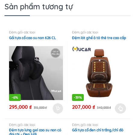
Sản phẩm tương tự
Đệm, gối các loại
Đệm, gối các loại
Gối tựa cổ cao su non 626 CL
Đệm lót ghế ô tô thẻ tre cao cấp
-
6%
-
39%
295,000
₫
207,000
₫
315,000
₫
340,000
₫
Sản
phẩm
này
Đệm, gối các loại
Đệm, gối các loại
Đệm tựa lưng gel cao su non có
Gối tựa cổ đen chỉ trắng/chỉ đỏ
có
đai cài – Đen lưới