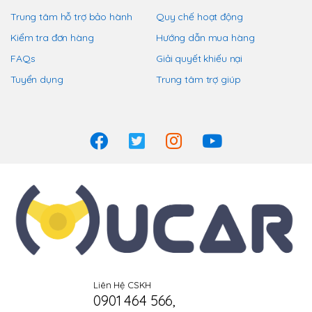
có
Trung tâm hỗ trợ bảo hành
Quy chế hoạt động
thể
Kiểm tra đơn hàng
Hướng dẫn mua hàng
được
chọn
FAQs
Giải quyết khiếu nại
trên
Tuyển dụng
Trung tâm trợ giúp
trang
sản
phẩm
Liên Hệ CSKH
0901 464 566
,