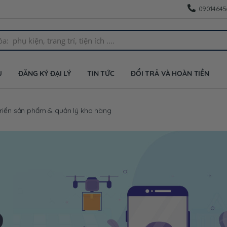
09014645
U
ĐĂNG KÝ ĐẠI LÝ
TIN TỨC
ĐỔI TRẢ VÀ HOÀN TIỀN
triển sản phẩm & quản lý kho hàng