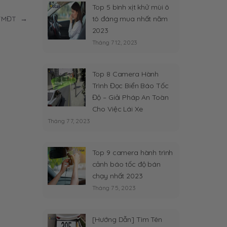
Top 5 bình xịt khử mùi ô
tô đáng mua nhất năm
n TMĐT
→
2023
Tháng 7 12, 2023
Top 8 Camera Hành
Trình Đọc Biển Báo Tốc
Độ – Giải Pháp An Toàn
Cho Việc Lái Xe
Tháng 7 7, 2023
Top 9 camera hành trình
cảnh báo tốc độ bán
chạy nhất 2023
Tháng 7 5, 2023
[Hướng Dẫn] Tìm Tên