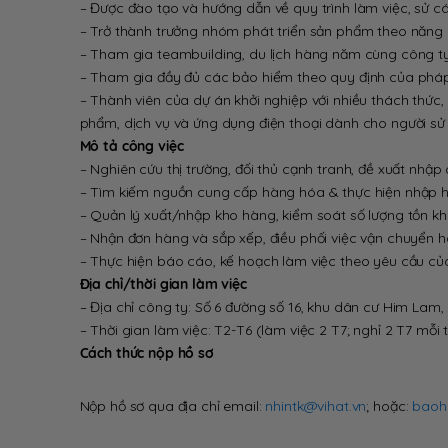
– Được đào tạo và hướng dẫn về quy trình làm việc, sử c
– Trở thành trưởng nhóm phát triển sản phẩm theo năng 
– Tham gia teambuilding, du lịch hàng năm cùng công t
– Tham gia đầy đủ các bảo hiểm theo quy định của pháp 
– Thành viên của dự án khởi nghiệp với nhiều thách thức, 
phẩm, dịch vụ và ứng dụng điện thoại dành cho người sử 
Mô tả công việc
– Nghiên cứu thị trường, đối thủ cạnh tranh, đề xuất nhậ
– Tìm kiếm nguồn cung cấp hàng hóa & thực hiện nhập h
– Quản lý xuất/nhập kho hàng, kiểm soát số lượng tồn k
– Nhận đơn hàng và sắp xếp, điều phối việc vận chuyển h
– Thực hiện báo cáo, kế hoạch làm việc theo yêu cầu củ
Địa chỉ/thời gian làm việc
– Địa chỉ công ty: Số 6 đường số 16, khu dân cư Him La
– Thời gian làm việc: T2-T6 (làm việc 2 T7; nghỉ 2 T7 mỗi
Cách thức nộp hồ sơ
Nộp hồ sơ qua địa chỉ email:
nhintk@vihat.vn
; hoặc:
baoh