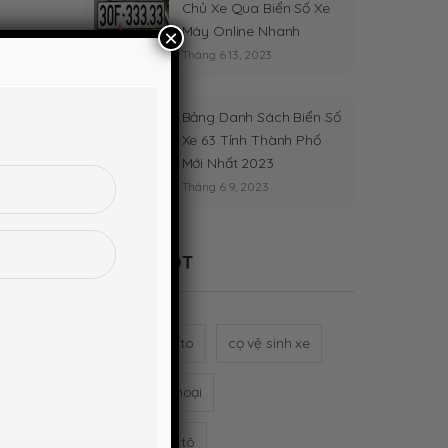
Chủ Xe Qua Biển Số Xe
Máy Online Nhanh
×
Tháng 6 13, 2023
Bảng Danh Sách Biển Số
Xe 63 Tỉnh Thành Phố
Mới Nhất 2023
Tháng 6 9, 2023
Từ khóa HOT
bơm lốp xe oto
cọ vệ sinh xe
giá đỡ điện thoại
gương cầu ô tô