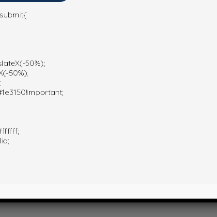
-submit{
slateX(-50%);
X(-50%);
;
1e3150!important;
fffff;
id;
;