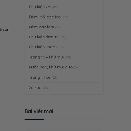
Phụ kiện xe
(115)
Đệm, gối các loại
(17)
Nệm các loại
(12)
ề sản
Phụ kiện điện tử
(26)
Phụ kiện khác
(59)
Trang trí – khử mùi
(48)
Nước hoa, khử mùi ô tô
(26)
Trang trí xe
(21)
Xả kho
(20)
Bài viết mới