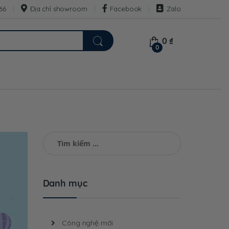
66
Địa chỉ showroom
Facebook
Zalo
0
₫
0
Tìm
kiếm
cho:
Danh mục
Công nghệ mới