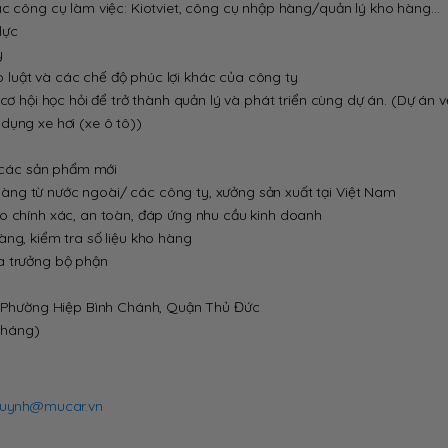
ác công cụ làm việc: Kiotviet, công cụ nhập hàng/quản lý kho hàng…
lực
y
luật và các chế độ phúc lợi khác của công ty
cơ hội học hỏi để trở thành quản lý và phát triển cùng dự án. (Dự án v
dụng xe hơi (xe ô tô))
p các sản phẩm mới
àng từ nước ngoài/ các công ty, xưởng sản xuất tại Việt Nam
ho chính xác, an toàn, đáp ứng nhu cầu kinh doanh
àng, kiểm tra số liệu kho hàng
a trưởng bộ phận
m, Phường Hiệp Bình Chánh, Quận Thủ Đức
 tháng)
uynh@mucar.vn