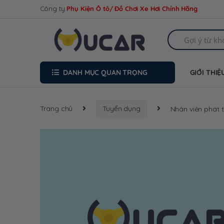
Skip
Skip
Công ty
Phụ Kiện Ô tô/ Đồ Chơi Xe Hơi Chính Hãng
to
to
navigation
content
Search
for:
DANH MỤC QUAN TRỌNG
GIỚI THIỆ
Trang chủ
Tuyển dụng
Nhân viên phát 