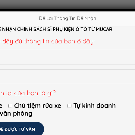
Để Lại Thông Tin Để Nhận
Ể NHẬN CHÍNH SÁCH SỈ PHỤ KIỆN Ô TÔ TỪ MUCAR
p đầy đủ thông tin của bạn ở đây:
n tại của bạn là gì?
e
Chủ tiệm rửa xe
Tự kinh doanh
 văn phòng