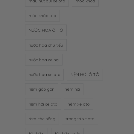
máy hút bụi xe oto
móc khóa
móc khóa oto
NƯỚC HOA Ô TÔ
nước hoa chú tiểu
nước hoa xe hơi
nước hoa xe oto
NỆM HƠI Ô TÔ
nệm gấp gọn
nệm hơi
nệm hơi xe oto
nệm xe oto
rèm che nắng
trang trí xe oto
túi thơm
túi thơm cafe