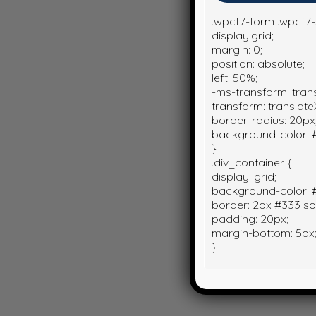
.wpcf7-form .wpcf7
display:grid;
margin: 0;
position: absolute;
left: 50%;
-ms-transform: tran
transform: translate
border-radius: 20px
background-color: #
}
.div_container {
display: grid;
background-color: #f
border: 2px #333 sol
padding: 20px;
margin-bottom: 5px
}