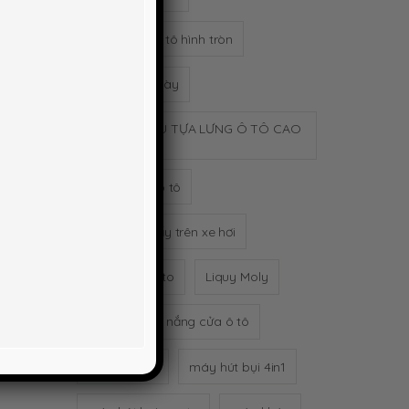
gương cầu ô tô hình tròn
Gậy bóng chày
GỐI TỰA ĐẦU TỰA LƯNG Ô TÔ CAO
SU NON
gối tựa đầu ô tô
Hộp khăn giấy trên xe hơi
khử mùi xe oto
Liquy Moly
Màn xếp chê nắng cửa ô tô
máy hút bụi
máy hút bụi 4in1