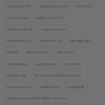
máy hút bụi 4in1
máy hút bụi xe oto
móc khóa
móc khóa oto
NƯỚC HOA Ô TÔ
nước hoa chú tiểu
nước hoa xe hơi
nước hoa xe oto
NỆM HƠI Ô TÔ
nệm gấp gọn
nệm hơi
nệm hơi xe oto
nệm xe oto
rèm che nắng
trang trí xe oto
túi thơm
túi thơm cafe
Túi thơm cà phê khử mùi ô tô
túi thơm khử mùi
túi để đồ ô tô
túi đựng đồ
TƯỢNG PHONG THỦY TRANG TRÍ Ô TÔ