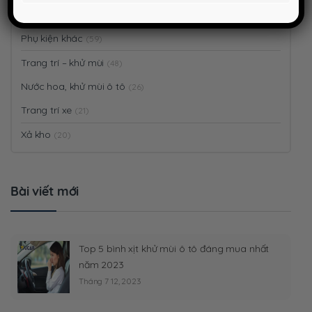
Phụ kiện điện tử
(26)
Phụ kiện khác
(59)
Trang trí – khử mùi
(48)
Nước hoa, khử mùi ô tô
(26)
Trang trí xe
(21)
Xả kho
(20)
Bài viết mới
Top 5 bình xịt khử mùi ô tô đáng mua nhất
năm 2023
Tháng 7 12, 2023