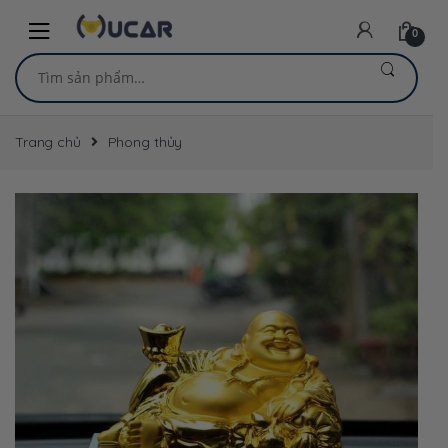
Skip
Skip
to
to
0
navigation
content
Tìm
kiếm:
Trang chủ
Phong thủy