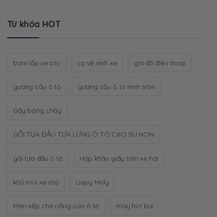
Từ khóa HOT
bơm lốp xe oto
cọ vệ sinh xe
giá đỡ điện thoại
gương cầu ô tô
gương cầu ô tô hình tròn
Gậy bóng chày
GỐI TỰA ĐẦU TỰA LƯNG Ô TÔ CAO SU NON
gối tựa đầu ô tô
Hộp khăn giấy trên xe hơi
khử mùi xe oto
Liquy Moly
Màn xếp chê nắng cửa ô tô
máy hút bụi