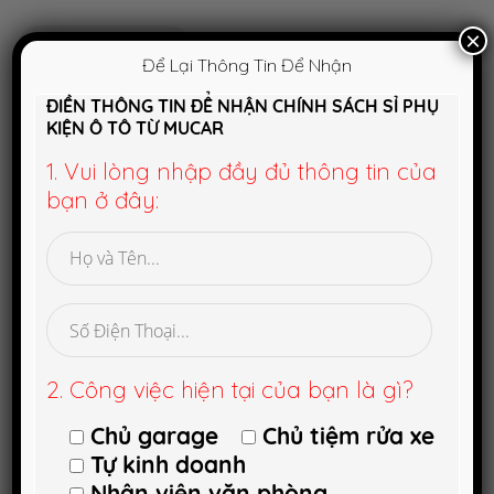
×
Xem chi tiết
Leave a comment
Để Lại Thông Tin Để Nhận
ĐIỀN THÔNG TIN ĐỂ NHẬN CHÍNH SÁCH SỈ PHỤ
KIỆN Ô TÔ TỪ MUCAR
1. Vui lòng nhập đầy đủ thông tin của
Tìm
bạn ở đây:
kiếm
cho:
Danh mục
Công nghệ mới
2. Công việc hiện tại của bạn là gì?
Giới thiệu sản phẩm
Chủ garage
Chủ tiệm rửa xe
Mẹo vặt
Tự kinh doanh
Phong thủy
Nhân viên văn phòng