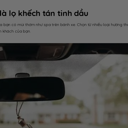
 là lọ khếch tán tinh dầu
a bạn có mùi thơm như spa trên bánh xe. Chọn từ nhiều loại hương t
h khách của bạn.