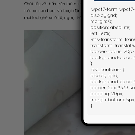
Chất tẩy vết bẩn trên thảm không cần tẩy rửa sẽ giúp lo
.wpcf7-form .wpcf7
trên xe của bạn. Nó hoạt động trên bất kỳ vật liệu bền
display:grid;
mọi loại ghế xe ô tô, ngoại trừ da.
margin: 0;
position: absolute;
left: 50%;
-ms-transform: tran
transform: translate
border-radius: 20px
background-color: #
}
.div_container {
display: grid;
background-color: #f
border: 2px #333 sol
padding: 20px;
margin-bottom: 5px
}