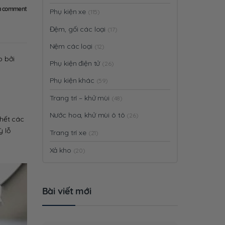
a comment
Phụ kiện xe
(115)
Đệm, gối các loại
(17)
Nệm các loại
(12)
p bởi
Phụ kiện điện tử
(26)
.
Phụ kiện khác
(59)
Trang trí – khử mùi
(48)
Nước hoa, khử mùi ô tô
(26)
 hết các
ỳ lỗ
Trang trí xe
(21)
Xả kho
(20)
Bài viết mới