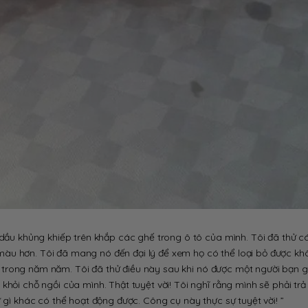
 dầu khủng khiếp trên khắp các ghế trong ô tô của mình. Tôi đã thử c
àu hơn. Tôi đã mang nó đến đại lý để xem họ có thể loại bỏ được kh
nó trong năm năm. Tôi đã thử điều này sau khi nó được một người bạn gi
 khỏi chỗ ngồi của mình. Thật tuyệt vời! Tôi nghĩ rằng mình sẽ phải tr
 gì khác có thể hoạt động được. Công cụ này thực sự tuyệt vời! ”