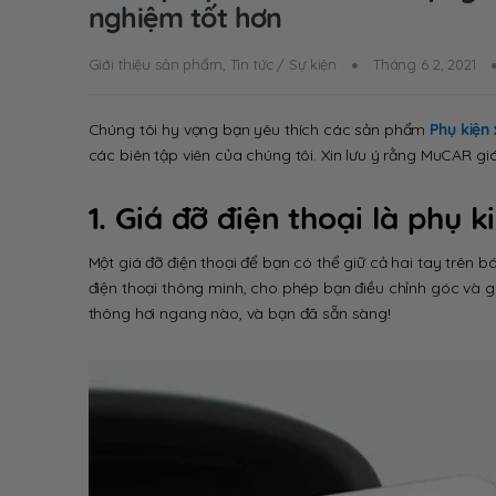
nghiệm tốt hơn
Giới thiệu sản phẩm
,
Tin tức / Sự kiện
Tháng 6 2, 2021
Chúng tôi hy vọng bạn yêu thích các sản phẩm
Phụ kiện 
các biên tập viên của chúng tôi. Xin lưu ý rằng MuCAR gi
1. Giá đỡ điện thoại là phụ k
Một giá đỡ điện thoại để bạn có thể giữ cả hai tay trên 
điện thoại thông minh, cho phép bạn điều chỉnh góc và gi
thông hơi ngang nào, và bạn đã sẵn sàng!