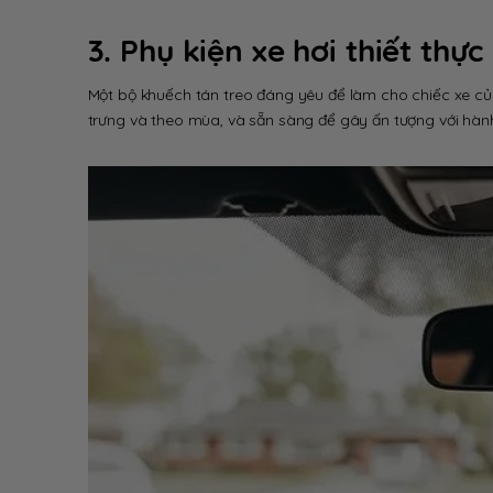
3. Phụ kiện xe hơi thiết thực
Một bộ khuếch tán treo đáng yêu để làm cho chiếc xe củ
trưng và theo mùa, và sẵn sàng để gây ấn tượng với hàn