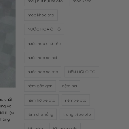
máy hút bụi xe oto
móc khóa
móc khóa oto
NƯỚC HOA Ô TÔ
nước hoa chú tiểu
nước hoa xe hơi
nước hoa xe oto
NỆM HƠI Ô TÔ
nệm gấp gọn
nệm hơi
ác chất
nệm hơi xe oto
nệm xe oto
ông và
ới thiệu.
rèm che nắng
trang trí xe oto
ả hàng
túi thơm
túi thơm cafe