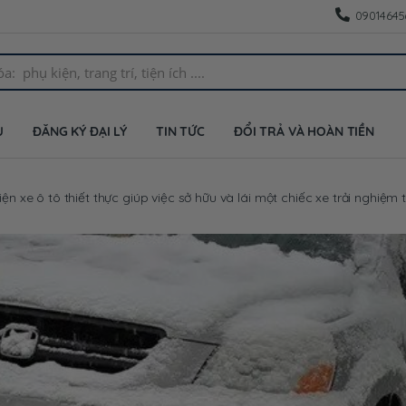
09014645
U
ĐĂNG KÝ ĐẠI LÝ
TIN TỨC
ĐỔI TRẢ VÀ HOÀN TIỀN
ện xe ô tô thiết thực giúp việc sở hữu và lái một chiếc xe trải nghiệm 