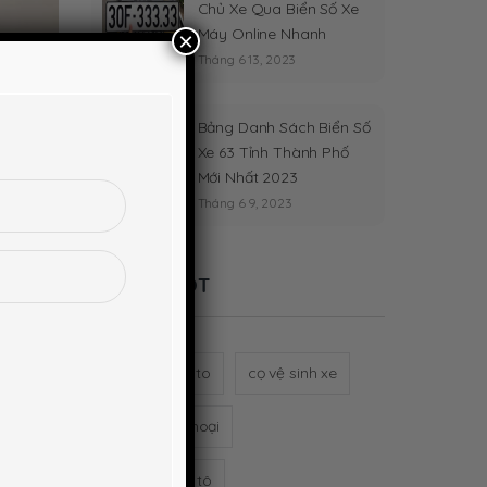
Chủ Xe Qua Biển Số Xe
Máy Online Nhanh
×
Tháng 6 13, 2023
Bảng Danh Sách Biển Số
Xe 63 Tỉnh Thành Phố
Mới Nhất 2023
Tháng 6 9, 2023
Từ khóa HOT
t quá
bơm lốp xe oto
cọ vệ sinh xe
giá đỡ điện thoại
gương cầu ô tô