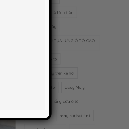
 thiết
o phủ
gương cầu ô tô hình tròn
Gậy bóng chày
GỐI TỰA ĐẦU TỰA LƯNG Ô TÔ CAO
SU NON
gối tựa đầu ô tô
Hộp khăn giấy trên xe hơi
khử mùi xe oto
Liquy Moly
Màn xếp chê nắng cửa ô tô
máy hút bụi
máy hút bụi 4in1