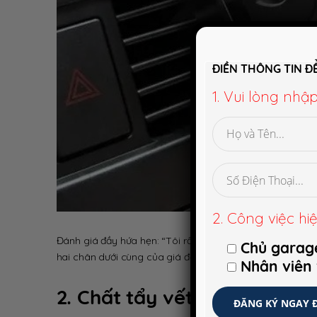
ĐIỀN THÔNG TIN Đ
1. Vui lòng nhậ
2. Công việc hiệ
Đánh giá đầy hứa hẹn: “Tôi rất vui khi nói rằng nó giữ i
Chủ garag
hai chân dưới cùng của giá đỡ này. Hãy bóp thật mạnh 
Nhân viên
2. Chất tẩy vết bẩn phụ kiệ