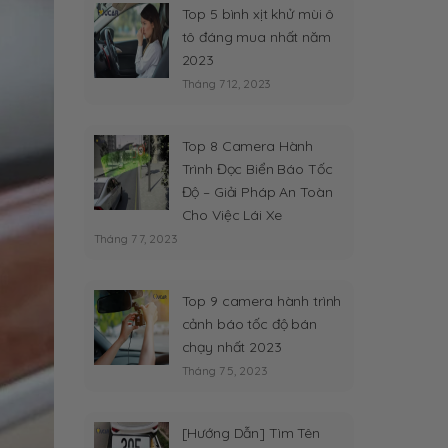
Top 5 bình xịt khử mùi ô
tô đáng mua nhất năm
2023
Tháng 7 12, 2023
Top 8 Camera Hành
Trình Đọc Biển Báo Tốc
Độ – Giải Pháp An Toàn
Cho Việc Lái Xe
Tháng 7 7, 2023
Top 9 camera hành trình
cảnh báo tốc độ bán
chạy nhất 2023
Tháng 7 5, 2023
[Hướng Dẫn] Tìm Tên