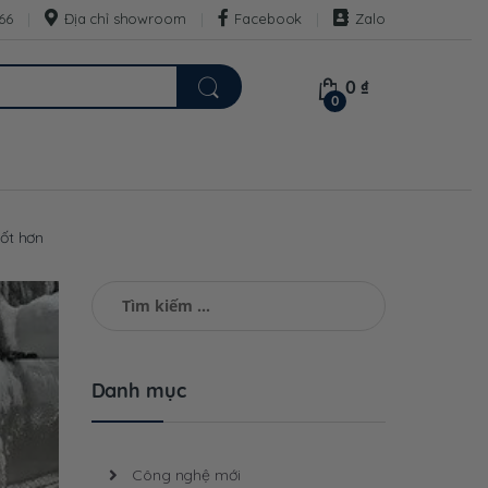
66
Địa chỉ showroom
Facebook
Zalo
0
₫
0
tốt hơn
Tìm
kiếm
cho:
Danh mục
Công nghệ mới