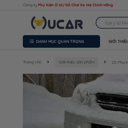
Skip
Skip
Công ty
Phụ Kiện Ô tô/ Đồ Chơi Xe Hơi Chính Hãng
to
to
navigation
content
Search
for:
DANH MỤC QUAN TRỌNG
GIỚI THIỆ
Trang chủ
Giới thiệu sản phẩm
20 Phụ ki