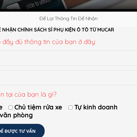
Để Lại Thông Tin Để Nhận
Ể NHẬN CHÍNH SÁCH SỈ PHỤ KIỆN Ô TÔ TỪ MUCAR
p đầy đủ thông tin của bạn ở đây:
n tại của bạn là gì?
Phone 6s bên trong một nắp
OtterBox
, mặc dù độ dày của OtterBox vượ
e
Chủ tiệm rửa xe
Tự kinh doanh
hai cạnh để đảm bảo chúng ôm chặt hộp OtterBox.
 văn phòng
n ô tô không thể thiếu