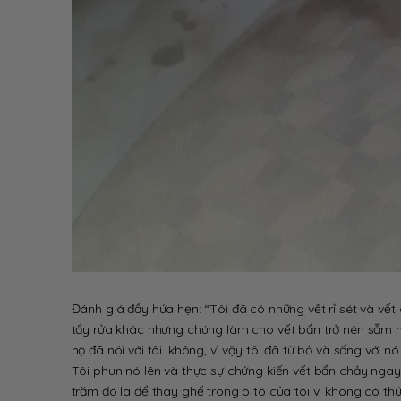
Đánh giá đầy hứa hẹn: “Tôi đã có những vết rỉ sét và vết
tẩy rửa khác nhưng chúng làm cho vết bẩn trở nên sẫm m
họ đã nói với tôi. không, vì vậy tôi đã từ bỏ và sống với 
Tôi phun nó lên và thực sự chứng kiến ​​vết bẩn chảy ngay
trăm đô la để thay ghế trong ô tô của tôi vì không có thứ