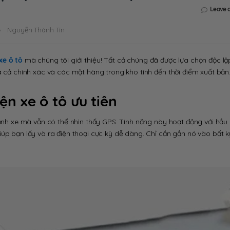
Leave 
Nguyễn Thành Tín
xe ô tô
mà chúng tôi giới thiệu! Tất cả chúng đã được lựa chọn độc lậ
á cả chính xác và các mặt hàng trong kho tính đến thời điểm xuất bản
iện xe ô tô ưu tiên
bánh xe mà vẫn có thể nhìn thấy GPS. Tính năng này hoạt động với hầu
úp bạn lấy và ra điện thoại cực kỳ dễ dàng. Chỉ cần gắn nó vào bất k