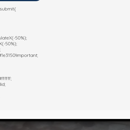
ại bỏ những vết bẩn mà bạn nghĩ mãi mãi chỉ là một
phụ kiện ô tô cần
-submit{
 màu nào có thể được làm ẩm một cách an toàn bằng nước – có thể ba
slateX(-50%);
X(-50%);
;
1e3150!important;
fffff;
id;
;