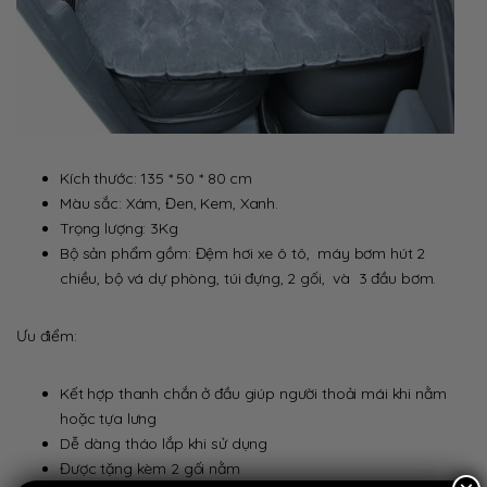
Kích thước: 135 * 50 * 80 cm
Màu sắc: Xám, Đen, Kem, Xanh.
Trọng lượng: 3Kg
Bộ sản phẩm gồm: Đệm hơi xe ô tô, máy bơm hút 2
chiều, bộ vá dự phòng, túi đựng, 2 gối, và 3 đầu bơm.
Ưu điểm:
Kết hợp thanh chắn ở đầu giúp người thoải mái khi nằm
hoặc tựa lưng
Dễ dàng tháo lắp khi sử dụng
Được tặng kèm 2 gối nằm