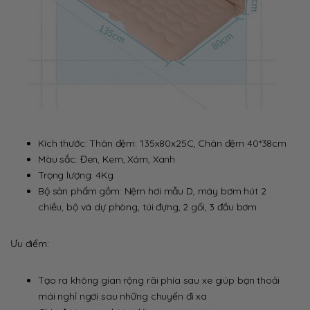
Kích thước: Thân đệm: 135x80x25C, Chân đệm 40*38cm
Màu sắc: Đen, Kem, Xám, Xanh
Trọng lượng: 4Kg
Bộ sản phẩm gồm: Nệm hơi mẫu D, máy bơm hút 2
chiều, bộ vá dự phòng, túi đựng, 2 gối, 3 đầu bơm
Ưu điểm:
Tạo ra không gian rộng rãi phía sau xe giúp bạn thoải
mái nghỉ ngơi sau những chuyến đi xa