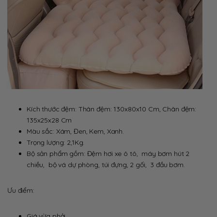
Kích thước đệm: Thân đệm: 130x80x10 Cm, Chân đệm:
135x25x28 Cm
Màu sắc: Xám, Đen, Kem, Xanh.
Trọng lượng: 2,1Kg.
Bộ sản phẩm gồm: Đệm hơi xe ô tô, máy bơm hút 2
chiều, bộ vá dự phòng, túi đựng, 2 gối, 3 đầu bơm.
Ưu điểm:
Giá vừa phải