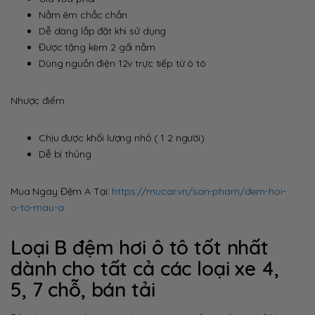
Nằm êm chắc chắn
Dễ dàng lắp đặt khi sử dụng
Được tặng kèm 2 gối nằm
Dùng nguồn điện 12v trực tiếp từ ô tô
Nhược điểm
Chịu được khối lượng nhỏ ( 1 2 người)
Dễ bị thủng
Mua Ngay Đệm A Tại:
https://mucar.vn/san-pham/dem-hoi-
o-to-mau-a
Loại B đệm hơi ô tô tốt nhất
dành cho tất cả các loại xe 4,
5, 7 chỗ, bán tải