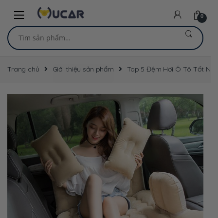
Skip
Skip
to
to
0
navigation
content
Tìm
kiếm:
Trang chủ
Giới thiệu sản phẩm
Top 5 Đệm Hơi Ô Tô Tốt Nh