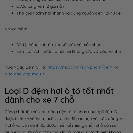
Được tặng kèm 2 gối nằm
Thời gian bơm hơi nhanh và dùng nguồn điện 12v từ xe
Nhược điểm
Dễ bị thủng khi tiếp xúc với các vật sắc nhọn
Nệm có kích thước to nên sẽ không vừa với các xe nhỏ
Mua Ngay Đệm C Tại:
https://mucar.vn/san-pham/dem-hoi-
o-to-cao-cap-mau-c
Loại D đệm hơi ô tô tốt nhất
dành cho xe 7 chỗ
Cùng chất liệu với các dòng đệm ô tô khác nhưng ở đệm D
được thiết kế với kích thước to hơn để phù hợp với các dòng xe
7 chỗ và bên cạnh đó được thiết kế miếng chắn chỗ cần số
giúp em người nằm cảm thấy thoải mái giúp tách biệt không