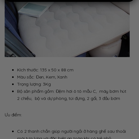
Kích thước: 135 x 50 x 88 cm
Màu sắc: Đen, Kem, Xanh
Trọng lượng: 3Kg
Bộ sản phẩm gồm: Đệm hơi ô tô mẫu C, máy bơm hút
2 chiều, bộ vá dự phòng, túi đựng, 2 gối, 3 đầu bơm
Ưu điểm:
Có 2 thanh chắn giúp người ngồi ở hàng ghế sau thoải
mái tựa lưng và đặc biệt an toàn khi có trẻ nhỏ