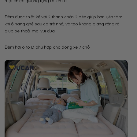
một chiếc giường rộng rãi êm ái.
Đệm được thiết kế với 2 thanh chắn 2 bên giúp bạn yên tâm
khi ở hàng ghế sau có trẻ nhỏ, và tạo không giang rộng rãi
giúp bé thoải mái vui đùa.
Đệm hơi ô tô D phù hợp cho dòng xe 7 chỗ