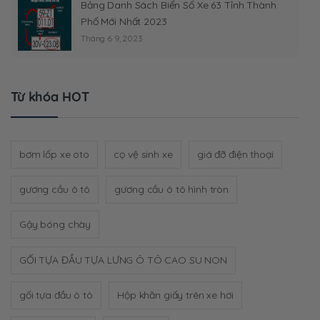
Bảng Danh Sách Biển Số Xe 63 Tỉnh Thành
Phố Mới Nhất 2023
Tháng 6 9, 2023
Từ khóa HOT
bơm lốp xe oto
cọ vệ sinh xe
giá đỡ điện thoại
gương cầu ô tô
gương cầu ô tô hình tròn
Gậy bóng chày
GỐI TỰA ĐẦU TỰA LƯNG Ô TÔ CAO SU NON
gối tựa đầu ô tô
Hộp khăn giấy trên xe hơi