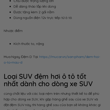
Chịu được trọng lượng lớn
Dễ dàng tháo lắp khi dùng
Được tặng kèm 2 gối nằm
Dùng nguồn điện 12v trực tiếp từ ô tô
Nhược điểm
Kích thước to, nặng
Mua Ngay Đệm D Tại:
https://mucar.vn/san-pham/dem-hoi-
o-to-mau-d
Loại SUV đệm hơi ô tô tốt
nhất dành cho dòng xe SUV
cùng chất liệu với các loại nệm trên nhưng thiết kế to để phù
hợp cho dòng xe SUV, khi gập hàng ghế sau của xe SUV và
đặt đệm SUV này thì hàng ghế sau của bạn sẽ không khác gì