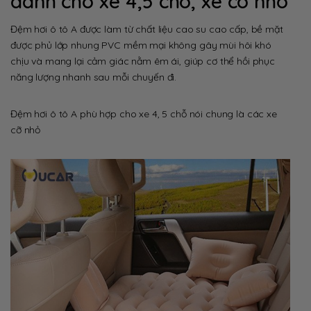
dành cho xe 4,5 chỗ, xe cỡ nhỏ
Đệm hơi ô tô A được làm từ chất liệu cao su cao cấp, bề mặt
được phủ lớp nhung PVC mềm mại không gây mùi hôi khó
chịu và mang lại cảm giác nằm êm ái, giúp cơ thể hồi phục
năng lượng nhanh sau mỗi chuyến đi.
Đệm hơi ô tô A phù hợp cho xe 4, 5 chỗ nói chung là các xe
cỡ nhỏ