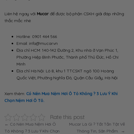
Liên hệ ngay với
Mucar
để được bộ phận CSKH giải đáp những
thắc mắc nhé
Hotline: 0901 464 566
Email: info@mucar.vn
Địa chỉ HCM: 140-142 Đường 2, Khu nhà ở Vạn Phúc 1,
Phường Hiệp Bình Phước, Thành phố Thủ Đức, Hồ Chí
Minh
Địa chỉ Hà Nội: Lô 8, khu 1 TTCSKT ngõ 100 Hoàng
Quốc Việt, Phường Nghĩa Đô, Quận Cầu Giấy, Hà Nội
Xem thêm:
Có Nên Mua Nệm Hơi Ô Tô Không ? 3 Lưu Ý Khi
Chọn Nệm Hơi Ô Tô.
Rate this post
Điều
←
Có Nên Mua Nệm Hơi Ô
Mucar Là Gì ? Tất Tần Tật Về
Tô Không ? 3 Lưu Ý Khi Chọn
Thông Tin, Sản Phẩm.
→