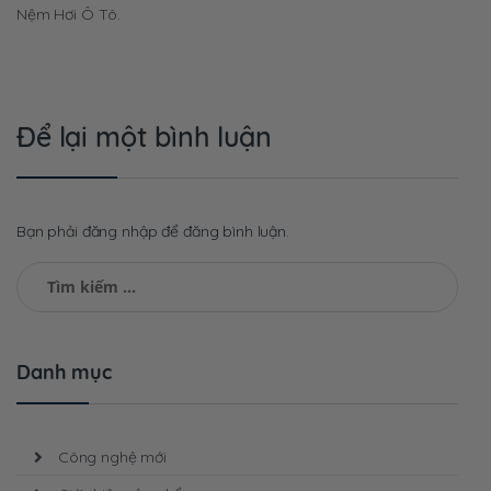
hướng
Nệm Hơi Ô Tô.
bài
viết
Để lại một bình luận
Bạn phải đăng nhập để đăng bình luận.
Tìm
kiếm
cho:
Danh mục
Công nghệ mới