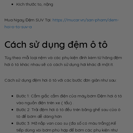
Kích thước to, nặng
Mua Ngay Đệm SUV Tại:
https://mucar.vn/san-pham/dem-
hoi-o-to-suv-a
Cách sử dụng đệm ô tô
Tùy theo mỗi loại nệm và các phụ kiện đính kèm từ hãng đệm
hơi ô tô khác nhau sẽ có cách sử dụng hơi khác đi một ít.
Cách sử dụng đệm hơi ô tô với các bước đơn giản như sau:
Bước 1: Cắm giắc cắm điện của máy bơm Đệm hơi ô tô
vào nguồn điện trên xe ( tẩu) .
Bước 2: Trải đệm hơi ô tô đều trên băng ghế sau của ô
tô để bơm dễ dàng hơn
Bước 3: Mở nắp van cao su (đa số có màu trắng).Kế
tiếp dùng vòi bơm phù hợp để bơm các phụ kiện như