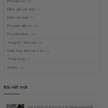
Phụ kiện xe
(115)
Đệm, gối các loại
(17)
Nệm các loại
(12)
Phụ kiện điện tử
(26)
Phụ kiện khác
(59)
Trang trí – khử mùi
(48)
Nước hoa, khử mùi ô tô
(26)
Trang trí xe
(21)
Xả kho
(20)
Bài viết mới
Top 5 bình xịt khử mùi ô tô đáng mua nhất