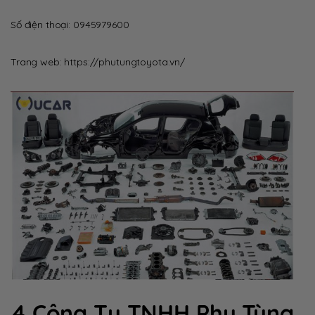
Số điện thoại:
0945979600
Trang web:
https://phutungtoyota.vn/
4.Công Ty TNHH Phụ Tùng