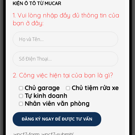
KIỆN Ô TÔ TỪ MUCAR
1. Vui lòng nhập đầy đủ thông tin của
Website: phutungototphcm.vn
bạn ở đây:
2. Công việc hiện tại của bạn là gì?
Chủ garage
Chủ tiệm rửa xe
Tự kinh doanh
7.Ô Tô Xuyên Việt
Nhân viên văn phòng
Đây là địa chỉ cung cấp đa dạng các loại phụ tùng xe hơi từ
nhiều hãng nổi tiếng như: Mercedes, Toyota, Suzuki, BMW,
Isuzu, Honda,…
.wpcf7-form .wpcf7-submit{