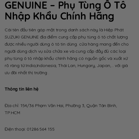
GENUINE – Phụ Tùng Ô Tô
Nhập Khẩu Chính Hãng
Cái tên đầu tiên góp mặt trong danh sách này là Hiệp Phát
SUZUKI GENUINE địa điểm cung cấp phụ tùng ô tô chất lượng
được nhiều người dùng ô tô tin dùng. cửa hàng mang đến cho
người dùng dịch vụ sửa chữa xe và cung cấp đầy đủ các loại
phụ tùng ô tô nhập khẩu chính hãng có nguồn gốc và xuất xứ
rõ ràng từ India,Indonesia, Thái Lan, Hungary, Japan,… với giá
ưu đãi nhất thị trường .
Thông tin liên hệ
Địa chỉ: 154/36 Phạm Văn Hai, Phường 3, Quận Tân Bình,
TP.HCM
Điện thoại: 01286 564 155