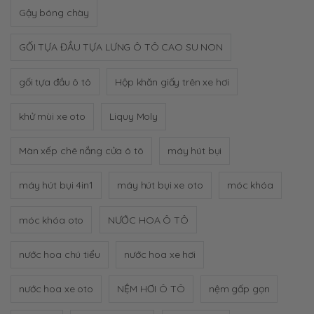
Gậy bóng chày
GỐI TỰA ĐẦU TỰA LƯNG Ô TÔ CAO SU NON
gối tựa đầu ô tô
Hộp khăn giấy trên xe hơi
khử mùi xe oto
Liquy Moly
Màn xếp chê nắng cửa ô tô
máy hút bụi
máy hút bụi 4in1
máy hút bụi xe oto
móc khóa
móc khóa oto
NƯỚC HOA Ô TÔ
nước hoa chú tiểu
nước hoa xe hơi
nước hoa xe oto
NỆM HƠI Ô TÔ
nệm gấp gọn