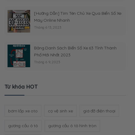
[Hướng Dẫn] Tìm Tên Chủ Xe Qua Biển Số Xe
Máy Online Nhanh
Tháng 6 13, 2023
Bảng Danh Sách Biển Số Xe 63 Tỉnh Thành
Phố Mới Nhất 2023
Tháng 6 9, 2023
Từ khóa HOT
bơm lốp xe oto
cọ vệ sinh xe
giá đỡ điện thoại
gương cầu ô tô
gương cầu ô tô hình tròn