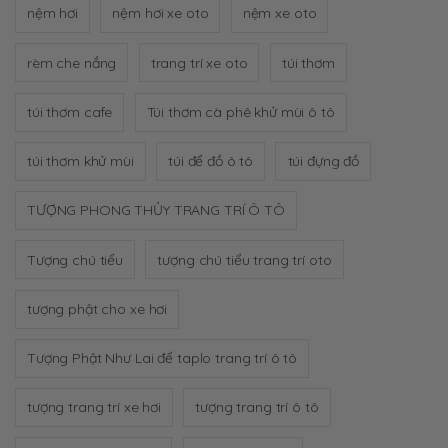
nệm hơi
nệm hơi xe oto
nệm xe oto
rèm che nắng
trang trí xe oto
túi thơm
túi thơm cafe
Túi thơm cà phê khử mùi ô tô
túi thơm khử mùi
túi để đồ ô tô
túi đựng đồ
TƯỢNG PHONG THỦY TRANG TRÍ Ô TÔ
Tượng chú tiểu
tượng chú tiểu trang trí oto
tượng phật cho xe hơi
Tượng Phật Như Lai để taplo trang trí ô tô
tượng trang trí xe hơi
tượng trang trí ô tô