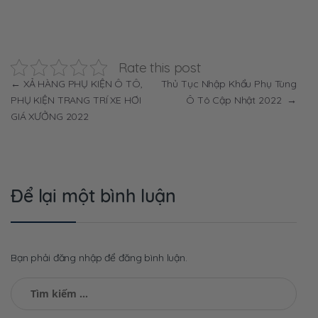
Rate this post
Điều
←
XẢ HÀNG PHỤ KIỆN Ô TÔ,
Thủ Tục Nhập Khẩu Phụ Tùng
PHỤ KIỆN TRANG TRÍ XE HƠI
Ô Tô Cập Nhật 2022
→
hướng
GIÁ XƯỞNG 2022
bài
viết
Để lại một bình luận
Bạn phải đăng nhập để đăng bình luận.
Tìm
kiếm
cho: