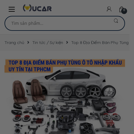
Skip
Skip
to
to
0
navigation
content
Tìm
kiếm:
Trang chủ
Tin tức / Sự kiện
Top 8 Địa Điểm Bán Phụ Tùng Ô