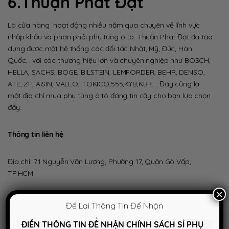
6.Thuận Phát Đạt
Là cửa hàng hoạt động nhiều năm qua chuyên về lĩnh vực
nhập khẩu và phân phối phụ tùng ô tô. Thuận Phát Đạt đã tạo
dựng được một hệ thống các đối tác Nhật, Mỹ, Đức, Hàn
Quốc… với các thương hiệu lớn và chuyên nghiệp như BOSCH,
HELLA, SACHS, BOGE, BILSTEIN, LEMFORDER, BEHR, DENSO,
ATE, ZF, AISIN, VALEO, TOKICO,555,KYB,KBR…..Đây cũng là
một địa chỉ mua phụ tùng ô tô đáng tin cậy cho bạn lựa chọn
đấy.
Thông tin liên hệ
Địa chỉ: 71 Nguyễn Văn Lượng, Phường 17, Quận Gò Vấp,
TP.HCM
×
Địa chỉ 2: 785 Hồng Bàng , Phường 6 , Quận 6 , TP.HCM
Để Lại Thông Tin Để Nhận
ĐIỀN THÔNG TIN ĐỂ NHẬN CHÍNH SÁCH SỈ PHỤ
Điện thoại: 0903 652 112