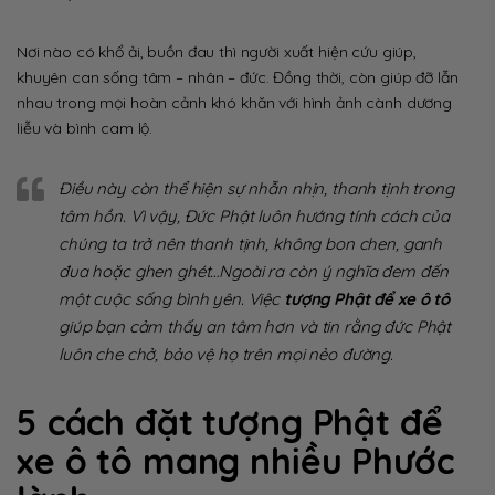
Nơi nào có khổ ải, buồn đau thì người xuất hiện cứu giúp,
khuyên can sống tâm – nhân – đức. Đồng thời, còn giúp đỡ lẫn
nhau trong mọi hoàn cảnh khó khăn với hình ảnh cành dương
liễu và bình cam lộ.
Điều này còn thể hiện sự nhẫn nhịn, thanh tịnh trong
tâm hồn. Vì vậy, Đức Phật luôn hướng tính cách của
chúng ta trở nên thanh tịnh, không bon chen, ganh
đua hoặc ghen ghét…Ngoài ra còn ý nghĩa đem đến
một cuộc sống bình yên.
Việc
tượng Phật để xe ô tô
giúp bạn cảm thấy an tâm hơn và tin rằng đức Phật
luôn che chở, bảo vệ họ trên mọi nẻo đường.
5 cách đặt tượng Phật để
xe ô tô mang nhiều Phước