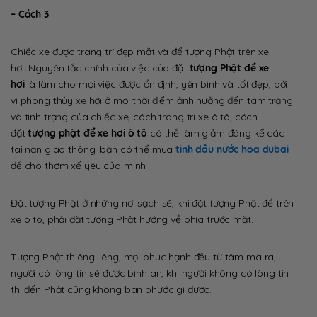
– Cách 3
Chiếc xe được trang trí đẹp mắt và để tượng Phật trên xe
hơi
.
Nguyên tắc chính của việc của đặt
tượng Phật để xe
hơi
là làm cho mọi việc được ổn định, yên bình và tốt đẹp, bởi
vì phong thủy xe hơi ở mọi thời điểm ảnh hưởng đến tâm trạng
và tình trạng của chiếc xe, cách trang trí xe ô tô, cách
đặt
tượng phật để xe hơi ô tô
có thể làm giảm đáng kể các
tai nạn giao thông. bạn có thể mua
tinh dầu nước hoa dubai
để cho thơm xế yêu của mình
Đặt tượng Phật ở những nơi sạch sẽ, khi đặt tượng Phật để trên
xe ô tô, phải đặt tượng Phật hướng về phía trước mặt.
Tượng Phật thiêng liêng, mọi phúc hạnh đều từ tâm mà ra,
người có lòng tin sẽ được bình an, khi người không có lòng tin
thì đến Phật cũng không ban phước gì được.