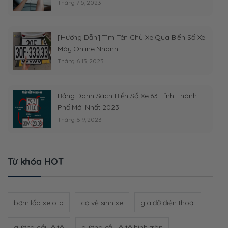
Tháng 7 5, 2023
[Hướng Dẫn] Tìm Tên Chủ Xe Qua Biển Số Xe
Máy Online Nhanh
Tháng 6 13, 2023
Bảng Danh Sách Biển Số Xe 63 Tỉnh Thành
Phố Mới Nhất 2023
Tháng 6 9, 2023
Từ khóa HOT
bơm lốp xe oto
cọ vệ sinh xe
giá đỡ điện thoại
gương cầu ô tô
gương cầu ô tô hình tròn