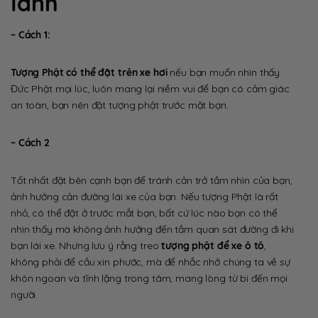
lành
– Cách 1:
Tượng Phật có thể đặt trên xe hơi
nếu bạn muốn nhìn thấy
Đức Phật mọi lúc, luôn mang lại niềm vui để bạn có cảm giác
an toàn, bạn nên đặt tượng phật trước mặt bạn.
– Cách 2
Tốt nhất đặt bên cạnh bạn để tránh cản trở tầm nhìn của bạn,
ảnh hưởng cản đường lái xe của bạn. Nếu tượng Phật là rất
nhỏ, có thể đặt ở trước mắt bạn, bất cứ lúc nào bạn có thể
nhìn thấy mà không ảnh hưởng đến tầm quan sát đường đi khi
bạn lái xe. Nhưng lưu ý rằng treo
tượng phật để xe ô tô
,
không phải để cầu xin phước, mà để nhắc nhở chúng ta về sự
khôn ngoan và tĩnh lặng trong tâm, mang lòng từ bi đến mọi
người.