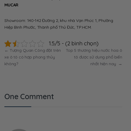
MUCAR
Showroom: 140-142 Đường 2, khu nhà Vạn Phúc 1, Phường
Hiệp Bình Phước, Thành phố Thủ Đức, TP.HCM.
1.5/5 - (2 bình chọn)
Điều
←
Tượng Quan Công đặt trên
Top 5 thương hiệu nước hoa ô
xe ô tô có hợp phong thủy
tô được sử dụng phổ biến
hướng
không?
nhất hiện nay
→
bài
viết
One Comment