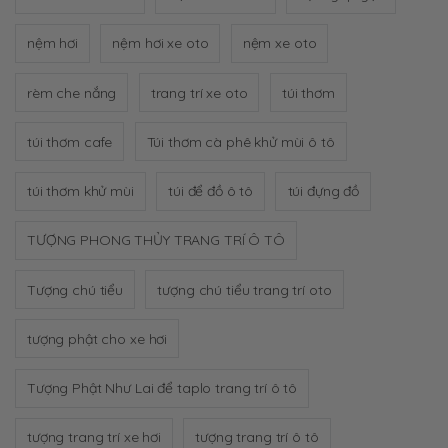
nệm hơi
nệm hơi xe oto
nệm xe oto
rèm che nắng
trang trí xe oto
túi thơm
túi thơm cafe
Túi thơm cà phê khử mùi ô tô
túi thơm khử mùi
túi để đồ ô tô
túi đựng đồ
TƯỢNG PHONG THỦY TRANG TRÍ Ô TÔ
Tượng chú tiểu
tượng chú tiểu trang trí oto
tượng phật cho xe hơi
Tượng Phật Như Lai để taplo trang trí ô tô
tượng trang trí xe hơi
tượng trang trí ô tô