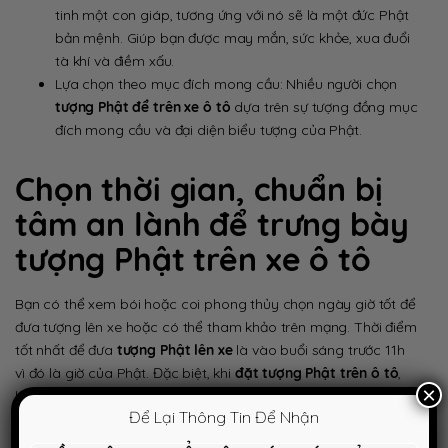
tinh một con giáp, tương ứng với nó sẽ là một đức Phật
bản mệnh. Giúp bạn được may mắn, sức khỏe, xua đuổi
tà khí và điềm xấu.
Lựa chọn theo mục đích mong cầu: Nhiều người chọn
tượng Phật để trên xe ô tô
dựa trên sự tượng đồng mục
đích mong cầu và đại diện biểu tượng của Phật.
Chọn thời gian, chuẩn bị
tâm an lành để trưng bày
tượng Phật trên xe ô tô
Bạn có thể xem bói hoặc coi phong thủy chọn ngày giờ tốt để
đưa tượng lên xe hoặc có thể tham khảo trên mạng. Thời điểm
tốt nhất để đưa
tượng Phật lên xe
là vào buổi sáng trước 11h
vì đó là giờ của Phật. Đặc biệt, khi
đặt tượng Phật trên ô tô
,
×
hãy thành tâm và niệm để ngài phù hộ gia chủ trên mỗi hành
Để Lại Thông Tin Để Nhận
trình.