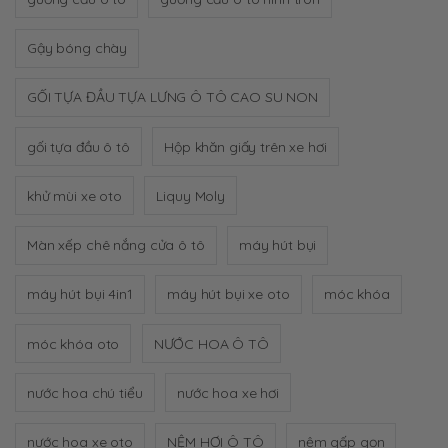
Gậy bóng chày
GỐI TỰA ĐẦU TỰA LƯNG Ô TÔ CAO SU NON
gối tựa đầu ô tô
Hộp khăn giấy trên xe hơi
khử mùi xe oto
Liquy Moly
Màn xếp chê nắng cửa ô tô
máy hút bụi
máy hút bụi 4in1
máy hút bụi xe oto
móc khóa
móc khóa oto
NƯỚC HOA Ô TÔ
nước hoa chú tiểu
nước hoa xe hơi
nước hoa xe oto
NỆM HƠI Ô TÔ
nệm gấp gọn