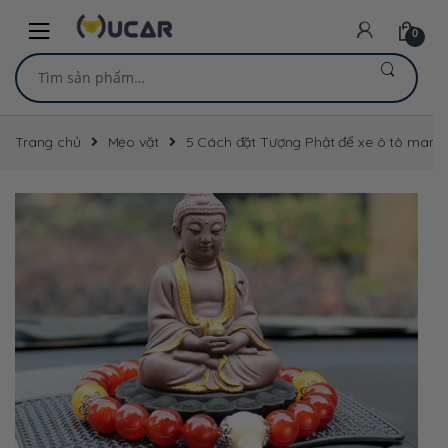
Skip
Skip
to
to
0
navigation
content
Tìm
kiếm:
Trang chủ
Mẹo vặt
5 Cách đặt Tượng Phật để xe ô tô mang