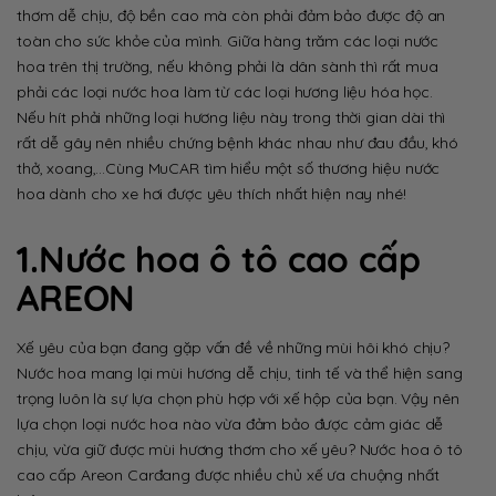
thơm dễ chịu, độ bền cao mà còn phải đảm bảo được độ an
toàn cho sức khỏe của mình. Giữa hàng trăm các loại nước
hoa trên thị trường, nếu không phải là dân sành thì rất mua
phải các loại nước hoa làm từ các loại hương liệu hóa học.
Nếu hít phải những loại hương liệu này trong thời gian dài thì
rất dễ gây nên nhiều chứng bệnh khác nhau như đau đầu, khó
thở, xoang,…Cùng MuCAR tìm hiểu một số thương hiệu nước
hoa dành cho xe hơi được yêu thích nhất hiện nay nhé!
1.Nước hoa ô tô cao cấp
AREON
Xế yêu của bạn đang gặp vấn đề về những mùi hôi khó chịu?
Nước hoa mang lại mùi hương dễ chịu, tinh tế và thể hiện sang
trọng luôn là sự lựa chọn phù hợp với xế hộp của bạn. Vậy nên
lựa chọn loại nước hoa nào vừa đảm bảo được cảm giác dễ
chịu, vừa giữ được mùi hương thơm cho xế yêu? Nước hoa ô tô
cao cấp Areon Carđang được nhiều chủ xế ưa chuộng nhất