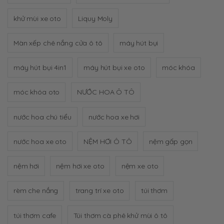
khử mùi xe oto
Liquy Moly
Màn xếp chê nắng cửa ô tô
máy hút bụi
máy hút bụi 4in1
máy hút bụi xe oto
móc khóa
móc khóa oto
NƯỚC HOA Ô TÔ
nước hoa chú tiểu
nước hoa xe hơi
nước hoa xe oto
NỆM HƠI Ô TÔ
nệm gấp gọn
nệm hơi
nệm hơi xe oto
nệm xe oto
rèm che nắng
trang trí xe oto
túi thơm
túi thơm cafe
Túi thơm cà phê khử mùi ô tô