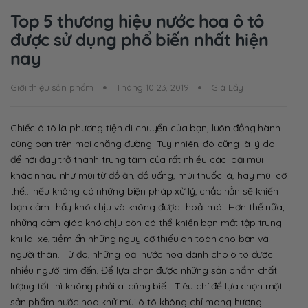
Top 5 thương hiệu nước hoa ô tô
được sử dụng phổ biến nhất hiện
nay
Giới thiệu sản phẩm
Tháng 10 23, 2019
Già Lầy
Chiếc ô tô là phương tiện di chuyển của bạn, luôn đồng hành
cùng bạn trên mọi chặng đường. Tuy nhiên, đó cũng là lý do
để nơi đây trở thành trung tâm của rất nhiều các loại mùi
khác nhau như mùi từ đồ ăn, đồ uống, mùi thuốc lá, hay mùi cơ
thể… nếu không có những biện pháp xử lý, chắc hẳn sẽ khiến
bạn cảm thấy khó chịu và không được thoải mái. Hơn thế nữa,
những cảm giác khó chịu còn có thể khiến bạn mất tập trung
khi lái xe, tiềm ẩn những nguy cơ thiếu an toàn cho bạn và
người thân. Từ đó, những loại nước hoa dành cho ô tô được
nhiều người tìm đến. Để lựa chọn được những sản phẩm chất
lượng tốt thì không phải ai cũng biết. Tiêu chí để lựa chọn một
sản phẩm nước hoa khử mùi ô tô không chỉ mang hương