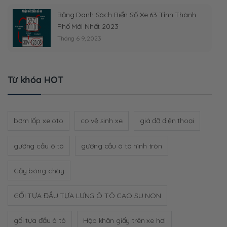
Bảng Danh Sách Biển Số Xe 63 Tỉnh Thành
Phố Mới Nhất 2023
Tháng 6 9, 2023
Từ khóa HOT
bơm lốp xe oto
cọ vệ sinh xe
giá đỡ điện thoại
gương cầu ô tô
gương cầu ô tô hình tròn
Gậy bóng chày
GỐI TỰA ĐẦU TỰA LƯNG Ô TÔ CAO SU NON
gối tựa đầu ô tô
Hộp khăn giấy trên xe hơi