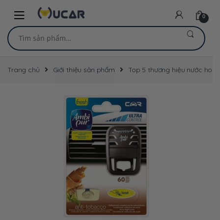
Skip
Skip
to
to
0
navigation
content
Tìm
kiếm:
Trang chủ
Giới thiệu sản phẩm
Top 5 thương hiệu nước hoa 