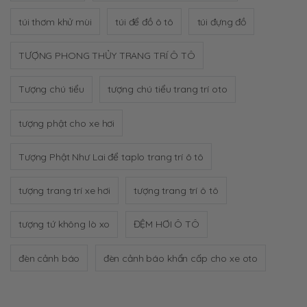
túi thơm khử mùi
túi để đồ ô tô
túi đựng đồ
TƯỢNG PHONG THỦY TRANG TRÍ Ô TÔ
Tượng chú tiểu
tượng chú tiểu trang trí oto
tượng phật cho xe hơi
Tượng Phật Như Lai để taplo trang trí ô tô
tượng trang trí xe hơi
tượng trang trí ô tô
tượng tứ không lò xo
ĐỆM HƠI Ô TÔ
đèn cảnh báo
đèn cảnh báo khẩn cấp cho xe oto