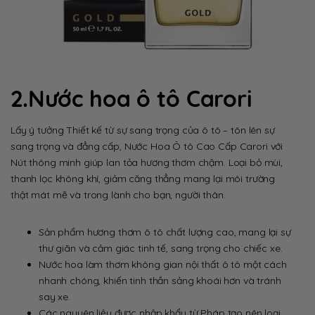
2.Nước hoa ô tô Carori
Lấy ý tưởng Thiết kế từ sự sang trọng của ô tô – tôn lên sự
sang trọng và đẳng cấp, Nước Hoa Ô tô Cao Cấp Carori với
Nút thông minh giúp lan tỏa hương thơm chậm. Loại bỏ mùi,
thanh lọc không khí, giảm căng thẳng mang lại môi trường
thật mát mẽ và trong lành cho bạn, người thân.
Sản phẩm hương thơm ô tô chất lượng cao, mang lại sự
thư giãn và cảm giác tinh tế, sang trọng cho chiếc xe.
Nước hoa làm thơm không gian nội thất ô tô một cách
nhanh chóng, khiến tinh thần sảng khoái hơn và tránh
say xe.
Các nguyên liệu được nhập khẩu từ Pháp tạo nên loại