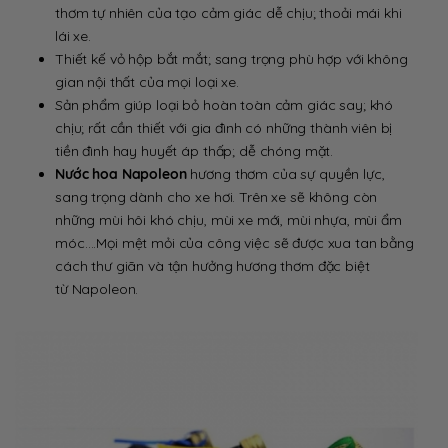
thơm tự nhiên của tạo cảm giác dễ chịu; thoải mái khi
lái xe.
Thiết kế vỏ hộp bắt mắt; sang trọng phù hợp với không
gian nội thất của mọi loại xe.
Sản phẩm giúp loại bỏ hoàn toàn cảm giác say; khó
chịu; rất cần thiết với gia đình có những thành viên bị
tiền đình hay huyết áp thấp; dễ chóng mặt.
Nước hoa Napoleon
hương thơm của sự quyền lực,
sang trọng dành cho xe hơi. Trên xe sẽ không còn
những mùi hôi khó chịu, mùi xe mới, mùi nhựa, mùi ẩm
móc….Mọi mệt mỏi của công việc sẽ được xua tan bằng
cách thư giãn và tận hưởng hương thơm đặc biệt
từ Napoleon.