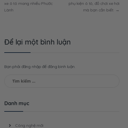
xe ô tô mang nhiều Phước
phụ kiện ô tô, đồ chơi xe hơi
hướng
Lành
mà bạn cần biết
→
bài
viết
Để lại một bình luận
Bạn phải đăng nhập để đăng bình luận.
Tìm
kiếm
cho:
Danh mục
Công nghệ mới