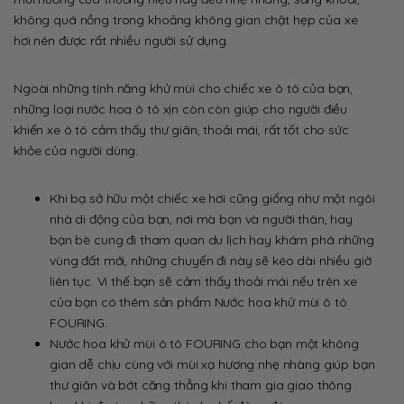
không quá nồng trong khoảng không gian chật hẹp của xe
hơi nên được rất nhiều người sử dụng.
Ngoài những tính năng khử mùi cho chiếc xe ô tô của bạn,
những loại nước hoa ô tô xịn còn còn giúp cho người điều
khiển xe ô tô cảm thấy thư giãn, thoải mái, rất tốt cho sức
khỏe của người dùng.
Khi bạ sở hữu một chiếc xe hơi cũng giống như một ngôi
nhà di động của bạn, nơi mà bạn và người thân, hay
bạn bè cung đi tham quan du lịch hay khám phá những
vùng đất mới, những chuyến đi này sẽ kéo dài nhiều giờ
liên tục. Vì thế bạn sẽ cảm thấy thoải mái nếu trên xe
của bạn có thêm sản phẩm Nước hoa khử mùi ô tô
FOURING.
Nước hoa khử mùi ô tô FOURING cho bạn một không
gian dễ chịu cùng với mùi xạ hương nhẹ nhàng giúp bạn
thư giãn và bớt căng thẳng khi tham gia giao thông