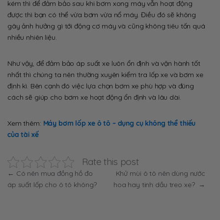
kém thì để đảm bảo sau khi bơm xong máy vẫn hoạt động
được thì bạn có thể vừa bơm vừa nổ máy. Điều đó sẽ không
gây ảnh hưởng gì tới động cơ máy và cũng không tiêu tốn quá
nhiều nhiên liệu.
Như vậy, để đảm bảo áp suất xe luôn ổn định và vận hành tốt
nhất thì chúng ta nên thường xuyên kiểm tra lốp xe và bơm xe
định kì. Bên cạnh đó việc lựa chọn bơm xe phù hợp và đúng
cách sẽ giúp cho bơm xe hoạt động ổn định và lâu dài.
Xem thêm:
Máy bơm lốp xe ô tô – dụng cụ không thể thiếu
của tài xế
Rate this post
Điều
←
Có nên mua đồng hồ đo
Khử mùi ô tô nên dùng nước
áp suất lốp cho ô tô không?
hoa hay tinh dầu treo xe?
→
hướng
bài