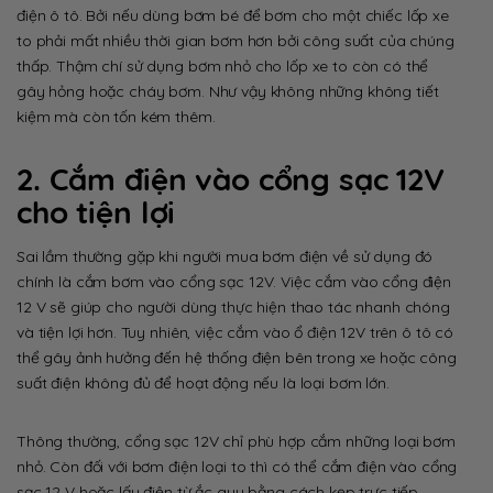
điện ô tô. Bởi nếu dùng bơm bé để bơm cho một chiếc lốp xe
to phải mất nhiều thời gian bơm hơn bởi công suất của chúng
thấp. Thậm chí sử dụng bơm nhỏ cho lốp xe to còn có thể
gây hỏng hoặc cháy bơm. Như vậy không những không tiết
kiệm mà còn tốn kém thêm.
2. Cắm điện vào cổng sạc 12V
cho tiện lợi
Sai lầm thường gặp khi người mua bơm điện về sử dụng đó
chính là cắm bơm vào cổng sạc 12V. Việc cắm vào cổng điện
12 V sẽ giúp cho người dùng thực hiện thao tác nhanh chóng
và tiện lợi hơn. Tuy nhiên, việc cắm vào ổ điện 12V trên ô tô có
thể gây ảnh hưởng đến hệ thống điện bên trong xe hoặc công
suất điện không đủ để hoạt động nếu là loại bơm lớn.
Thông thường, cổng sạc 12V chỉ phù hợp cắm những loại bơm
nhỏ. Còn đối với bơm điện loại to thì có thể cắm điện vào cổng
sạc 12 V hoặc lấy điện từ ắc quy bằng cách kẹp trực tiếp.