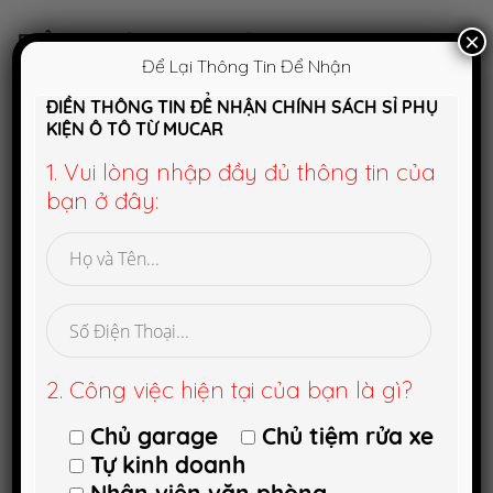
viết
Để lại một bình luận
×
Để Lại Thông Tin Để Nhận
ĐIỀN THÔNG TIN ĐỂ NHẬN CHÍNH SÁCH SỈ PHỤ
KIỆN Ô TÔ TỪ MUCAR
Bạn phải đăng nhập để đăng bình luận.
1. Vui lòng nhập đầy đủ thông tin của
Tìm
bạn ở đây:
kiếm
cho:
Danh mục
Công nghệ mới
2. Công việc hiện tại của bạn là gì?
Giới thiệu sản phẩm
Chủ garage
Chủ tiệm rửa xe
Mẹo vặt
Tự kinh doanh
Phong thủy