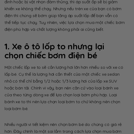
đinh hoặc bị vật nhọn đâm thủng, thì áp suất ốp sẽ bị giảm
khiến xe không thể chạy. Nhưng nếu trên xe của bạn có bơm
điện thì chúng sẽ bơm giúp tăng áp suất lốp để bạn vẫn có
thể tiếp tục chạy. Tuy nhiên, việc lựa chọn mua một chiếc bơm
điện phù hợp và chất lượng không phải ai cũng biết.
1. Xe ô tô lốp to nhưng lại
chọn chiếc bơm điện bé
Một chiếc lốp xe to sẽ cần lượng hơi lớn hơn nhiều so với xe có
lốp bé. Cụ thể là lượng hơi cần thiết của một chiếc xe sedan
nhỏ có thể chỉ bẳng 1/2 hoặc 1/3 lượng hơi của lốp xe SUV
hoặc bán tải. Chính vì vậy, bạn nên căn cứ vào loại bánh xe
của theo từng dòng xe để lựa chọn loại bơm phù hợp. Loại
bánh xe to thì nên lựa chọn loại bơm to chứ không nên chọn
loại bơm bé.
Nhiều người vì tiết kiệm nên chọn bơm bé do chúng có giá rẻ
hơn. Đây chính là một sai lầm trong cách lựa chọn mua bơm