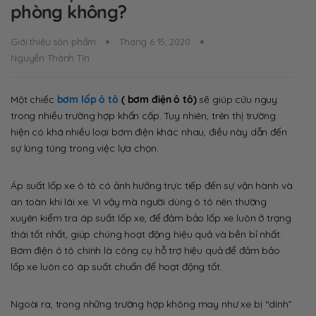
phòng không?
Giới thiệu sản phẩm
Tháng 6 15, 2020
Nguyễn Thành Tín
Một chiếc
bơm lốp ô tô
( bơm điện ô tô)
sẽ giúp cứu nguy
trong nhiều trường hợp khẩn cấp. Tuy nhiên, trên thị trường
hiện có khá nhiều loại bơm điện khác nhau, điều này dẫn đến
sự lúng túng trong việc lựa chọn.
Áp suất lốp xe ô tô có ảnh hưởng trực tiếp đến sự vận hành và
an toàn khi lái xe. Vì vậy mà người dùng ô tô nên thường
xuyên kiểm tra áp suất lốp xe, để đảm bảo lốp xe luôn ở trạng
thái tốt nhất, giúp chúng hoạt động hiệu quả và bền bỉ nhất.
Bơm điện ô tô chính là công cụ hỗ trợ hiệu quả để đảm bảo
lốp xe luôn có áp suất chuẩn để hoạt động tốt.
Ngoài ra, trong những trường hợp không may như xe bị “dính”