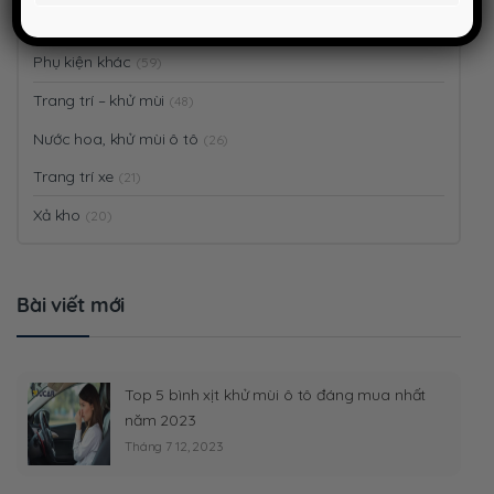
Phụ kiện điện tử
(26)
Phụ kiện khác
(59)
Trang trí – khử mùi
(48)
Nước hoa, khử mùi ô tô
(26)
Trang trí xe
(21)
Xả kho
(20)
Bài viết mới
Top 5 bình xịt khử mùi ô tô đáng mua nhất
năm 2023
Tháng 7 12, 2023