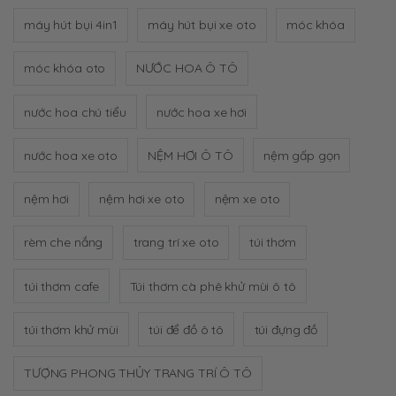
máy hút bụi 4in1
máy hút bụi xe oto
móc khóa
móc khóa oto
NƯỚC HOA Ô TÔ
nước hoa chú tiểu
nước hoa xe hơi
nước hoa xe oto
NỆM HƠI Ô TÔ
nệm gấp gọn
nệm hơi
nệm hơi xe oto
nệm xe oto
rèm che nắng
trang trí xe oto
túi thơm
túi thơm cafe
Túi thơm cà phê khử mùi ô tô
túi thơm khử mùi
túi để đồ ô tô
túi đựng đồ
TƯỢNG PHONG THỦY TRANG TRÍ Ô TÔ