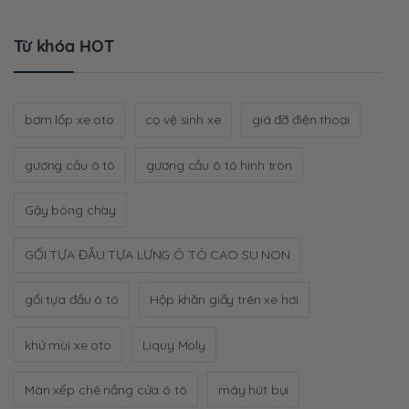
Từ khóa HOT
bơm lốp xe oto
cọ vệ sinh xe
giá đỡ điện thoại
gương cầu ô tô
gương cầu ô tô hình tròn
Gậy bóng chày
GỐI TỰA ĐẦU TỰA LƯNG Ô TÔ CAO SU NON
gối tựa đầu ô tô
Hộp khăn giấy trên xe hơi
khử mùi xe oto
Liquy Moly
Màn xếp chê nắng cửa ô tô
máy hút bụi