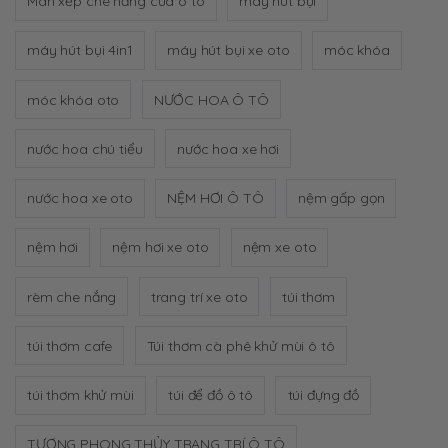
Màn xếp chê nắng cửa ô tô
máy hút bụi
máy hút bụi 4in1
máy hút bụi xe oto
móc khóa
móc khóa oto
NƯỚC HOA Ô TÔ
nước hoa chú tiểu
nước hoa xe hơi
nước hoa xe oto
NỆM HƠI Ô TÔ
nệm gấp gọn
nệm hơi
nệm hơi xe oto
nệm xe oto
rèm che nắng
trang trí xe oto
túi thơm
túi thơm cafe
Túi thơm cà phê khử mùi ô tô
túi thơm khử mùi
túi để đồ ô tô
túi đựng đồ
TƯỢNG PHONG THỦY TRANG TRÍ Ô TÔ