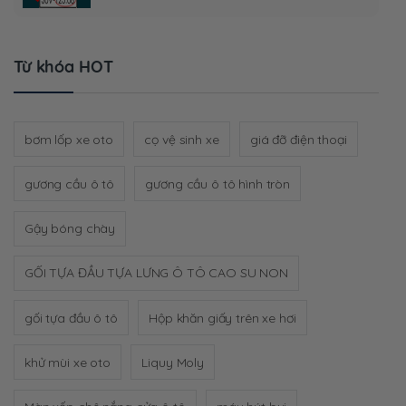
Từ khóa HOT
bơm lốp xe oto
cọ vệ sinh xe
giá đỡ điện thoại
gương cầu ô tô
gương cầu ô tô hình tròn
Gậy bóng chày
GỐI TỰA ĐẦU TỰA LƯNG Ô TÔ CAO SU NON
gối tựa đầu ô tô
Hộp khăn giấy trên xe hơi
khử mùi xe oto
Liquy Moly