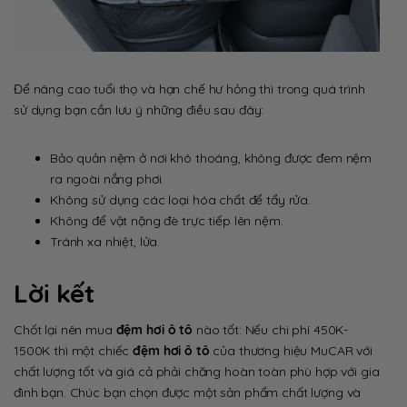
Để nâng cao tuổi thọ và hạn chế hư hỏng thì trong quá trình
sử dụng bạn cần lưu ý những điều sau đây:
Bảo quản nệm ở nơi khô thoáng, không được đem nệm
ra ngoài nắng phơi.
Không sử dụng các loại hóa chất để tẩy rửa.
Không để vật nặng đè trực tiếp lên nệm.
Tránh xa nhiệt, lửa.
Lời kết
Chốt lại nên mua
đệm hơi ô tô
nào tốt: Nếu chi phí 450K-
1500K thì một chiếc
đệm hơi ô tô
của thương hiệu MuCAR với
chất lượng tốt và giá cả phải chăng hoàn toàn phù hợp với gia
đình bạn. Chúc bạn chọn được một sản phẩm chất lượng và