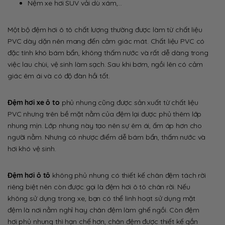
Nệm xe hơi SUV vải dù xám,…
Một bộ đệm hơi ô tô chất lượng thường được làm từ chất liệu
PVC dày dặn nên mang đến cảm giác mát. Chất liệu PVC có
đặc tính khó bám bẩn, không thấm nước và rất dễ dàng trong
việc lau chùi, vệ sinh làm sạch. Sau khi bơm, ngồi lên có cảm
giác êm ái và có độ đàn hồi tốt.
Đệm hơi xe ô to
phủ nhung cũng được sản xuất từ chất liệu
PVC nhưng trên bề mặt nằm của đệm lại được phủ thêm lớp
nhung mịn. Lớp nhung này tạo nên sự êm ái, ấm áp hơn cho
người nằm. Nhưng có nhược điểm dễ bám bẩn, thấm nước và
hơi khó vệ sinh.
Đệm hơi ô tô
không phủ nhung có thiết kế chân đệm tách rời
riêng biệt nên còn được gọi là đệm hơi ô tô chân rời. Nếu
không sử dụng trong xe, bạn có thể linh hoạt sử dụng mặt
đệm là nơi nằm nghỉ hay chân đệm làm ghế ngồi. Còn đệm
hơi phủ nhung thì hạn chế hơn, chân đệm được thiết kế gắn