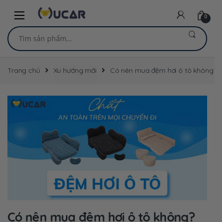
Skip
Skip
to
to
0
navigation
content
Tìm
kiếm:
Trang chủ
Xu hướng mới
Có nên mua đệm hơi ô tô không? S
Có nên mua đệm hơi ô tô không?