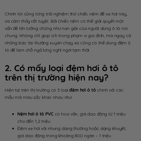
Chính tôi cũng từng trải nghiệm thử chiếc nệm để xe hơi này,
và cảm thấy rất tuyệt. Bởi chiếc nệm có thể giải quyết một
vấn đề lớn tưởng chừng như nan giải của người dùng ô tô nói
chung. Không chỉ giúp ích trong phạm vi gia đình, mà ngay cả
những bác tài thường xuyên chạy xa cũng có thể dùng đệm ô
tô để làm chỗ ngả lưng nghỉ ngơi tạm thời.
2. Có mấy loại đệm hơi ô tô
trên thị trường hiện nay?
Hiện tại trên thị trường có 3 loại
đệm hơi ô tô
chính với các
mẫu mã màu sắc khác nhau như:
Nệm hơi ô tô PVC
có hoa văn, giá dao động từ 1 triệu
cho đến 1,2 triệu.
Đệm xe hơi vải nhung dạng thường hoặc dạng khuyết,
giá dao động trong khoảng 800 ngàn – 1 triệu.