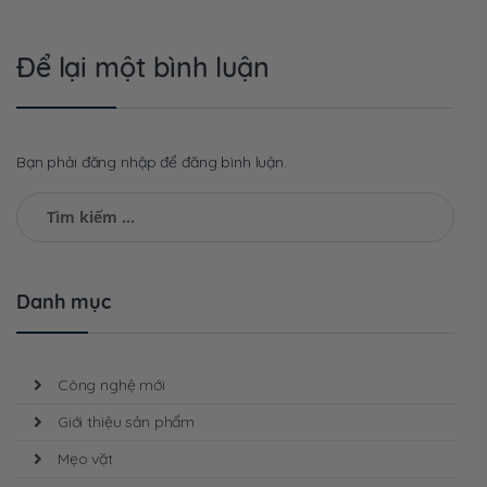
bài
viết
Để lại một bình luận
Bạn phải đăng nhập để đăng bình luận.
Tìm
kiếm
cho:
Danh mục
Công nghệ mới
Giới thiệu sản phẩm
Mẹo vặt