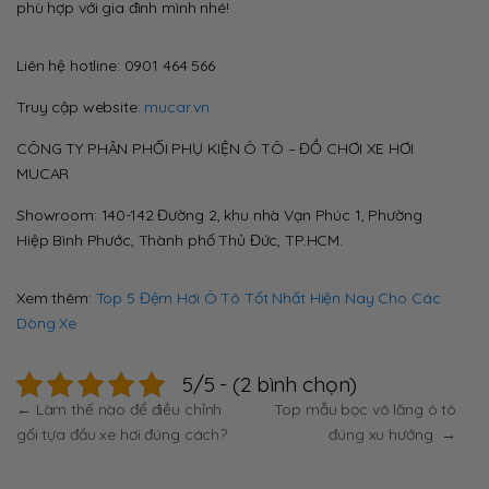
phù hợp với gia đình mình nhé!
Liên hệ hotline: 0901 464 566
Truy cập website:
mucar.vn
CÔNG TY PHÂN PHỐI PHỤ KIỆN Ô TÔ – ĐỒ CHƠI XE HƠI
MUCAR
Showroom: 140-142 Đường 2, khu nhà Vạn Phúc 1, Phường
Hiệp Bình Phước, Thành phố Thủ Đức, TP.HCM.
Xem thêm:
Top 5 Đệm Hơi Ô Tô Tốt Nhất Hiện Nay Cho Các
Dòng Xe
5/5 - (2 bình chọn)
Điều
←
Làm thế nào để điều chỉnh
Top mẫu bọc vô lăng ô tô
gối tựa đầu xe hơi đúng cách?
đúng xu hướng
→
hướng