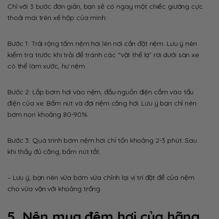
Chỉ với 3 bước đơn giản, bạn sẽ có ngay một chiếc giường cực
thoải mái trên xế hộp của mình:
Bước 1: Trải rộng tấm nệm hơi lên nơi cần đặt nệm. Lưu ý nên
kiểm tra trước khi trải để tránh các “vật thể lạ” rơi dưới sàn xe
có thể làm xước, hư nệm.
Bước 2: Lắp bơm hơi vào nệm, đầu nguồn điện cắm vào tẩu
điện của xe. Bấm nút và đợi nệm căng hơi. Lưu ý bạn chỉ nên
bơm non khoảng 80-90%.
Bước 3: Quá trình bơm nệm hơi chỉ tốn khoảng 2-3 phút. Sau
khi thấy đủ căng, bấm nút tắt.
– Lưu ý, bạn nên vừa bơm vừa chỉnh lại vị trí đặt để của nệm
cho vừa vặn với khoảng trống.
5. Nên mua đệm hơi của hãng