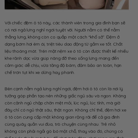
Với chiếc đệm ô tô này, các thành viên trong gia đình bạn sẽ
có nơi ngả lưng nghỉ ngơi tuyệt vời. Người nằm có thể nằm
thẳng lưng, không còn co quắp một cách “khổ sở”. Đệm ở
dạng bơm hơi êm ái, triệt tiêu dao động từ gầm xe tốt. Chất
liệu thoáng mát. Trên mặt nệm xe ô tô còn được thiết kế nhiều
khe rãnh dọc vừa giúp nâng đỡ theo sống lưng mang đến
cảm giác dễ chịu, vừa tăng độ bám, đảm bảo an toàn, hạn
chế trơn tụt khi xe dừng hay phanh.
Bên cạnh nằm ngả lưng nghỉ ngơi, đệm hơi ô tô còn là nơi lý
tưởng góp phần tạo nên những giấc ngủ sâu và ngon. Không
còn cảnh ngủ chập chờn mệt mỏi, lúc ngủ, lúc tỉnh, mà giờ
đây chỉ có ngủ thật sâu, thật ngon. Không chỉ thế, đệm hơi xe
ô tô còn cung cấp một không gian rộng rãi để cả gia đình
cùng quây quần vui đùa, trò chuyện cùng nhau. Trẻ nhỏ
không còn phải ngồi gò bó một chỗ, thay vào đó, chúng có