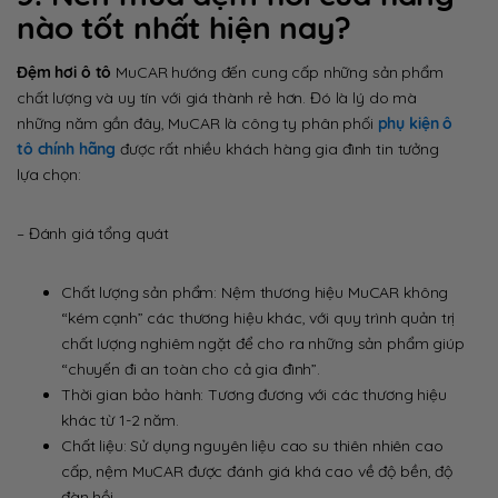
nào tốt nhất hiện nay?
Đệm hơi ô tô
MuCAR hướng đến cung cấp những sản phẩm
chất lượng và uy tín với giá thành rẻ hơn. Đó là lý do mà
những năm gần đây, MuCAR là công ty phân phối
phụ kiện ô
tô chính hãng
được rất nhiều khách hàng gia đình tin tưởng
lựa chọn:
– Đánh giá tổng quát
Chất lượng sản phẩm: Nệm thương hiệu MuCAR không
“kém cạnh” các thương hiệu khác, với quy trình quản trị
chất lượng nghiêm ngặt để cho ra những sản phẩm giúp
“chuyến đi an toàn cho cả gia đình”.
Thời gian bảo hành: Tương đương với các thương hiệu
khác từ 1-2 năm.
Chất liệu: Sử dụng nguyên liệu cao su thiên nhiên cao
cấp, nệm MuCAR được đánh giá khá cao về độ bền, độ
đàn hồi.