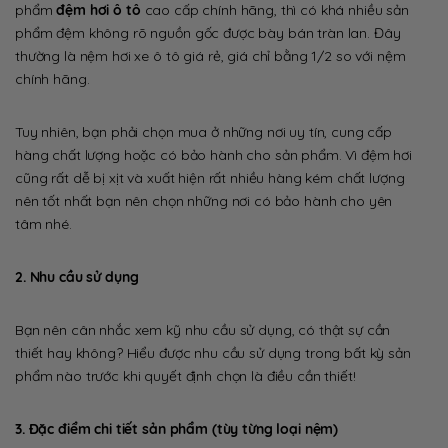
phẩm
đệm hơi ô tô
cao cấp chính hãng, thì có khá nhiều sản
phẩm đệm không rõ nguồn gốc được bày bán tràn lan. Đây
thường là nệm hơi xe ô tô giá rẻ, giá chỉ bằng 1/2 so với nệm
chính hãng.
Tuy nhiên, bạn phải chọn mua ở những nơi uy tín, cung cấp
hàng chất lượng hoặc có bảo hành cho sản phẩm. Vì đệm hơi
cũng rất dễ bị xịt và xuất hiện rất nhiều hàng kém chất lượng
nên tốt nhất bạn nên chọn những nơi có bảo hành cho yên
tâm nhé.
2. Nhu cầu sử dụng
Bạn nên cân nhắc xem kỹ nhu cầu sử dụng, có thật sự cần
thiết hay không? Hiểu được nhu cầu sử dụng trong bất kỳ sản
phẩm nào trước khi quyết định chọn là điều cần thiết!
3. Đặc điểm chi tiết sản phẩm (tùy từng loại nệm)