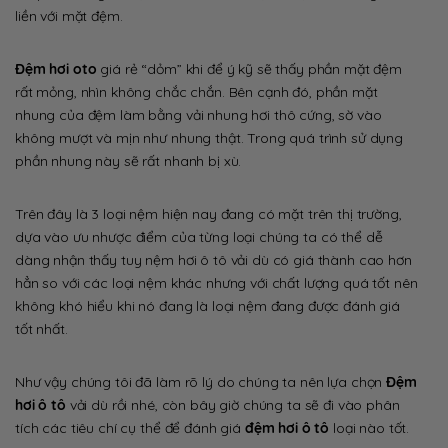
liền với mặt đệm.
Đệm hơi oto
giá rẻ “dỏm” khi để ý kỹ sẽ thấy phần mặt đệm
rất mỏng, nhìn không chắc chắn. Bên cạnh đó, phần mặt
nhung của đệm làm bằng vải nhung hơi thô cứng, sờ vào
không mượt và mịn như nhung thật. Trong quá trình sử dụng
phần nhung này sẽ rất nhanh bị xù.
Trên đây là 3 loại nệm hiện nay đang có mặt trên thị trường,
dựa vào ưu nhược điểm của từng loại chúng ta có thể dễ
dàng nhận thấy tuy nệm hơi ô tô vải dù có giá thành cao hơn
hẳn so với các loại nệm khác nhưng với chất lượng quá tốt nên
không khó hiểu khi nó đang là loại nệm đang được đánh giá
tốt nhất.
Như vậy chúng tôi đã làm rõ lý do chúng ta nên lựa chọn
Đệm
hơi ô tô
vải dù rồi nhé, còn bây giờ chúng ta sẽ đi vào phân
tích các tiêu chí cụ thể để đánh giá
đệm hơi ô tô
loại nào tốt.