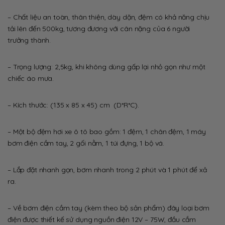
– Chất liệu an toàn, thân thiện, dày dặn, đệm có khả năng chịu
tải lên đến 500kg, tương đương với cân nặng của 6 người
trưởng thành.
– Trọng lượng: 2,5kg, khi không dùng gấp lại nhỏ gọn như một
chiếc áo mưa.
– Kích thước: (135 x 85 x 45) cm (D*R*C).
– Một bộ đệm hơi xe ô tô bao gồm: 1 đệm, 1 chân đệm, 1 máy
bơm điện cầm tay, 2 gối nằm, 1 túi đựng, 1 bộ vá.
– Lắp đặt nhanh gọn, bơm nhanh trong 2 phút và 1 phút để xả
ra.
– Về bơm điện cầm tay (kèm theo bộ sản phẩm) đây loại bơm
điện được thiết kế sử dụng nguồn điện 12V – 75W, đầu cắm