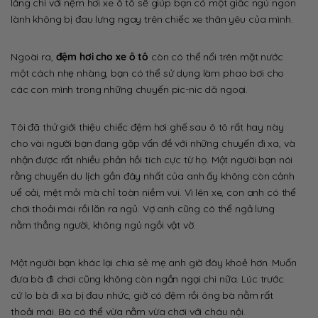
lắng chỉ với nệm hơi xe ô tô sẽ giúp bạn có một giấc ngủ ngon
lành không bị đau lưng ngay trên chiếc xe thân yêu của mình.
Ngoài ra,
đệm hơi cho xe ô tô
còn có thể nổi trên mặt nước
một cách nhẹ nhàng, bạn có thể sử dụng làm phao bơi cho
các con mình trong những chuyến pic-nic dã ngoại.
Tôi đã thử giới thiệu chiếc đệm hơi ghế sau ô tô rất hay này
cho vài người bạn đang gặp vấn đề với những chuyến đi xa, và
nhận được rất nhiều phản hồi tích cực từ họ. Một người bạn nói
rằng chuyến du lịch gần đây nhất của anh ấy không còn cảnh
uể oải, mệt mỏi mà chỉ toàn niềm vui. Vì lên xe, con anh có thể
chơi thoải mái rồi lăn ra ngủ. Vợ anh cũng có thể ngả lưng
nằm thẳng người, không ngủ ngồi vật vờ.
Một người bạn khác lại chia sẻ mẹ anh giờ đây khoẻ hơn. Muốn
đưa bà đi chơi cũng không còn ngần ngại chi nữa. Lúc trước
cứ lo bà đi xa bị đau nhức, giờ có đệm rồi ông bà nằm rất
thoải mái. Bà có thể vừa nằm vừa chơi với cháu nội.