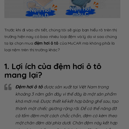
Trước khi đi vào chi tiết, chúng tôi sẽ giúp bạn hiểu rõ trên thị
trường hiện nay có bao nhiêu loại đệm và lý do vì sao chúng
ta lại chọn mua
đệm hơi ô tô
của MuCAR mà không phải là
loại nệm trên thị trường khác?
1. Lợi ích của đệm hơi ô tô
mang lại?
Đệm hơi ô tô
được sản xuất tại Việt Nam trong
khoảng 3 năm gần đây vì thế đây là một sản phẩm
khá mới mẻ. Được thiết kế kết hợp băng ghế sau, tạo
thành một chiếc giường rộng rãi. Để có thể nâng đỡ
cả tấm đệm một cách chắc chắn, đệm có kèm theo
một chân đệm dài phía dưới. Chân đệm này kết hợp