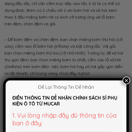
dạng đầu tẩu, chỉ cần cắm trực tiếp vào tẩu ô tô là có thể sử
dụng được. Bơm có 2 chiều với 2 vòi bơm hơi và xả hơi, kèm
theo 3 đầu miệng bơm rời có kích cỡ tương ứng với lỗ bơm
trên đệm, chân đệm và gối.
– Để bơm đệm và chân đệm, bạn chọn miệng bơm thứ hai (cỡ
vừa), cắm vào lỗ bơm hơi (Inflate) và bật công tắc. Với gối,
bạn chọn miệng bơm thứ ba (cỡ nhỏ nhất). Tương tự, để xả hơi
thu gọn đệm, bạn chọn miệng bơm to nhất, cắm vào lỗ xả hơi
(Deflate) trên bơm điện. Việc bơm hơi hay xả hơi gấp gọn diễn
ra rất nhanh, chỉ trong vòng chưa đầy 4 phút.
×
Để Lại Thông Tin Để Nhận
4. Các dòng xe phù hợp
ĐIỀN THÔNG TIN ĐỂ NHẬN CHÍNH SÁCH SỈ PHỤ
KIỆN Ô TÔ TỪ MUCAR
Đệm hơi ô tô
4-5-7 chỗ được nhà sản xuất tính toán và thiết kế
theo đúng “chuẩn” khoảng cách và độ cao trung bình của ghế
1. Vui lòng nhập đầy đủ thông tin của
sau xe ô tô 4 chỗ, 5 chỗ và 7 chỗ, dùng được cho các dòng xe
bạn ở đây:
SEDAN, SUV, CUV, HATCHBACK
trừ xe Martiz.