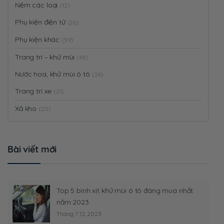
Nệm các loại
(12)
Phụ kiện điện tử
(26)
Phụ kiện khác
(59)
Trang trí – khử mùi
(48)
Nước hoa, khử mùi ô tô
(26)
Trang trí xe
(21)
Xả kho
(20)
Bài viết mới
Top 5 bình xịt khử mùi ô tô đáng mua nhất
năm 2023
Tháng 7 12, 2023