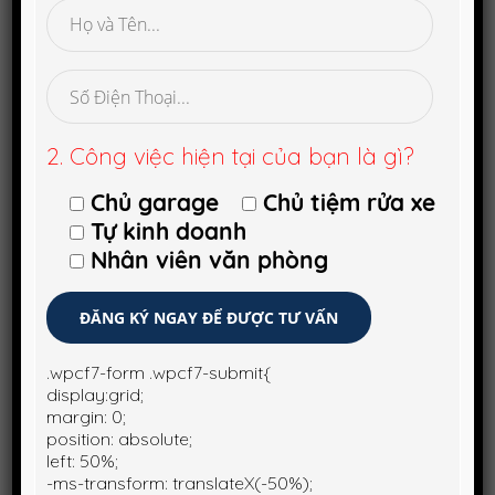
2. Công việc hiện tại của bạn là gì?
Chủ garage
Chủ tiệm rửa xe
Tự kinh doanh
Nhân viên văn phòng
.wpcf7-form .wpcf7-submit{
display:grid;
margin: 0;
position: absolute;
left: 50%;
-ms-transform: translateX(-50%);