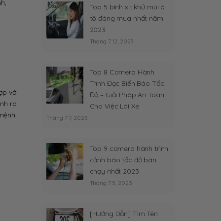
h,
Top 5 bình xịt khử mùi ô
tô đáng mua nhất năm
2023
Tháng 7 12, 2023
Top 8 Camera Hành
Trình Đọc Biển Báo Tốc
ợp với
Độ – Giải Pháp An Toàn
inh ra
Cho Việc Lái Xe
 mệnh
Tháng 7 7, 2023
Top 9 camera hành trình
cảnh báo tốc độ bán
chạy nhất 2023
Tháng 7 5, 2023
[Hướng Dẫn] Tìm Tên