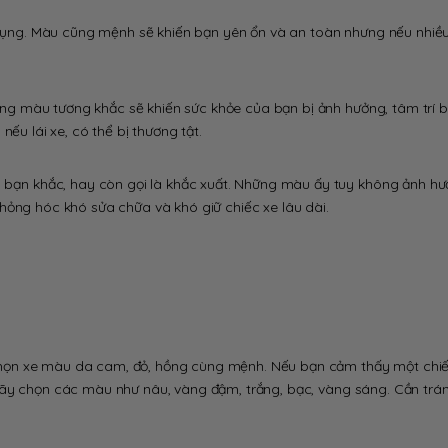
ụng. Màu cũng mệnh sẽ khiến bạn yên ổn và an toàn nhưng nếu nhi
 màu tương khắc sẽ khiến sức khỏe của bạn bị ảnh hưởng, tâm trí bấ
ếu lái xe, có thể bị thương tật.
ạn khắc, hay còn gọi là khắc xuất. Những màu ấy tuy không ảnh hư
hỏng hóc khó sửa chữa và khó giữ chiếc xe lâu dài.
họn xe màu da cam, đỏ, hồng cùng mệnh. Nếu bạn cảm thấy một chiế
hãy chọn các màu như nâu, vàng đậm, trắng, bạc, vàng sáng. Cần trá