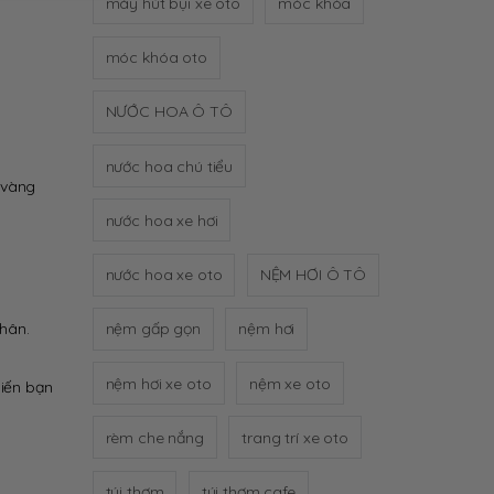
máy hút bụi xe oto
móc khóa
móc khóa oto
NƯỚC HOA Ô TÔ
nước hoa chú tiểu
 vàng
nước hoa xe hơi
nước hoa xe oto
NỆM HƠI Ô TÔ
nhân.
nệm gấp gọn
nệm hơi
nệm hơi xe oto
nệm xe oto
hiến bạn
rèm che nắng
trang trí xe oto
túi thơm
túi thơm cafe