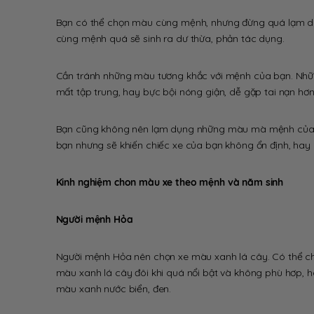
Bạn có thể chọn màu cùng mệnh, nhưng đừng quá lạm d
cùng mệnh quá sẽ sinh ra dư thừa, phản tác dụng.
Cần tránh những màu tương khắc với mệnh của bạn. Những
mất tập trung, hay bực bội nóng giận, dễ gặp tai nạn hơn n
Bạn cũng không nên lạm dụng những màu mà mệnh của b
bạn nhưng sẽ khiến chiếc xe của bạn không ổn định, hay 
Kinh nghiệm chon màu xe theo mệnh và năm sinh
Người mệnh Hỏa
Người mệnh Hỏa nên chọn xe màu xanh lá cây. Có thể c
màu xanh lá cây đôi khi quá nổi bật và không phù hơp, 
màu xanh nước biển, đen.