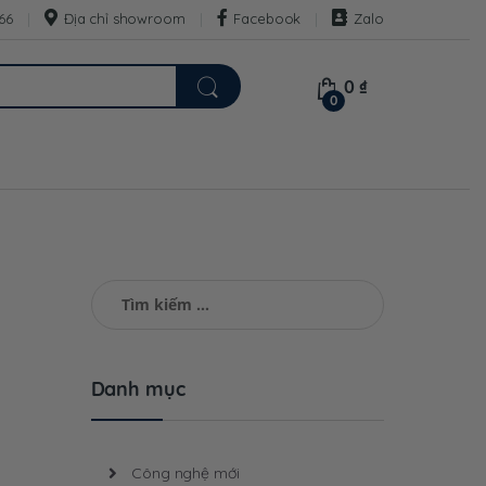
66
Địa chỉ showroom
Facebook
Zalo
0
₫
0
Tìm
kiếm
cho:
Danh mục
Công nghệ mới