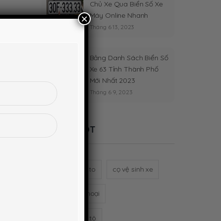
Chủ Xe Qua Biển Số Xe
Máy Online Nhanh
×
Tháng 6 13, 2023
Bảng Danh Sách Biển Số
Xe 63 Tỉnh Thành Phố
Mới Nhất 2023
Tháng 6 9, 2023
Từ khóa HOT
bơm lốp xe oto
cọ vệ sinh xe
giá đỡ điện thoại
gương cầu ô tô