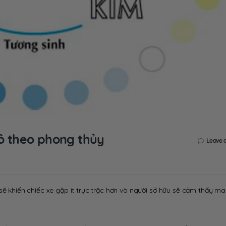
ô theo phong thủy
Leave 
sẽ khiến chiếc xe gặp ít trục trặc hơn và người sở hữu sẽ cảm thấy m