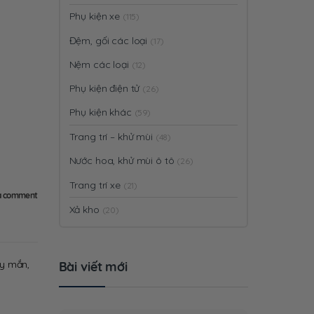
Phụ kiện xe
(115)
Đệm, gối các loại
(17)
Nệm các loại
(12)
Phụ kiện điện tử
(26)
Phụ kiện khác
(59)
Trang trí – khử mùi
(48)
Nước hoa, khử mùi ô tô
(26)
Trang trí xe
(21)
a comment
Xả kho
(20)
ay mắn,
Bài viết mới