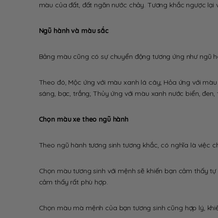
màu của đất, đất ngăn nước chảy. Tương khắc ngược lại với
Ngũ hành và màu sắc
Bảng màu cũng có sự chuyển động tương ứng như ngũ hàn
Theo đó, Mộc ứng với màu xanh lá cây; Hỏa ứng với màu
sáng, bạc, trắng; Thủy ứng với màu xanh nước biển, đen, 
Chọn màu xe theo ngũ hành
Theo ngũ hành tương sinh tương khắc, có nghĩa là việc c
Chọn màu tương sinh với mệnh sẽ khiến bạn cảm thấy tự 
cảm thấy rất phù hợp.
Chọn màu mà mệnh của bạn tương sinh cũng hợp lý, khiế