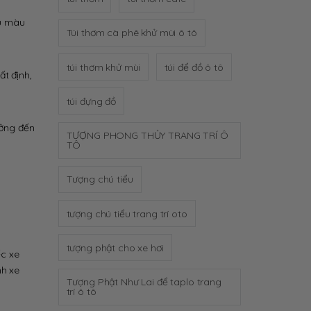
ều màu
Túi thơm cà phê khử mùi ô tô
túi thơm khử mùi
túi để đồ ô tô
t định,
túi đựng đồ
ởng đến
TƯỢNG PHONG THỦY TRANG TRÍ Ô
TÔ
Tượng chú tiểu
tượng chú tiểu trang trí oto
tượng phật cho xe hơi
c xe
nh xe
Tượng Phật Như Lai để taplo trang
trí ô tô