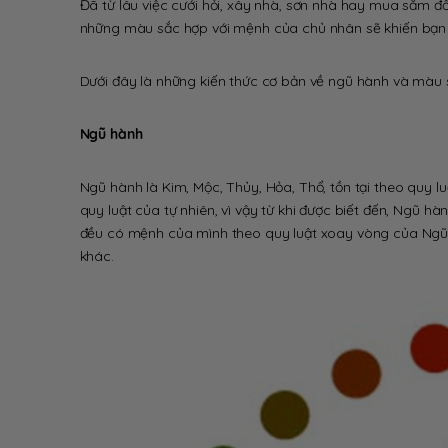
Đã từ lâu việc cưới hỏi, xây nhà, sơn nhà hay mua sắm đ
những màu sắc hợp với mệnh của chủ nhân sẽ khiến bạn 
Dưới đây là những kiến thức cơ bản về ngũ hành và màu
Ngũ hành
Ngũ hành là Kim, Mộc, Thủy, Hỏa, Thổ, tồn tại theo quy 
quy luật của tự nhiên, vì vậy từ khi được biết đến, Ngũ hà
đều có mệnh của mình theo quy luật xoay vòng của Ngũ h
khác.