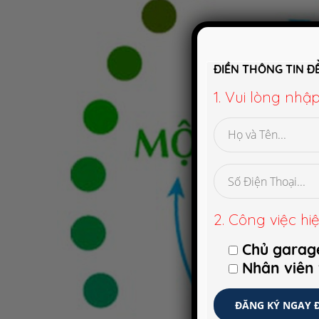
ĐIỀN THÔNG TIN Đ
1. Vui lòng nhậ
2. Công việc hiệ
Chủ garag
Nhân viên