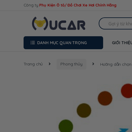
Skip
Skip
Công ty
Phụ Kiện Ô tô/ Đồ Chơi Xe Hơi Chính Hãng
to
to
navigation
content
Search
for:
DANH MỤC QUAN TRỌNG
GIỚI THIỆ
Trang chủ
Phong thủy
Hướng dẫn chọn 