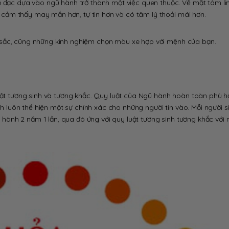
ồ đạc dựa vào ngũ hành trở thành một việc quen thuộc. Về mặt tâm lin
cảm thấy may mắn hơn, tự tin hơn và có tâm lý thoải mái hơn.
 sắc, cũng những kinh nghiệm chọn màu xe hợp với mệnh của bạn.
luật tương sinh và tương khắc. Quy luật của Ngũ hành hoàn toàn phù h
nh luôn thể hiện một sự chính xác cho những người tin vào. Mỗi người s
ành 2 năm 1 lần, qua đó ứng với quy luật tương sinh tương khắc với