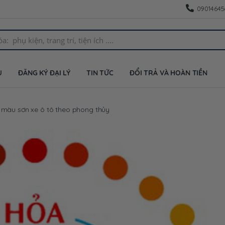
09014645
U
ĐĂNG KÝ ĐẠI LÝ
TIN TỨC
ĐỔI TRẢ VÀ HOÀN TIỀN
màu sơn xe ô tô theo phong thủy