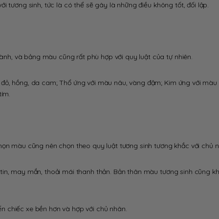
 tương sinh, tức là có thể sẽ gây là những điều không tốt, đối lập.
h, và bảng màu cũng rất phù hợp với quy luật của tự nhiên.
 đỏ, hồng, da cam; Thổ ứng với màu nâu, vàng đậm; Kim ứng với màu
tím.
họn màu cũng nên chọn theo quy luật tương sinh tương khắc với chủ 
tin, may mắn, thoải mái thanh thản. Bản thân màu tương sinh cũng k
n chiếc xe bền hơn và hợp với chủ nhân.