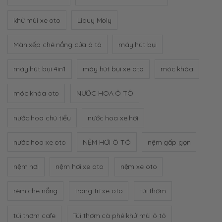
khử mùi xe oto
Liquy Moly
Màn xếp chê nắng cửa ô tô
máy hút bụi
máy hút bụi 4in1
máy hút bụi xe oto
móc khóa
móc khóa oto
NƯỚC HOA Ô TÔ
nước hoa chú tiểu
nước hoa xe hơi
nước hoa xe oto
NỆM HƠI Ô TÔ
nệm gấp gọn
nệm hơi
nệm hơi xe oto
nệm xe oto
rèm che nắng
trang trí xe oto
túi thơm
túi thơm cafe
Túi thơm cà phê khử mùi ô tô