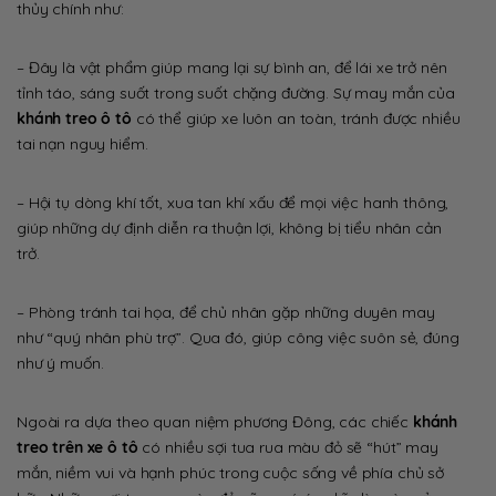
thủy chính như:
– Đây là vật phẩm giúp mang lại sự bình an, để lái xe trở nên
tỉnh táo, sáng suốt trong suốt chặng đường. Sự may mắn của
khánh treo ô tô
có thể giúp xe luôn an toàn, tránh được nhiều
tai nạn nguy hiểm.
– Hội tụ dòng khí tốt, xua tan khí xấu để mọi việc hanh thông,
giúp những dự định diễn ra thuận lợi, không bị tiểu nhân cản
trở.
– Phòng tránh tai họa, để chủ nhân gặp những duyên may
như “quý nhân phù trợ”. Qua đó, giúp công việc suôn sẻ, đúng
như ý muốn.
Ngoài ra dựa theo quan niệm phương Đông, các chiếc
khánh
treo trên xe ô tô
có nhiều sợi tua rua màu đỏ sẽ “hút” may
mắn, niềm vui và hạnh phúc trong cuộc sống về phía chủ sở