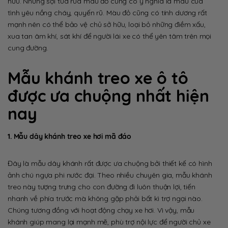
hữu. Những sợi tua rua màu đỏ cũng có ý nghĩa là màu của
tình yêu nồng cháy, quyến rũ. Màu đỏ cũng có tính dương rất
mạnh nên có thể bảo vệ chủ sở hữu, loại bỏ những điềm xấu,
xua tan âm khí, sát khí để người lái xe có thể yên tâm trên mọi
cung đường.
Mẫu khánh treo xe ô tô
được ưa chuộng nhất hiện
nay
1. Mẫu dây khánh treo xe hơi mã đáo
Đây là mẫu dây khánh rất được ưa chuộng bởi thiết kế có hình
ảnh chú ngựa phi nước đại. Theo nhiều chuyên gia, mẫu khánh
treo này tượng trưng cho con đường đi luôn thuận lợi, tiến
nhanh về phía trước mà không gặp phải bất kì trợ ngại nào.
Chúng tương đồng với hoạt động chạy xe hơi. Vì vậy, mẫu
khánh giúp mang lại mạnh mẽ, phù trợ nội lực để người chủ xe