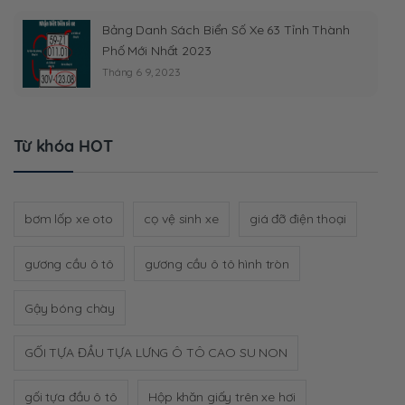
Bảng Danh Sách Biển Số Xe 63 Tỉnh Thành
Phố Mới Nhất 2023
Tháng 6 9, 2023
Từ khóa HOT
bơm lốp xe oto
cọ vệ sinh xe
giá đỡ điện thoại
gương cầu ô tô
gương cầu ô tô hình tròn
Gậy bóng chày
GỐI TỰA ĐẦU TỰA LƯNG Ô TÔ CAO SU NON
gối tựa đầu ô tô
Hộp khăn giấy trên xe hơi