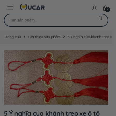
Skip
Skip
to
to
0
navigation
content
Tìm
kiếm:
Trang chủ
Giới thiệu sản phẩm
5 Ý nghĩa của khánh treo xe
5 Ý nghĩa của khánh treo xe ô tô