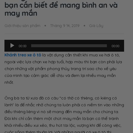
bạn cần biết để mang bình an và
may mắn
Giới thiệu sản phẩm
Tháng 9 14, 2019
Già Lầy
Trình
00:00
00:00
phát
Khánh treo xe ô tô
là vật dụng cần thiết khi mua xe hơi ô tô,
âm
ngoài việc lựa chọn xe hợp tuổi, hợp màu thì bạn còn phải lựa
thanh
chọn những vật phẩm phong thủy trang trí sao cho xế yêu
của mình tạo cảm giác dễ chịu và đem lại nhiều may mắn
nhất.
Ông bà ta từ xưa đã có câu “có thờ có thiêng, có kiêng có
lành” là để nhắc nhở chúng ta luôn phải có niềm tin vào những
điều thiêng liêng vì nó sẽ mang đến may mắn cho chúng ta.
Đôi khi chỉ cần thêm một chút may mắn là bạn có thể tránh
khỏi nhiều điều xui xẻo, thu hút tài lộc, vượng khí để công việc,
cuộc sống thêm thuận lợi. Với những người có xe ô tô thì