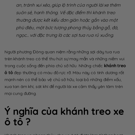
an, tránh xui xẻo, giúp lộ trình của người lái xe thêm
suôn sẻ, hanh thông. Về đặc điểm thì khánh treo
thường được kết kiểu đơn giản hoặc gắn vào một
phù điêu, một bức tượng phong thủy bằng gỗ, đá,
ngọc… với đặc trưng là các sợi tua rua rủ xuống.
Người phương Đông quan niệm rằng những sợi dây tua rua
trên khánh treo có thể thu hút sự may mắn và những niềm vui
trong cuộc sống đến phía chủ sở hữu. Những chiếc
khánh treo
ô tô
đẹp thường có màu đỏ rực rỡ. Màu này có tính dương rất
mạnh nên có thể bảo vệ chủ sở hữu, loại bỏ những điềm xấu,
xua tan âm khí, sát khí để người lái xe cảm thấy yên tâm trên
mọi cung đường.
Ý nghĩa của khánh treo xe
ô tô ?