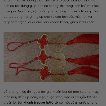
Khánh treo xe phong thủy cho xe ô tô được làm từ than hoạt
tính có tác dụng giúp bạn có không khí trong lành khử mùi hôi
trong xe. Ngoài ra, vật phẩm phong thủy cho xe ô tô này còn
có tác dụng trang trí giúp cho xe của bạn bắt mắt hơn và
giúp tâm trạng lái xe của bạn khoan khoái, giảm stress hơn.
Về phong thủy thì người dùng tìm đến loại đồ treo xe ô tô may
mắn này để giúp công việc, cuộc sống, việc di chuyển trở nên
thuận lợi. Bởi
khánh treo xe hơi ô tô
có một số ý nghĩa phong