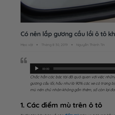
Có nên lắp gương cầu lồi ô tô k
Mẹo vặt
Tháng 8 30, 2019
Nguyễn Thành Tín
Trình
phát
00:00
âm
Chắc hẳn các bác tài đã quá quen với việc những
thanh
gương cầu lồi, hầu như là 90% các xe có trang b
mù nên chủ nhân không gắn thêm, số còn lại đa
1. Các điểm mù trên ô tô