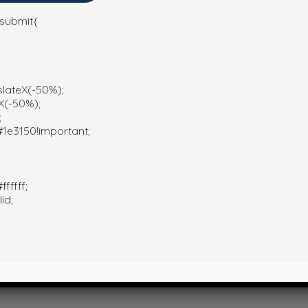
-submit{
Hướng dẫn mua camera hành trình ô tô giá rẻ, chất l
slateX(-50%);
X(-50%);
;
1e3150!important;
fffff;
id;
;