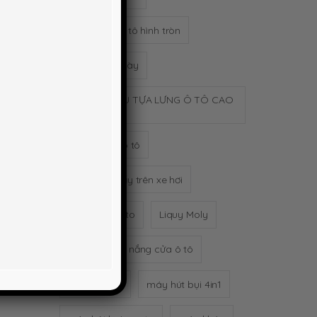
ượng tốt
gương cầu ô tô hình tròn
nhất
→
Gậy bóng chày
GỐI TỰA ĐẦU TỰA LƯNG Ô TÔ CAO
SU NON
gối tựa đầu ô tô
Hộp khăn giấy trên xe hơi
khử mùi xe oto
Liquy Moly
Màn xếp chê nắng cửa ô tô
máy hút bụi
máy hút bụi 4in1