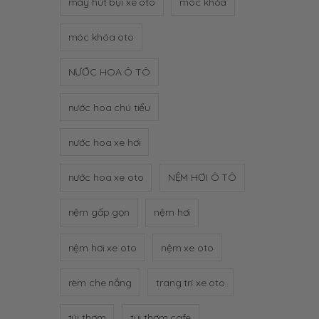
máy hút bụi xe oto
móc khóa
móc khóa oto
NƯỚC HOA Ô TÔ
nước hoa chú tiểu
nước hoa xe hơi
nước hoa xe oto
NỆM HƠI Ô TÔ
nệm gấp gọn
nệm hơi
nệm hơi xe oto
nệm xe oto
rèm che nắng
trang trí xe oto
túi thơm
túi thơm cafe