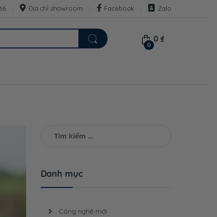
66
Địa chỉ showroom
Facebook
Zalo
0
₫
0
Tìm
kiếm
cho:
Danh mục
Công nghệ mới