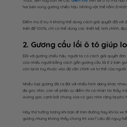
Trước tiên hãy bàn về các
điểm mù
trên xe ô tô mà hầu 
hai bên vùng gương chiếu hậu. Những vật thể nằm ở những
Điểm mù ở trụ A không thể dùng cách giải quyết đối với 
triệt để 100%, chỉ có thể dùng các thiết kế, tinh chỉnh, đ
2. Gương cầu lồi ô tô giúp 
Đối với gương chiếu hậu, người ta có cách giải quyết đơn 
của nhiều người bằng cách gắn gương cầu lồi ở 2 bên g
còn lại là tùy thuộc vào độ căn chỉnh và tư thế của người 
Nhiều loại gương đã ra đời với nhiều hình dạng khác nhau,
đa góc nhìn, còn về phần ưu điểm thì cá nhân tôi thấy m
vuông góc cạnh bởi chúng vừa có góc nhìn rộng lại phù h
Hãy thử tưởng tượng khi bạn đi trên đường hay khi lùi xe 
gương nhưng không thấy chúng thì sao? Liệu độ nguy hiểm