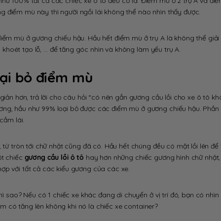
như 100% tất cả các chiếc xe ô tô đều có là: Điểm mù ở 2 trụ A và đi
h
 điểm mù này thì người ngồi lái không thể nào nhìn thấy được.
g
â
điểm mù ở gương chiếu hậu. Hầu hết điểm mù ở trụ A là không thể giải
lư
ục khoét tạo lỗ, … để tăng góc nhìn và không làm yếu trụ A.
loại bỏ điểm mù
giản hơn, trả lời cho câu hỏi “có nên gắn gương cầu lồi cho xe ô tô k
ương, hầu như 99% loại bỏ được các điểm mù ở gương chiếu hậu. Phần
cầm lái.
 từ tròn tới chữ nhật cũng đã có. Hầu hết chúng đều có mặt lồi lên để 
ột chiếc
gương cầu lồi ô tô
hay hơn những chiếc gương hình chữ nhật,
ợp với tất cả các kiểu gương của các xe.
thì sao? Nếu có 1 chiếc xe khác đang di chuyển ở vị trí đó, bạn có nhìn
 có tăng lên không khi nó là chiếc xe container?