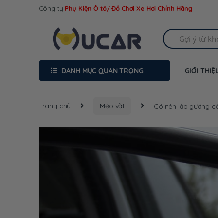
Skip
Skip
Công ty
Phụ Kiện Ô tô/ Đồ Chơi Xe Hơi Chính Hãng
to
to
navigation
content
Search
for:
DANH MỤC QUAN TRỌNG
GIỚI THIỆ
Trang chủ
Mẹo vặt
Có nên lắp gương cầ