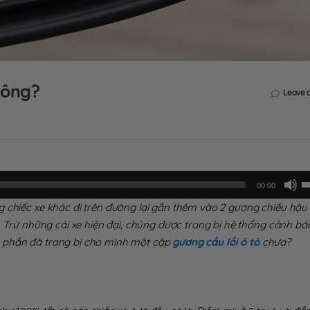
hông?
Leave 
S
00:00
d
 chiếc xe khác đi trên đường lại gắn thêm vào 2 gương chiếu hậu 
c
ị. Trừ những cái xe hiện đại, chúng được trang bị hệ thống cảnh b
p
 phần đã trang bị cho mình một cặp
gương cầu lồi ô tô
chưa?
m
tê
L
đ
t