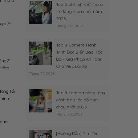
ểm mù ở
Top 5 bình xịt khử mùi ô
oặc
tô đáng mua nhất năm
iảm
2023
m
 quyết
Tháng 7 12, 2023
ợng.
Top 8 Camera Hành
Trình Đọc Biển Báo Tốc
Độ – Giải Pháp An Toàn
hông?”
Cho Việc Lái Xe
 trăm
Tháng 7 7, 2023
tăng tối
Top 9 camera hành trình
 hình
cảnh báo tốc độ bán
chạy nhất 2023
Tháng 7 5, 2023
 qua
[Hướng Dẫn] Tìm Tên