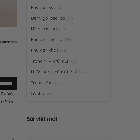
Phụ kiện xe
(115)
Đệm, gối các loại
(17)
Nệm các loại
(12)
Phụ kiện điện tử
(26)
a comment
Phụ kiện khác
(59)
Trang trí – khử mùi
(48)
Nước hoa, khử mùi ô tô
(26)
ử
Trang trí xe
(21)
ụng
2 chiếc
Xả kho
(20)
ác
áo điểm
hím
ũi
n
Bài viết mới
ên/Xuống
ể
ăng