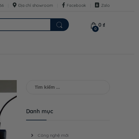
66
Địa chỉ showroom
Facebook
Zalo
0
₫
0
Tìm
kiếm
cho:
Danh mục
Công nghệ mới