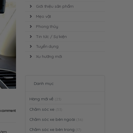
Giới thiệu sản phẩm
Mẹo vặt
Phong thủy
Tin tức / Sự kiện
Tuyển dụng
Xu hướng mới
Danh mục
Hàng mới về
(23)
Chăm sóc xe
(53)
a comment
Chăm sóc xe bên ngoài
(36)
Chăm sóc xe bên trong
(17)
 làm