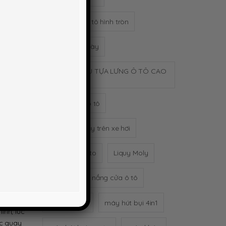
gương cầu ô tô hình tròn
Gậy bóng chày
 chọn mua
GỐI TỰA ĐẦU TỰA LƯNG Ô TÔ CAO
SU NON
của chủ
gối tựa đầu ô tô
hất
Hộp khăn giấy trên xe hơi
khử mùi xe oto
Liquy Moly
à sản
Màn xếp chê nắng cửa ô tô
máy hút bụi
máy hút bụi 4in1
ình, lúc
óc quay