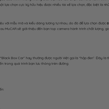
 lựa chọn cực kỳ hữu hiệu được nhiều tài xế lựa chọn, đặc biệt là nh
 hiệu với mẫu mã và kiểu dáng tương tự nhau, do đó để lựa chọn được
c
au MuCAR sẽ giới thiệu đến bạn top camera hành trình chất lượng, gi
Black Box Car” hay thường được người Việt gọi là “hộp đen”. Đây là th
n trong quá trình bạn lưu thông trên đường.
ến:
.