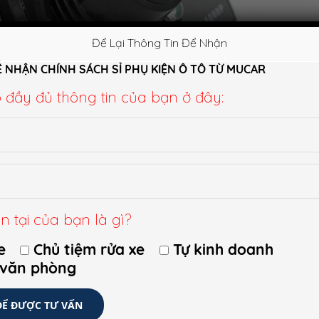
Để Lại Thông Tin Để Nhận
Ể NHẬN CHÍNH SÁCH SỈ PHỤ KIỆN Ô TÔ TỪ MUCAR
p đầy đủ thông tin của bạn ở đây:
mua thêm phụ kiện cho ô tô hay xe máy. Thiết bị này giúp ghi lại nhữn
n tại của bạn là gì?
ình giúp chủ phương tiện tránh được những tranh cãi pháp lý khi bị C
 xe hơi hay xe máy
phù hợp, tài xế Việt nên nắm một số lưu ý sau:
e
Chủ tiệm rửa xe
Tự kinh doanh
 văn phòng
n thiết hay không? Hiểu được nhu cầu sử dụng trong bất kỳ sản phẩ