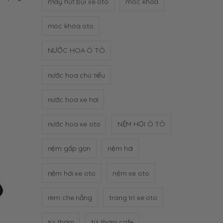
máy hút bụi xe oto
móc khóa
móc khóa oto
NƯỚC HOA Ô TÔ
nước hoa chú tiểu
nước hoa xe hơi
nước hoa xe oto
NỆM HƠI Ô TÔ
nệm gấp gọn
nệm hơi
nệm hơi xe oto
nệm xe oto
rèm che nắng
trang trí xe oto
túi thơm
túi thơm cafe