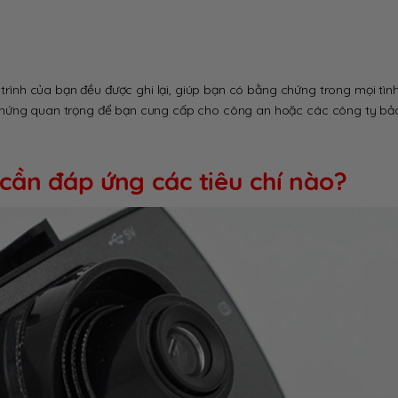
ộ trình của bạn đều được ghi lại, giúp bạn có bằng chứng trong mọi tì
 chứng quan trọng để bạn cung cấp cho công an hoặc các công ty bả
cần đáp ứng các tiêu chí nào?