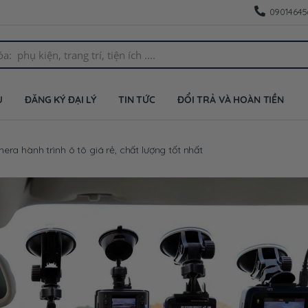
09014645
U
ĐĂNG KÝ ĐẠI LÝ
TIN TỨC
ĐỔI TRẢ VÀ HOÀN TIỀN
a hành trình ô tô giá rẻ, chất lượng tốt nhất