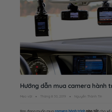
Hướng dẫn mua camera hành trìn
Mẹo vặt
Tháng 8 30, 2019
Nguyễn Thành Tín
Bạn đang muốn mua
camera hành trình
nào tốt
cho xế 