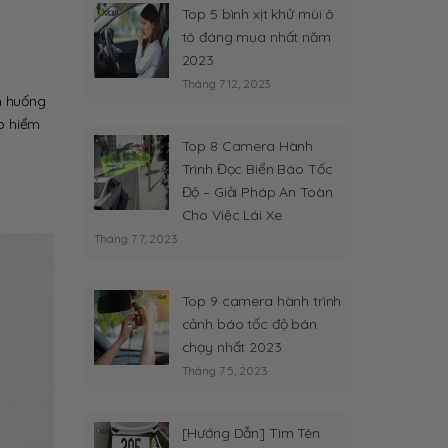
Top 5 bình xịt khử mùi ô
tô đáng mua nhất năm
2023
Tháng 7 12, 2023
nh huống
o hiểm
Top 8 Camera Hành
Trình Đọc Biển Báo Tốc
Độ – Giải Pháp An Toàn
Cho Việc Lái Xe
Tháng 7 7, 2023
Top 9 camera hành trình
cảnh báo tốc độ bán
chạy nhất 2023
Tháng 7 5, 2023
[Hướng Dẫn] Tìm Tên