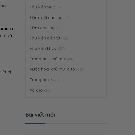
ững
Phụ kiện xe
(115)
Đệm, gối các loại
(17)
Nệm các loại
(12)
amera
á rẻ và
Phụ kiện điện tử
(26)
Phụ kiện khác
(59)
Trang trí – khử mùi
(48)
Nước hoa, khử mùi ô tô
(26)
iết bị
Trang trí xe
(21)
Xả kho
(20)
Bài viết mới